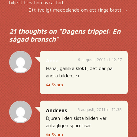
Inläggsnavigering
biljett blev hon avkastad
Ett tydligt meddelande om ett ringa brott
→
21 thoughts on “
Dagens trippel: En
sågad bransch
”
6 augusti, 2011 kl. 12:37
Anna
Haha, ganska klokt, det där på
andra bilden.. :)
Svara
6 augusti, 2011 kl. 12:38
Andreas
Djuren i den sista bilden var
antagligen spargrisar.
Svara