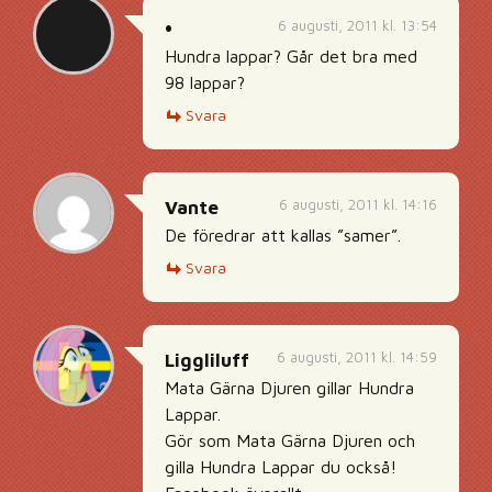
6 augusti, 2011 kl. 13:54
•
Hundra lappar? Går det bra med
98 lappar?
Svara
6 augusti, 2011 kl. 14:16
Vante
De föredrar att kallas ”samer”.
Svara
6 augusti, 2011 kl. 14:59
Liggliluff
Mata Gärna Djuren gillar Hundra
Lappar.
Gör som Mata Gärna Djuren och
gilla Hundra Lappar du också!