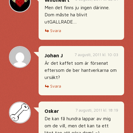
Men det finns ju ingen därinne.
Dom måste ha blivit
utGALLRADE…
Svara
7 augusti, 2011 kl. 10:03
Johan J
Är det kaffet som är försenat
eftersom de ber hantverkarna om
ursäkt?
Svara
7 augusti, 2011 kl. 18:19
Oskar
De kan få hundra lappar av mig
om de vill, men det kan ta ett
litet tag att göra dem! =)