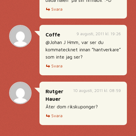
Svara
9 augusti, 2011 kl. 19:26
Coffe
@Johan J Hmm, var ser du
kommatecknet innan ”hantverkare”
som inte jag ser?
Svara
10 augusti, 2011 kl. 08:59
Rutger
Hauer
Äter dom rikskuponger?
Svara