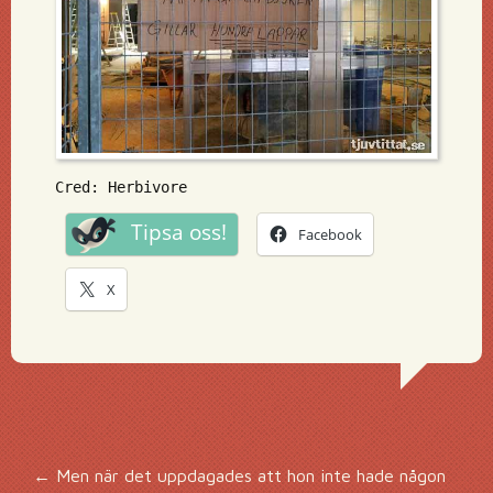
Cred: Herbivore
Tipsa oss!
Facebook
X
←
Men när det uppdagades att hon inte hade någon