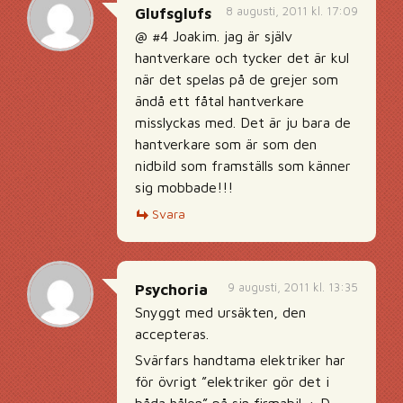
8 augusti, 2011 kl. 17:09
Glufsglufs
@ #4 Joakim. jag är själv
hantverkare och tycker det är kul
när det spelas på de grejer som
ändå ett fåtal hantverkare
misslyckas med. Det är ju bara de
hantverkare som är som den
nidbild som framställs som känner
sig mobbade!!!
Svara
9 augusti, 2011 kl. 13:35
Psychoria
Snyggt med ursäkten, den
accepteras.
Svärfars handtama elektriker har
för övrigt ”elektriker gör det i
båda hålen” på sin firmabil. :-D