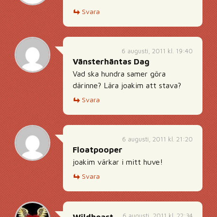
Svara
6 augusti, 2011 kl. 19:40
Vänsterhäntas Dag
Vad ska hundra samer göra
därinne? Lära joakim att stava?
Svara
6 augusti, 2011 kl. 21:20
Floatpooper
joakim värkar i mitt huve!
Svara
6 augusti, 2011 kl. 22:34
Wildheart