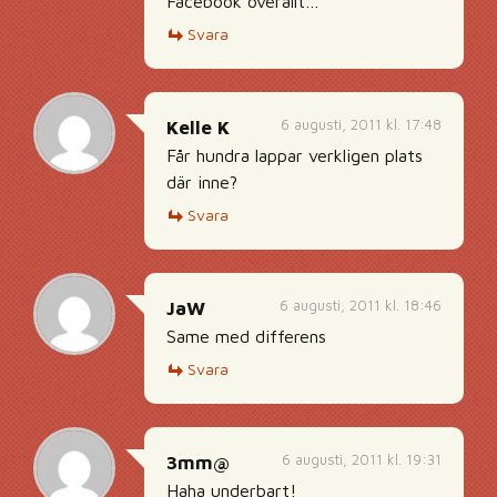
Facebook överallt…
Svara
6 augusti, 2011 kl. 17:48
Kelle K
Får hundra lappar verkligen plats
där inne?
Svara
6 augusti, 2011 kl. 18:46
JaW
Same med differens
Svara
6 augusti, 2011 kl. 19:31
3mm@
Haha underbart!