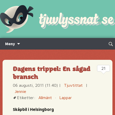
Hoppa
Sök
Meny
till
efte
innehåll
Dagens trippel: En sågad
21
bransch
06 augusti, 2011 (11:40)
|
Tjuvtittat
|
Jennie
Etiketter:
Allmänt
·
Lappar
Skåpbil i Helsingborg