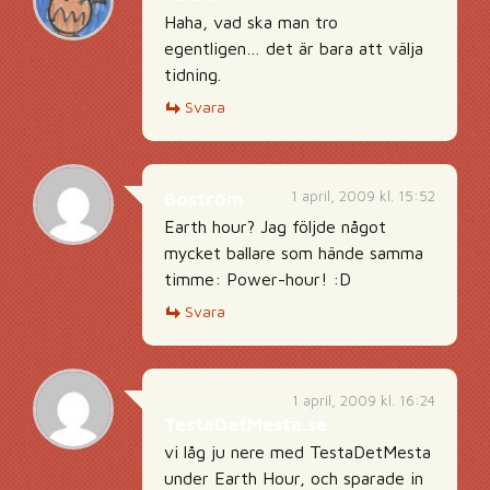
Haha, vad ska man tro
egentligen… det är bara att välja
tidning.
Svara
1 april, 2009 kl. 15:52
Boström
Earth hour? Jag följde något
mycket ballare som hände samma
timme: Power-hour! :D
Svara
1 april, 2009 kl. 16:24
TestaDetMesta.se
vi låg ju nere med TestaDetMesta
under Earth Hour, och sparade in