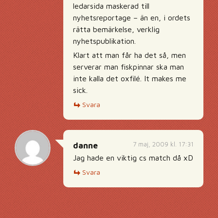
ledarsida maskerad till
nyhetsreportage – än en, i ordets
rätta bemärkelse, verklig
nyhetspublikation.
Klart att man får ha det så, men
serverar man fiskpinnar ska man
inte kalla det oxfilé. It makes me
sick.
Svara
7 maj, 2009 kl. 17:31
danne
Jag hade en viktig cs match då xD
Svara