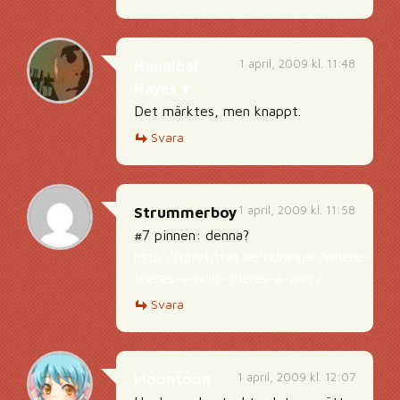
1 april, 2009 kl. 11:48
Hannibal
Hayes ♥
Det märktes, men knappt.
Svara
1 april, 2009 kl. 11:58
Strummerboy
#7 pinnen: denna?
http://tjuvtittat.se/tidningar/where-
theres-a-willy-theres-a-way/
Svara
1 april, 2009 kl. 12:07
Moontoon