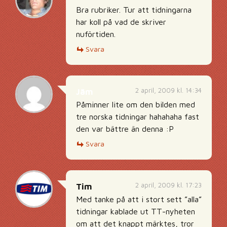
Bra rubriker. Tur att tidningarna
har koll på vad de skriver
nuförtiden.
Svara
2 april, 2009 kl. 14:34
Jäm
Påminner lite om den bilden med
tre norska tidningar hahahaha fast
den var bättre än denna :P
Svara
2 april, 2009 kl. 17:23
Tim
Med tanke på att i stort sett ”alla”
tidningar kablade ut TT-nyheten
om att det knappt märktes, tror