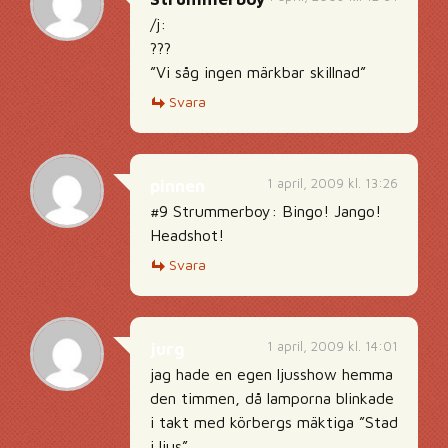
/j:
???
”Vi såg ingen märkbar skillnad”
Svara
1 april, 2009 kl. 13:26
pinnen
#9 Strummerboy: Bingo! Jango!
Headshot!
Svara
1 april, 2009 kl. 14:01
jurg
jag hade en egen ljusshow hemma
den timmen, då lamporna blinkade
i takt med körbergs mäktiga ”Stad
i ljus”