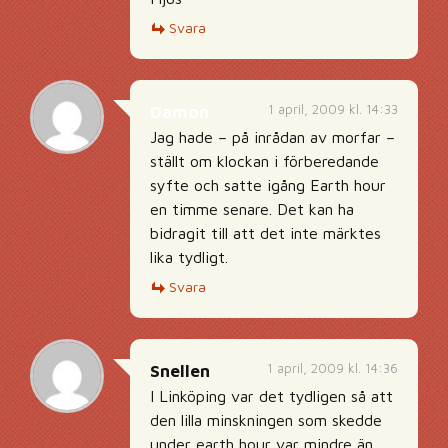
Svara
1 april, 2009 kl. 14:33
Damon
Jag hade – på inrådan av morfar –
ställt om klockan i förberedande
syfte och satte igång Earth hour
en timme senare. Det kan ha
bidragit till att det inte märktes
lika tydligt.
Svara
1 april, 2009 kl. 14:36
Snellen
I Linköping var det tydligen så att
den lilla minskningen som skedde
under earth hour var mindre än