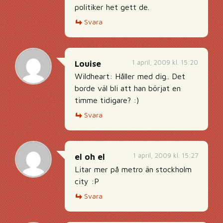
politiker het gett de.
Svara
1 april, 2009 kl. 15:20
Louise
Wildheart: Håller med dig.. Det
borde väl bli att han börjat en
timme tidigare? :)
Svara
1 april, 2009 kl. 15:27
el oh el
Litar mer på metro än stockholm
city :P
Svara