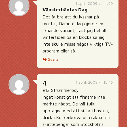
1 april, 2009 kl. 14:59
Vänsterhäntas Dag
Det är bra att du lyssnar på
morfar, Damon! Jag gjorde en
liknande variant, fast jag behöll
vintertiden på en klocka så jag
inte skulle missa något viktigt TV-
program eller så.
Svara
1 april, 2009 kl. 15:16
/j
#12 Strummerboy
Inget konstigt att finnarna inte
märkte något. De väl fullt
upptagna med att sitta i bastun,
dricka Koskenkorva och räkna alla
skattepengar som Stockholms