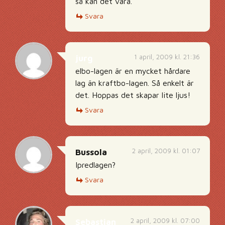
så kan det vara.
Svara
1 april, 2009 kl. 21:36
jurg
elbo-lagen är en mycket hårdare
lag än kraftbo-lagen. Så enkelt är
det. Hoppas det skapar lite ljus!
Svara
2 april, 2009 kl. 01:07
Bussola
Ipredlagen?
Svara
2 april, 2009 kl. 07:00
Sebastian