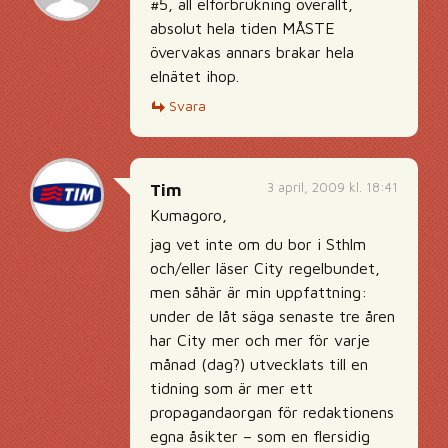
#5, all elförbrukning överallt,
absolut hela tiden MÅSTE
övervakas annars brakar hela
elnätet ihop.
Svara
3 april, 2009 kl. 18:41
Tim
Kumagoro,
jag vet inte om du bor i Sthlm
och/eller läser City regelbundet,
men såhär är min uppfattning:
under de låt säga senaste tre åren
har City mer och mer för varje
månad (dag?) utvecklats till en
tidning som är mer ett
propagandaorgan för redaktionens
egna åsikter – som en flersidig