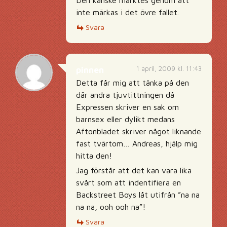
Den kanske märktes genom att
inte märkas i det övre fallet.
Svara
1 april, 2009 kl. 11:43
pinnen
Detta får mig att tänka på den
där andra tjuvtittningen då
Expressen skriver en sak om
barnsex eller dylikt medans
Aftonbladet skriver något liknande
fast tvärtom… Andreas, hjälp mig
hitta den!
Jag förstår att det kan vara lika
svårt som att indentifiera en
Backstreet Boys låt utifrån ”na na
na na, ooh ooh na”!
Svara