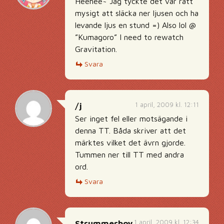
Heehee~ Jag tyckte det var rätt
mysigt att släcka ner ljusen och ha
levande ljus en stund =) Also lol @
”Kumagoro” I need to rewatch
Gravitation.
Svara
1 april, 2009 kl. 12:11
/j
Ser inget fel eller motsägande i
denna TT. Båda skriver att det
märktes vilket det ävrn gjorde.
Tummen ner till TT med andra
ord.
Svara
1 april, 2009 kl. 12:34
Strummerboy