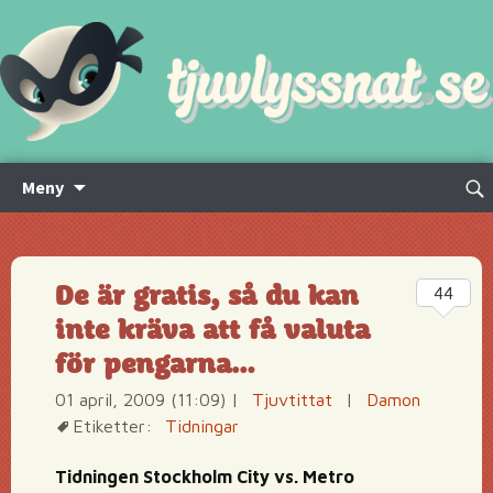
Hoppa
Sök
Meny
till
efte
innehåll
De är gratis, så du kan
44
inte kräva att få valuta
för pengarna…
01 april, 2009 (11:09)
|
Tjuvtittat
|
Damon
Etiketter:
Tidningar
Tidningen Stockholm City vs. Metro