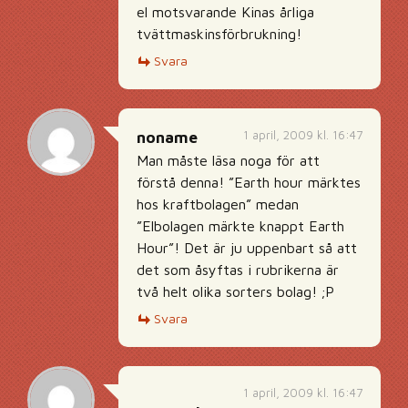
el motsvarande Kinas årliga
tvättmaskinsförbrukning!
Svara
1 april, 2009 kl. 16:47
noname
Man måste läsa noga för att
förstå denna! ”Earth hour märktes
hos kraftbolagen” medan
”Elbolagen märkte knappt Earth
Hour”! Det är ju uppenbart så att
det som åsyftas i rubrikerna är
två helt olika sorters bolag! ;P
Svara
1 april, 2009 kl. 16:47