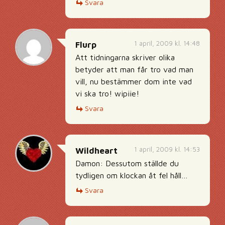
Svara
1 april, 2009 kl. 14:48
Flurp
Att tidningarna skriver olika
betyder att man får tro vad man
vill, nu bestämmer dom inte vad
vi ska tro! wipiie!
Svara
1 april, 2009 kl. 14:53
Wildheart
Damon: Dessutom ställde du
tydligen om klockan åt fel håll…
Svara