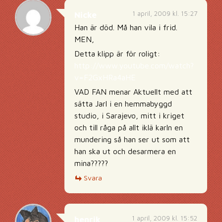
1 april, 2009 kl. 15:27
Nicke
Han är död. Må han vila i frid.
MEN,
Detta klipp är för roligt:
http://www.youtube.com/watch?
v=F2GxHRa4aHE
VAD FAN menar Aktuellt med att
sätta Jarl i en hemmabyggd
studio, i Sarajevo, mitt i kriget
och till råga på allt iklä karln en
mundering så han ser ut som att
han ska ut och desarmera en
mina?????
Svara
1 april, 2009 kl. 15:52
henrik