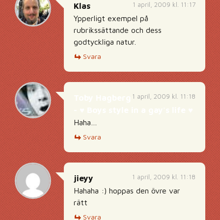
1 april, 2009 kl. 11:17
Klas
Ypperligt exempel på
rubrikssättande och dess
godtyckliga natur.
Svara
1 april, 2009 kl. 11:18
Toby Hagberg
- ♥ Boys style in a gay's life ♥
Haha…
Svara
1 april, 2009 kl. 11:18
jieyy
Hahaha :) hoppas den övre var
rätt
Svara