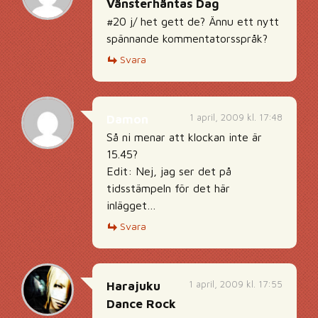
Vänsterhäntas Dag
#20 j/ het gett de? Ännu ett nytt
spännande kommentatorsspråk?
Svara
1 april, 2009 kl. 17:48
Damon
Så ni menar att klockan inte är
15.45?
Edit: Nej, jag ser det på
tidsstämpeln för det här
inlägget…
Svara
1 april, 2009 kl. 17:55
Harajuku
Dance Rock