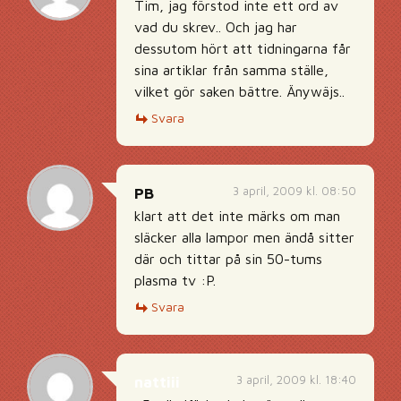
Tim, jag förstod inte ett ord av
vad du skrev.. Och jag har
dessutom hört att tidningarna får
sina artiklar från samma ställe,
vilket gör saken bättre. Änywäjs..
Svara
3 april, 2009 kl. 08:50
PB
klart att det inte märks om man
släcker alla lampor men ändå sitter
där och tittar på sin 50-tums
plasma tv :P.
Svara
3 april, 2009 kl. 18:40
nattiii