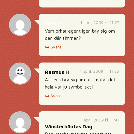
1 april, 2009 kl. 11:27
Fannie
Vem orkar egentligen bry sig om
den där timmen?
Svara
1 april, 2009 kl. 11:35
Rasmus H
Att ens bry sig om att mäta, det
hela var ju symboliskt!
Svara
1 april, 2009 kl. 11:41
Vänsterhäntas Dag