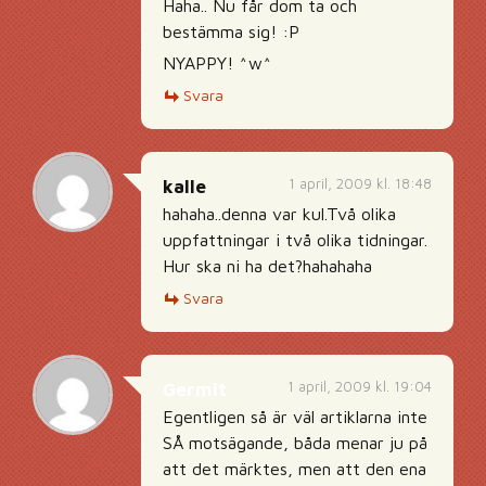
Haha.. Nu får dom ta och
bestämma sig! :P
NYAPPY! ^w^
Svara
1 april, 2009 kl. 18:48
kalle
hahaha..denna var kul.Två olika
uppfattningar i två olika tidningar.
Hur ska ni ha det?hahahaha
Svara
1 april, 2009 kl. 19:04
Germit
Egentligen så är väl artiklarna inte
SÅ motsägande, båda menar ju på
att det märktes, men att den ena