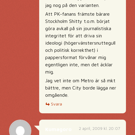
jag nog på den varianten.
Att PK-fanans främste bärare
Stockholm Shitty t.o.m. börjat
göra avkall på sin journalistiska
integritet för att driva sin
ideologi (högervänstersnuttegull
och politisk korrekthet) i
pappersformat förvånar mig
egentligen inte, men det äcklar
mig.
Jag vet inte om Metro är så mkt
bättre, men City borde lägga ner
omgående.
Svara
2 april, 2009 kl. 20:07
Kumagoro