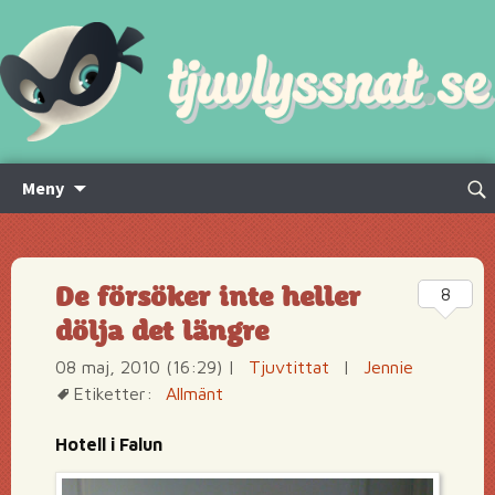
Hoppa
Sök
Meny
till
efte
innehåll
De försöker inte heller
8
dölja det längre
08 maj, 2010 (16:29)
|
Tjuvtittat
|
Jennie
Etiketter:
Allmänt
Hotell i Falun