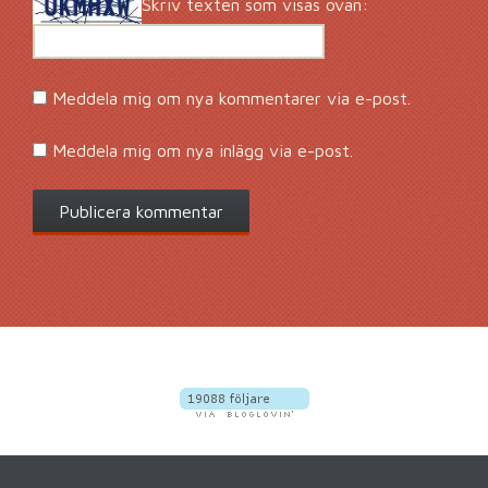
Skriv texten som visas ovan:
Meddela mig om nya kommentarer via e-post.
Meddela mig om nya inlägg via e-post.