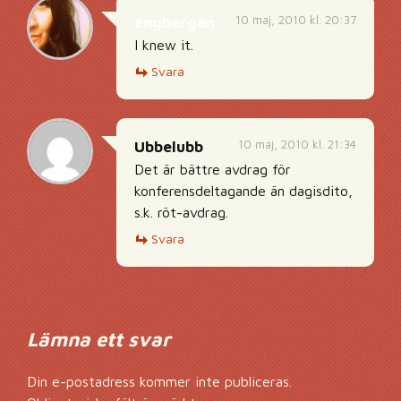
10 maj, 2010 kl. 20:37
engbergan
I knew it.
Svara
10 maj, 2010 kl. 21:34
Ubbelubb
Det är bättre avdrag för
konferensdeltagande än dagisdito,
s.k. röt-avdrag.
Svara
Lämna ett svar
Din e-postadress kommer inte publiceras.