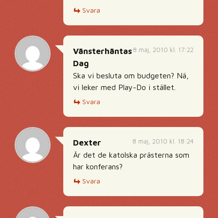
Svara
8 maj, 2010 kl. 17:22
Vänsterhäntas
Dag
Ska vi besluta om budgeten? Nä,
vi leker med Play-Do i stället.
Svara
8 maj, 2010 kl. 18:24
Dexter
Är det de katolska prästerna som
har konferans?
Svara