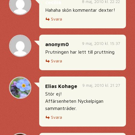
8 maj, 2010 kl. 22:22
cecilia
Hahaha skön kommentar dexter!
Svara
9 maj, 2010 kl. 15:37
anonym0
Prutningen har lett till pruttning
Svara
9 maj, 2010 kl. 21:27
Elias Kohage
Stör ej!
Affärsenheten Nyckelpigan
sammanträder.
Svara