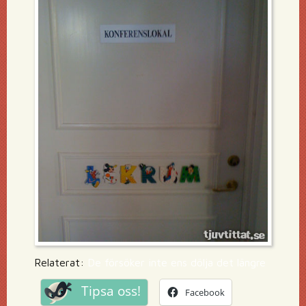
Relaterat:
De försöker inte ens dölja det längre
Tipsa oss!
Facebook