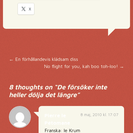
X
Inläggsnavigering
←
En förhållandevis klädsam diss
No flight for you, kah boo toh-loo!
→
8 thoughts on “
De försöker inte
heller dölja det längre
”
8 maj, 2010 kl. 17:07
Pierre le
Pétomane
Franska: le Krum