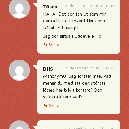
21 december, 2009 kl. 12:18
Tösen
HAHA! Det ser fan ut som min
gamla lärare i sexan! Hans son
isåfall :o Läskigt!
Jag bor alltså i Uddevalla.. :o
Svara
21 december, 2009 kl. 12:22
DHS
@anonym0: Jag förstår inte. Vad
menar du med att den största
lösare har blivit kortare? Den
största lösare vad?
Svara
21 december, 2009 kl. 14:30