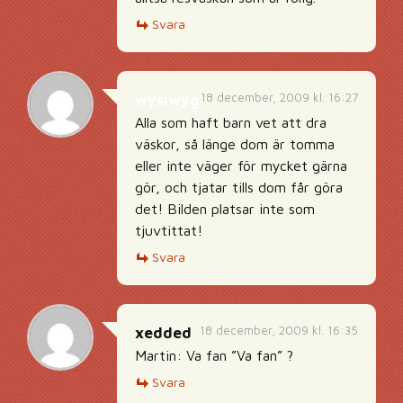
Svara
18 december, 2009 kl. 16:27
wysiwyg
Alla som haft barn vet att dra
väskor, så länge dom är tomma
eller inte väger för mycket gärna
gör, och tjatar tills dom får göra
det! Bilden platsar inte som
tjuvtittat!
Svara
18 december, 2009 kl. 16:35
xedded
Martin: Va fan ”Va fan” ?
Svara