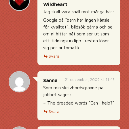
Wildheart
Jag skall vara snäll mot många här:
Googla på ”barn har ingen känsla
för kvalitet”, bildsök gärna och se
om ni hittar nåt som ser ut som
ett tidningsurklipp…resten löser
sig per automatik
Svara
21 december, 2009 kl. 11:43
Sanna
Som min skrivbordsgranne pa
jobbet sager:
– The dreaded words ”Can I help?”
Svara