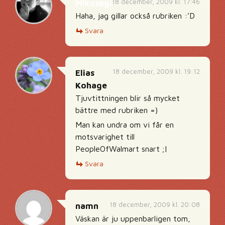
18 december, 2009 kl. 17:46
Mikusagi
Haha, jag gillar också rubriken :’D
Svara
18 december, 2009 kl. 19:12
Elias
Kohage
Tjuvtittningen blir så mycket
bättre med rubriken =)
Man kan undra om vi får en
motsvarighet till
PeopleOfWalmart snart ;|
Svara
18 december, 2009 kl. 20:08
namn
Väskan är ju uppenbarligen tom,