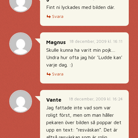
Fint ni lyckades med bilden där.
Svara
18 december, 2009 kl. 16:11
Magnus
Skulle kunna ha varit min pojk…
Undra hur ofta jag hör ’Ludde kan’
varje dag. :)
Svara
18 december, 2009 kl. 16:24
Vante
Jag fattade inte vad som var
roligt först, men om man håller
pekaren över bilden så poppar det
upp en text: ”resväskan”. Det är
alltså resväskan som är rolig.