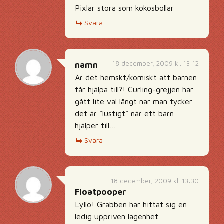
Pixlar stora som kokosbollar
Svara
18 december, 2009 kl. 13:12
namn
Är det hemskt/komiskt att barnen
får hjälpa till?! Curling-grejjen har
gått lite väl långt när man tycker
det är ”lustigt” när ett barn
hjälper till…
Svara
18 december, 2009 kl. 13:30
Floatpooper
Lyllo! Grabben har hittat sig en
ledig uppriven lägenhet.