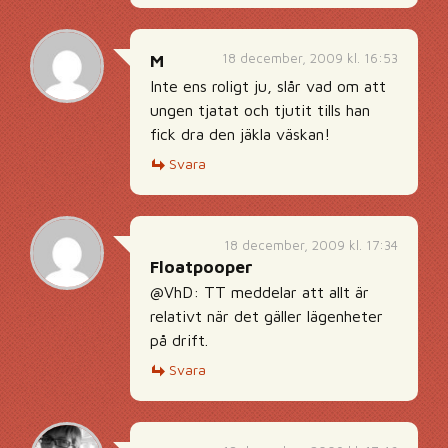
18 december, 2009 kl. 16:53
M
Inte ens roligt ju, slår vad om att
ungen tjatat och tjutit tills han
fick dra den jäkla väskan!
Svara
18 december, 2009 kl. 17:34
Floatpooper
@VhD: TT meddelar att allt är
relativt när det gäller lägenheter
på drift.
Svara