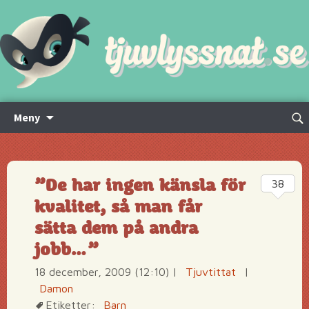
Hoppa
Sök
Meny
till
efte
innehåll
”De har ingen känsla för
38
kvalitet, så man får
sätta dem på andra
jobb…”
18 december, 2009 (12:10)
|
Tjuvtittat
|
Damon
Etiketter:
Barn