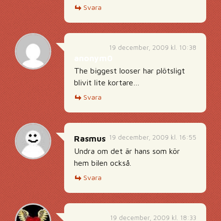
Svara
19 december, 2009 kl. 10:38
anonym0
The biggest looser har plötsligt
blivit lite kortare…
Svara
19 december, 2009 kl. 16:55
Rasmus
Undra om det är hans som kör
hem bilen också.
Svara
19 december, 2009 kl. 18:33