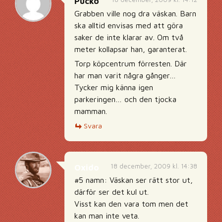
Pucko
Grabben ville nog dra väskan. Barn
ska alltid envisas med att göra
saker de inte klarar av. Om två
meter kollapsar han, garanterat.
Torp köpcentrum förresten. Där
har man varit några gånger…
Tycker mig känna igen
parkeringen… och den tjocka
mamman.
Svara
18 december, 2009 kl. 14:38
Oxido
#5 namn: Väskan ser rätt stor ut,
därför ser det kul ut.
Visst kan den vara tom men det
kan man inte veta.