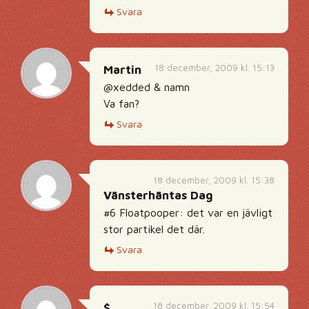
Svara
18 december, 2009 kl. 15:13
Martin
@xedded & namn
Va fan?
Svara
18 december, 2009 kl. 15:38
Vänsterhäntas Dag
#6 Floatpooper: det var en jävligt
stor partikel det där.
Svara
18 december, 2009 kl. 15:54
$