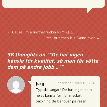
Inläggsnavigering
←
Cause I’m a motherfuckin P.I.M.P.L.E
Yes, but then it's Game over
→
38 thoughts on “
”De har ingen
känsla för kvalitet, så man får sätta
dem på andra jobb…”
”
18 december, 2009 kl. 12:26
jurg
Typiskt ungar! De har ingen som
helst känsla för hur mycket
packning de behöver på resan!