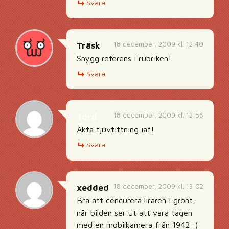
Svara
18 december, 2009 kl. 12:40
Träsk
Snygg referens i rubriken!
Svara
18 december, 2009 kl. 12:56
Tord
Äkta tjuvtittning iaf!
Svara
18 december, 2009 kl. 13:02
xedded
Bra att cencurera liraren i grönt,
när bilden ser ut att vara tagen
med en mobilkamera från 1942 :)