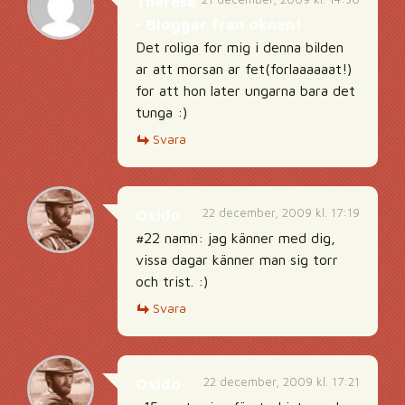
Therese
- Bloggar fran oknen!
Det roliga for mig i denna bilden
ar att morsan ar fet(forlaaaaaat!)
for att hon later ungarna bara det
tunga :)
Svara
22 december, 2009 kl. 17:19
Oxido
#22 namn: jag känner med dig,
vissa dagar känner man sig torr
och trist. :)
Svara
22 december, 2009 kl. 17:21
Oxido