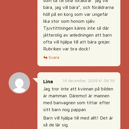
som sa till sina föräldrar ”jag vill
bära, jag vill bära”, och föräldrarna
höll på en korg som var ungefär
lika stor som honom själv.
Tjuvtittningen känns inte så där
jätterolig av anledningen att barn
ofta vill hjälpa till att bära grejer.
Rubriken var bra dock!
Svara
19 december, 2009 kl. 08:59
Lina
Jag tror inte att kvinnan på bilden
är mamman. Däremot är mannen
med banvagnen som tittar efter
sitt barn nog pappan.
Barn vill hjälpa till med allt! Det är
så de lär sig.