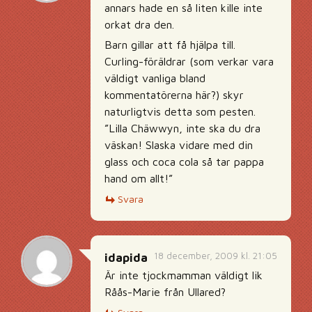
annars hade en så liten kille inte
orkat dra den.
Barn gillar att få hjälpa till.
Curling-föräldrar (som verkar vara
väldigt vanliga bland
kommentatörerna här?) skyr
naturligtvis detta som pesten.
”Lilla Chäwwyn, inte ska du dra
väskan! Slaska vidare med din
glass och coca cola så tar pappa
hand om allt!”
Svara
18 december, 2009 kl. 21:05
idapida
Är inte tjockmamman väldigt lik
Råås-Marie från Ullared?