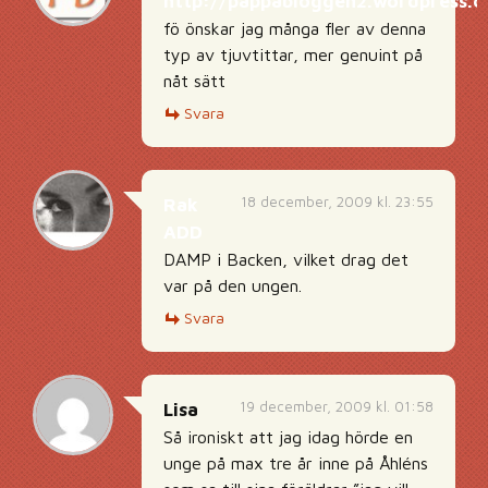
http://pappabloggen2.wordpress.
fö önskar jag många fler av denna
typ av tjuvtittar, mer genuint på
nåt sätt
Svara
18 december, 2009 kl. 23:55
Rak
ADD
DAMP i Backen, vilket drag det
var på den ungen.
Svara
19 december, 2009 kl. 01:58
Lisa
Så ironiskt att jag idag hörde en
unge på max tre år inne på Åhléns