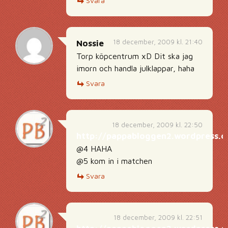
Svara
18 december, 2009 kl. 21:40
Nossie
Torp köpcentrum xD Dit ska jag
imorn och handla julklappar, haha
Svara
18 december, 2009 kl. 22:50
http://pappabloggen2.wordpress.
@4 HAHA
@5 kom in i matchen
Svara
18 december, 2009 kl. 22:51