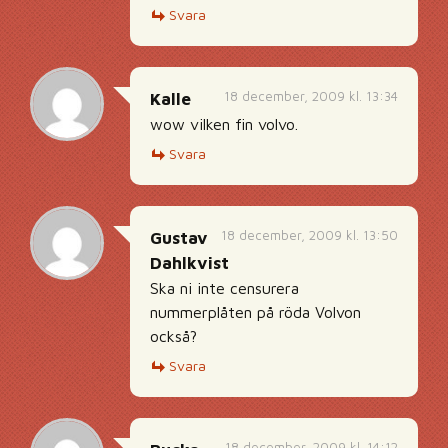
Svara
18 december, 2009 kl. 13:34
Kalle
wow vilken fin volvo.
Svara
18 december, 2009 kl. 13:50
Gustav
Dahlkvist
Ska ni inte censurera
nummerplåten på röda Volvon
också?
Svara
18 december, 2009 kl. 14:12