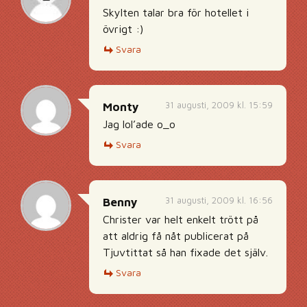
Skylten talar bra för hotellet i
övrigt :)
Svara
31 augusti, 2009 kl. 15:59
Monty
Jag lol’ade o_o
Svara
31 augusti, 2009 kl. 16:56
Benny
Christer var helt enkelt trött på
att aldrig få nåt publicerat på
Tjuvtittat så han fixade det själv.
Svara