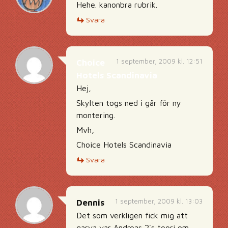
Hehe. kanonbra rubrik.
Svara
1 september, 2009 kl. 12:51
Choice
Hotels Scandinavia
Hej,
Skylten togs ned i går för ny
montering.
Mvh,
Choice Hotels Scandinavia
Svara
1 september, 2009 kl. 13:03
Dennis
Det som verkligen fick mig att
garva var Andreas 2´s teori om