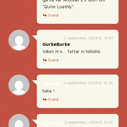
”Quite Loathly”.
Svara
2 september, 2009 kl. 13:47
GurkeBurke
Vilket H:n… fattar ni höhöhö.
Svara
2 september, 2009 kl. 15:32
Hannah
haha !
Svara
2 september, 2009 kl. 21:31
Susanne