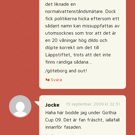
det liknade en
normalvattenståndsmätare. Dock
fick politikerna hicka eftersom ett
sådant namn kan missuppfattas av
utomsocknes som tror att det är
en 20 våningar hög dildo och
döpte korrekt om det till
Läppstiftet, trots att det inte
finns randiga sådana…
/göteborg and out!
Svara
15 september, 2009 kl. 22:51
Jocke
Haha här bodde jag under Gothia
Cup 09. Det är fan fräscht, iallafall
innanför fasaden.