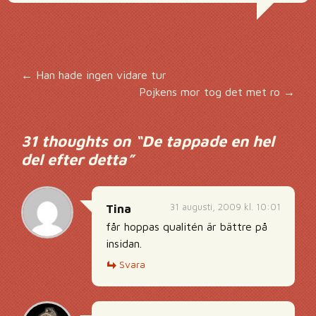
Inläggsnavigering
←
Han hade ingen vidare tur
Pojkens mor tog det met ro
→
31 thoughts on “
De tappade en hel
del efter detta
”
31 augusti, 2009 kl. 10:01
Tina
får hoppas qualitén är bättre på
insidan.
Svara