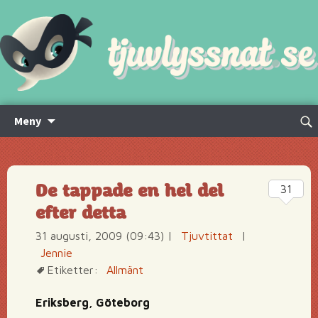
Hoppa
Sök
Meny
till
efte
innehåll
De tappade en hel del
31
efter detta
31 augusti, 2009 (09:43)
|
Tjuvtittat
|
Jennie
Etiketter:
Allmänt
Eriksberg, Göteborg