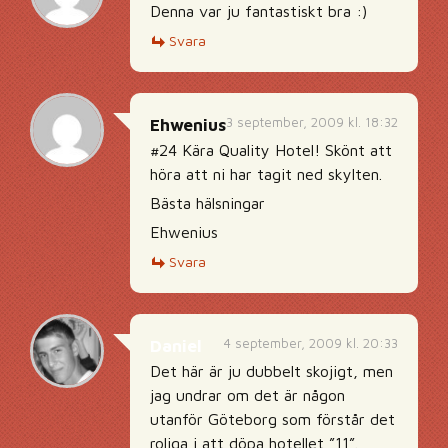
Denna var ju fantastiskt bra :)
Svara
3 september, 2009 kl. 18:32
Ehwenius
#24 Kära Quality Hotel! Skönt att
höra att ni har tagit ned skylten.
Bästa hälsningar
Ehwenius
Svara
4 september, 2009 kl. 20:33
Daniel
Det här är ju dubbelt skojigt, men
jag undrar om det är någon
utanför Göteborg som förstår det
roliga i att döpa hotellet ”11”.