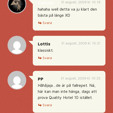
31 augusti, 2009 kl. 10:19
Concon
hahaha well detta va ju klart den
bästa på länge XD
Svara
31 augusti, 2009 kl. 10:21
Lottis
klassiskt.
Svara
31 augusti, 2009 kl. 10:25
PP
Håhåjaja…de är på fallrepet. Nä,
här kan man inte hänga, dags att
prova Quality Hotel 10 istället.
Svara