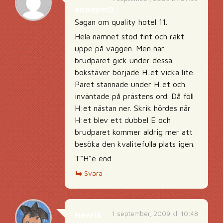
anonym0
Sagan om quality hotel 11.
Hela namnet stod fint och rakt
uppe på väggen. Men när
brudparet gick under dessa
bokstäver började H:et vicka lite.
Paret stannade under H:et och
inväntade på prästens ord. Då föll
H:et nästan ner. Skrik hördes när
H:et blev ett dubbel E och
brudparet kommer aldrig mer att
besöka den kvalitefulla plats igen.
T”H”e end
Svara
1 september, 2009 kl. 10:48
Henrik