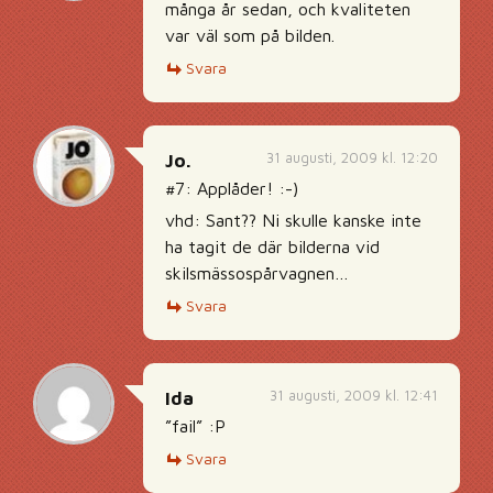
många år sedan, och kvaliteten
var väl som på bilden.
Svara
31 augusti, 2009 kl. 12:20
Jo.
#7: Applåder! :-)
vhd: Sant?? Ni skulle kanske inte
ha tagit de där bilderna vid
skilsmässospårvagnen…
Svara
31 augusti, 2009 kl. 12:41
Ida
”fail” :P
Svara