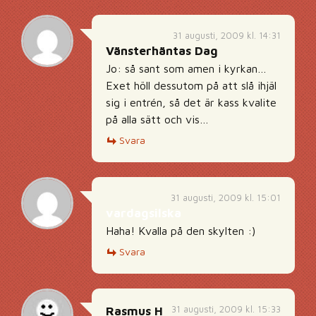
31 augusti, 2009 kl. 14:31
Vänsterhäntas Dag
Jo: så sant som amen i kyrkan…
Exet höll dessutom på att slå ihjäl
sig i entrén, så det är kass kvalite
på alla sätt och vis…
Svara
31 augusti, 2009 kl. 15:01
vardagsilska
Haha! Kvalla på den skylten :)
Svara
31 augusti, 2009 kl. 15:33
Rasmus H