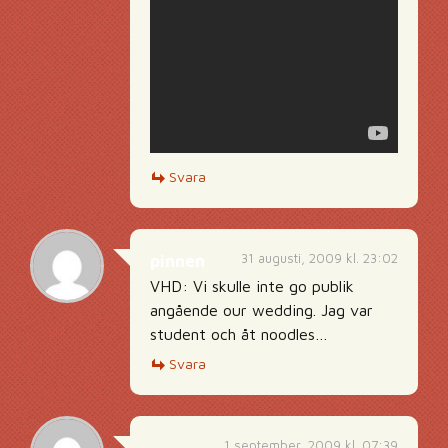
Svara
31 augusti, 2009 kl. 23:02
pinnen
VHD: Vi skulle inte go publik
angående our wedding. Jag var
student och åt noodles…
Svara
1 september, 2009 kl. 07:39