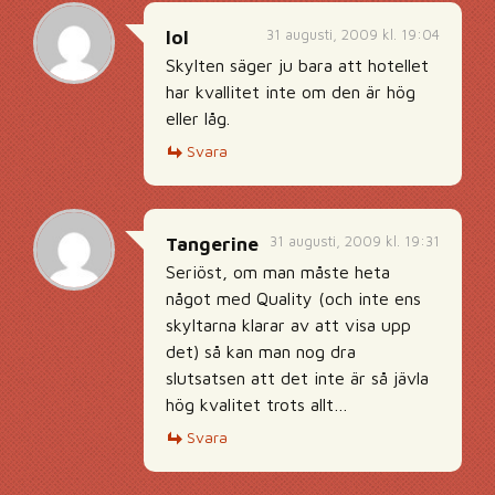
31 augusti, 2009 kl. 19:04
lol
Skylten säger ju bara att hotellet
har kvallitet inte om den är hög
eller låg.
Svara
31 augusti, 2009 kl. 19:31
Tangerine
Seriöst, om man måste heta
något med Quality (och inte ens
skyltarna klarar av att visa upp
det) så kan man nog dra
slutsatsen att det inte är så jävla
hög kvalitet trots allt…
Svara