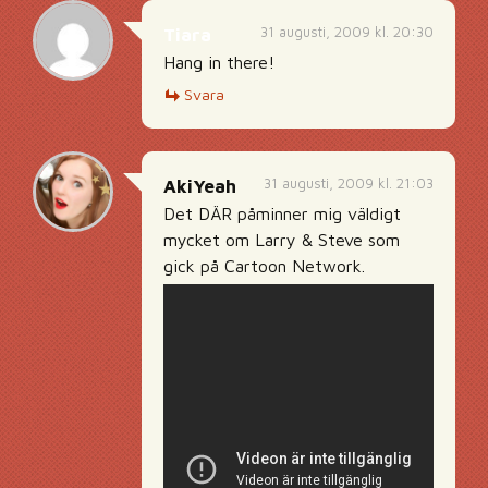
31 augusti, 2009 kl. 20:30
Tiara
Hang in there!
Svara
31 augusti, 2009 kl. 21:03
AkiYeah
Det DÄR påminner mig väldigt
mycket om Larry & Steve som
gick på Cartoon Network.