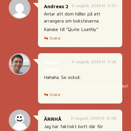
31 augusti, 2009 kl. 11:01
Andreas 2
Antar att dom håller på att
arrangera om bokstäverna.
Kanske till ”Quite Loathly”
Svara
31 augusti, 2009 kl. 11:26
David
Naylor
Hahaha. Se också:
http://www.flickr.com/photos/davidnayl
Svara
31 augusti, 2009 kl. 12:08
ÄRRHÅ
Jag har faktiskt bott där för