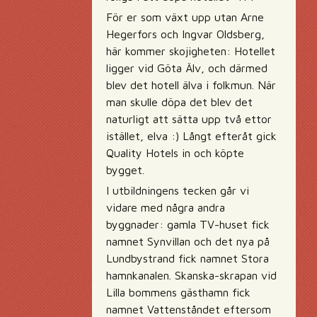
För er som växt upp utan Arne
Hegerfors och Ingvar Oldsberg,
här kommer skojigheten: Hotellet
ligger vid Göta Älv, och därmed
blev det hotell älva i folkmun. När
man skulle döpa det blev det
naturligt att sätta upp två ettor
istället, elva :) Långt efteråt gick
Quality Hotels in och köpte
bygget.
I utbildningens tecken går vi
vidare med några andra
byggnader: gamla TV-huset fick
namnet Synvillan och det nya på
Lundbystrand fick namnet Stora
hamnkanalen. Skanska-skrapan vid
Lilla bommens gästhamn fick
namnet Vattenståndet eftersom