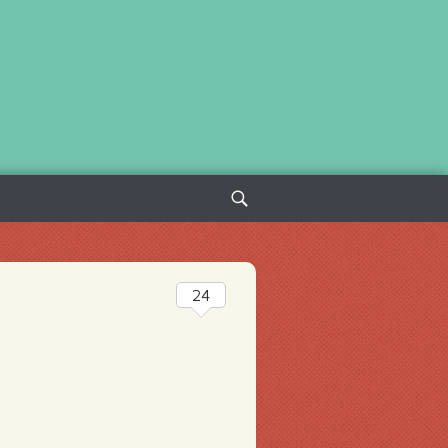
Sök
efter:
24