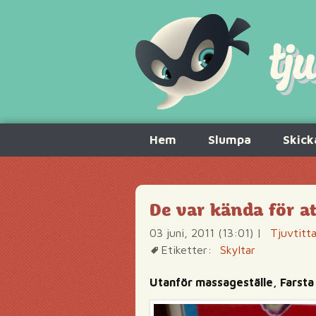
Hoppa
Hem
Slumpa
Skick
till
innehåll
De var kända för at
03 juni, 2011 (13:01)
|
Tjuvtitt
Etiketter:
Skyltar
Utanför massageställe, Farsta