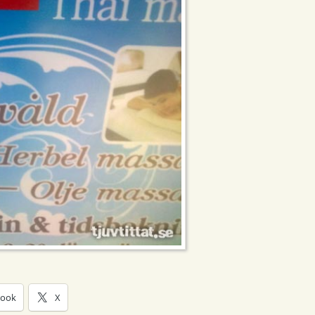
book
X