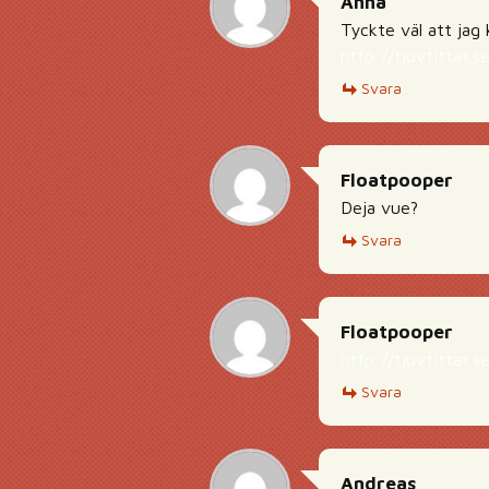
Anna
Tyckte väl att jag 
http://tjuvtittat.
Svara
Floatpooper
Deja vue?
Svara
Floatpooper
http://tjuvtittat.
Svara
Andreas