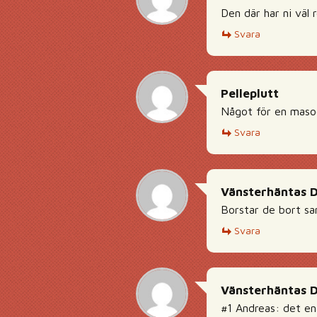
Den där har ni väl 
Svara
Pelleplutt
Något för en masoc
Svara
Vänsterhäntas 
Borstar de bort s
Svara
Vänsterhäntas 
#1 Andreas: det en