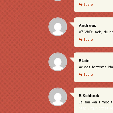
Svara
Andreas
#7 VhD: Ack, du har
Svara
Etain
Är det fottema ida
Svara
B Schlook
Ja, har varit med t
http://tjuvtittat.