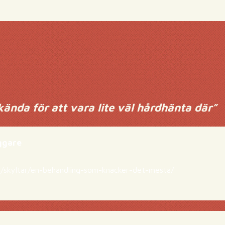
kända för att vara lite väl hårdhänta där
”
ggare
se/skyltar/en-behandling-som-knacker-det-mesta/