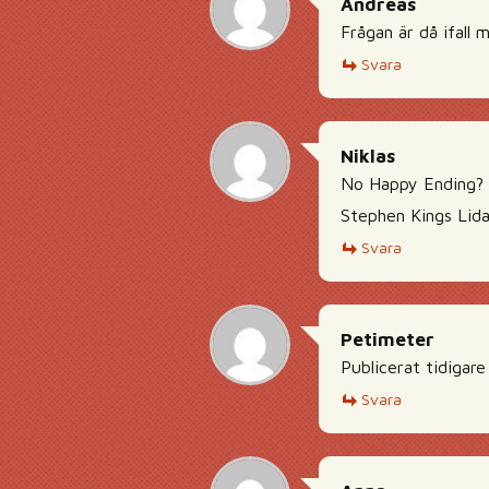
Andreas
Frågan är då ifall 
Svara
Niklas
No Happy Ending?
Stephen Kings Lida 
Svara
Petimeter
Publicerat tidigare
Svara