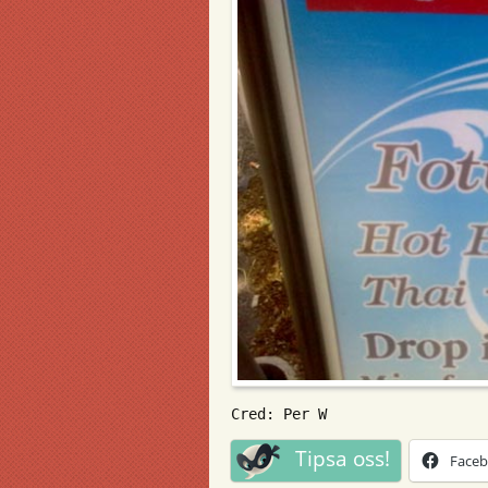
Cred: Per W
Tipsa oss!
Face