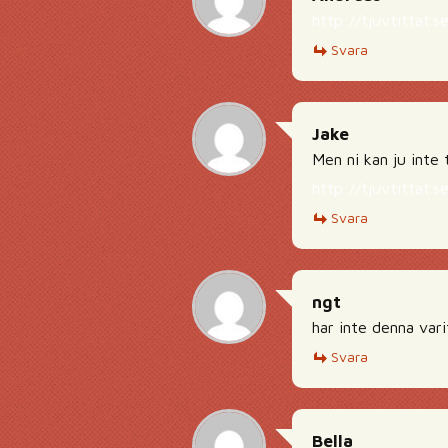
http://tjuvtittat.
Svara
Jake
Men ni kan ju inte
http://tjuvtittat.
Svara
ngt
har inte denna vari
Svara
Bella