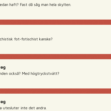
redan haft? Fast då såg man hela skylten.
histisk fot-fotischist kanske?
Dag
anden också? Med högtryckstvätt?
Dag
a utesluter inte det andra.