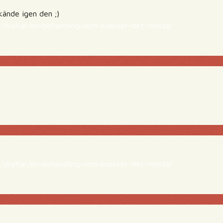
kände igen den ;)
se/skyltar/en-behandling-som-knacker-det-mesta/
se/skyltar/en-behandling-som-knacker-det-mesta/