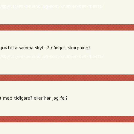
se/skyltar/en-behandling-som-knacker-det-mesta/
 tjuvtitta samma skylt 2 gånger, skärpning!
se/skyltar/en-behandling-som-knacker-det-mesta/
t med tidigare? eller har jag fel?