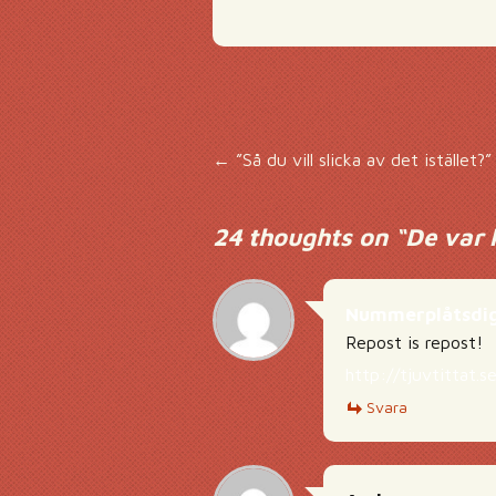
Inläggsnavigering
←
”Så du vill slicka av det istället?”
24 thoughts on “
De var 
Nummerplåtsdi
Repost is repost!
http://tjuvtittat.
Svara