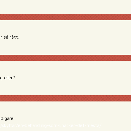
 så rätt.
g eller?
idigare.
se/skyltar/en-behandling-som-knacker-det-mesta/