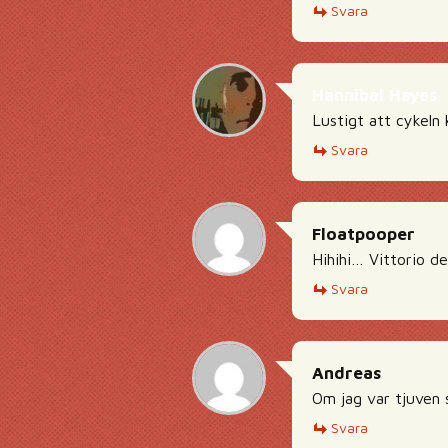
Svara
Hannibal Hayes
Lustigt att cykeln 
Svara
Floatpooper
Hihihi… Vittorio d
Svara
Andreas
Om jag var tjuven s
Svara