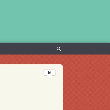
Sök
efter:
16