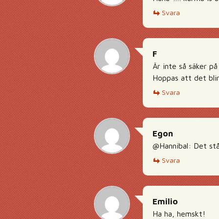
Svara
F
Är inte så säker på
Hoppas att det blir
Svara
Egon
@Hannibal: Det står
Svara
Emilio
Ha ha, hemskt!