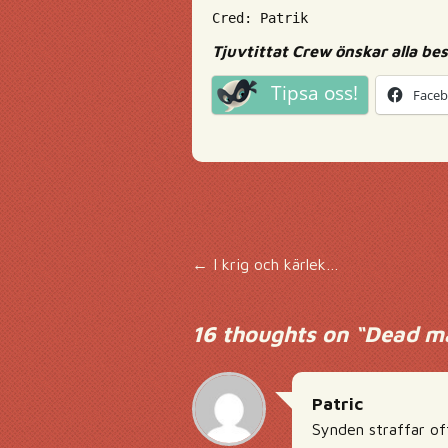
Cred: Patrik
Tjuvtittat Crew önskar alla be
Tipsa oss!
Face
Inläggsnavigering
←
I krig och kärlek…
16 thoughts on “
Dead ma
Patric
Synden straffar of