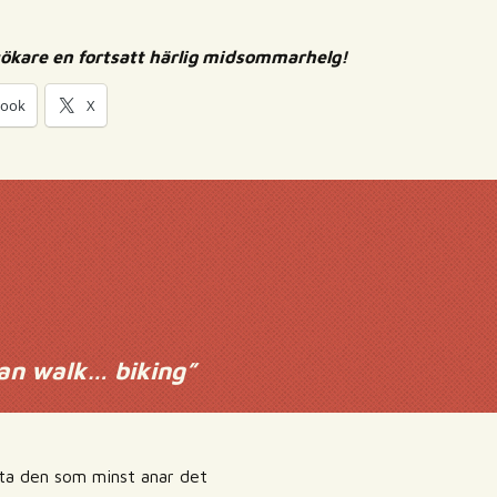
sökare en fortsatt härlig midsommarhelg!
book
X
n walk… biking
”
ta den som minst anar det