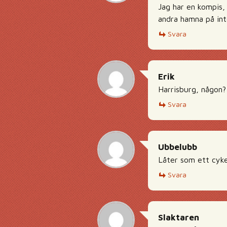
Jag har en kompis,
andra hamna på int
Svara
Erik
Harrisburg, någon?
Svara
Ubbelubb
Låter som ett cyke
Svara
Slaktaren