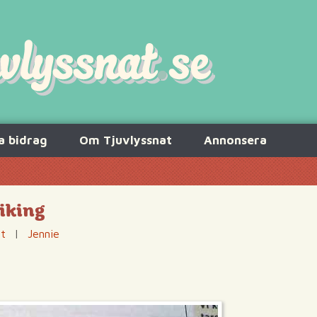
a bidrag
Om Tjuvlyssnat
Annonsera
iking
at
|
Jennie