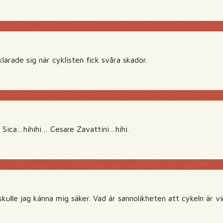
klarade sig när cyklisten fick svåra skador.
e Sica…hihihi… Cesare Zavattini…hihi.
kulle jag känna mig säker. Vad är sannolikheten att cykeln är vi