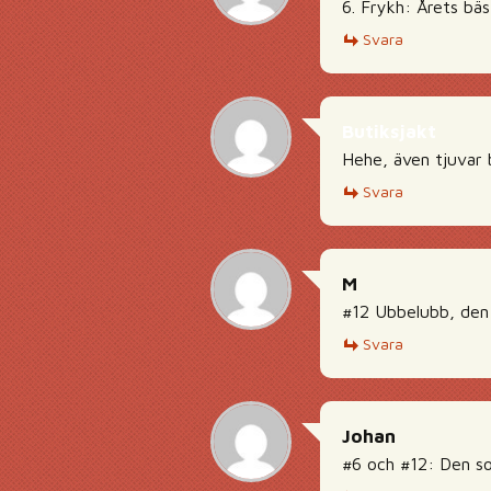
6. Frykh: Årets bä
Svara
Butiksjakt
Hehe, även tjuvar 
Svara
M
#12 Ubbelubb, den
Svara
Johan
#6 och #12: Den s