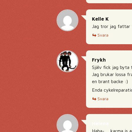
Kelle K
Jag tror jag fatta
Svara
Frykh
Själv fick jag byta
Jag brukar lossa fr
en brant backe :)
Enda cykelreparatio
Svara
Helena
Haha-…. karma is a