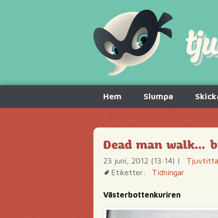
Hoppa
Hem
Slumpa
Skick
till
innehåll
Dead man walk… b
23 juni, 2012 (13:14)
|
Tjuvtitt
Etiketter:
Tidningar
Västerbottenkuriren