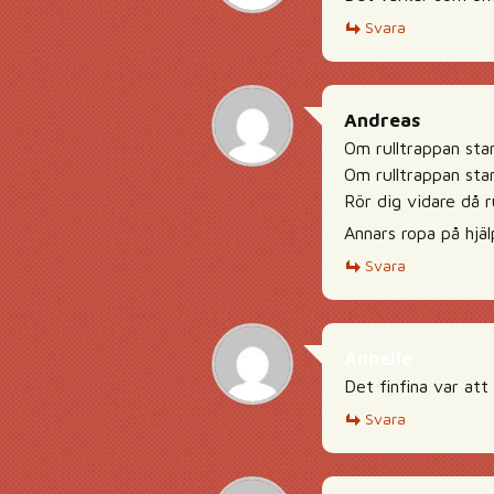
Svara
Andreas
Om rulltrappan sta
Om rulltrappan sta
Rör dig vidare då r
Annars ropa på hjäl
Svara
Annelie
Det finfina var att
Svara