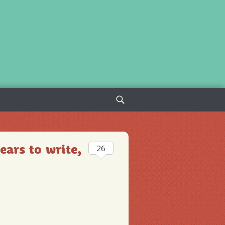
Sök
efter:
ears to write,
26