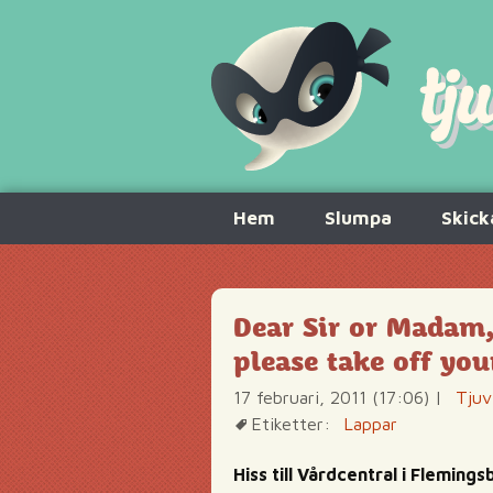
Hoppa
Hem
Slumpa
Skick
till
innehåll
Dear Sir or Madam,
please take off you
17 februari, 2011 (17:06)
|
Tjuv
Etiketter:
Lappar
Hiss till Vårdcentral i Fleming