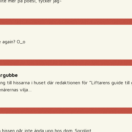
lite mer på poesi, tycker jag~
e again? O_o
urgubbe
g till hissarna i huset där redaktionen för ”Liftarens guide till g
enärernas vilja…
hissen går inte ända upp hos dom. Sorgligt.