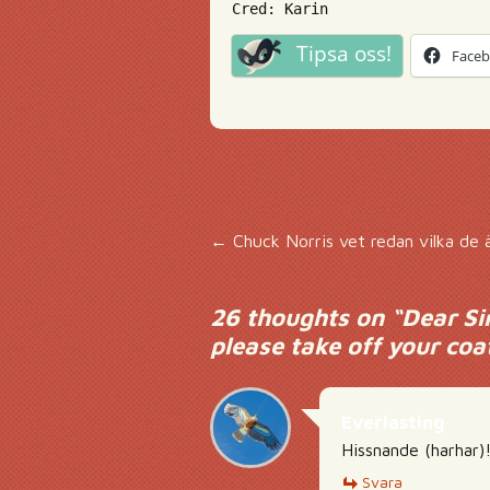
Cred: Karin
Tipsa oss!
Face
Inläggsnavigering
←
Chuck Norris vet redan vilka de 
26 thoughts on “
Dear Si
please take off your coa
Everlasting
Hissnande (harhar)
Svara