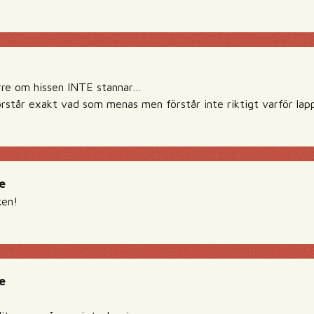
rre om hissen INTE stannar…
örstår exakt vad som menas men förstår inte riktigt varför lap
e
ken!
e