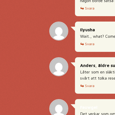
någon borde satsa 
Svara
Ilyusha
Wait.., what? Com
Svara
Anders, äldre s
Låter som en släktin
svårt att tolka res
Svara
Fauwgel
Det verkar som om 