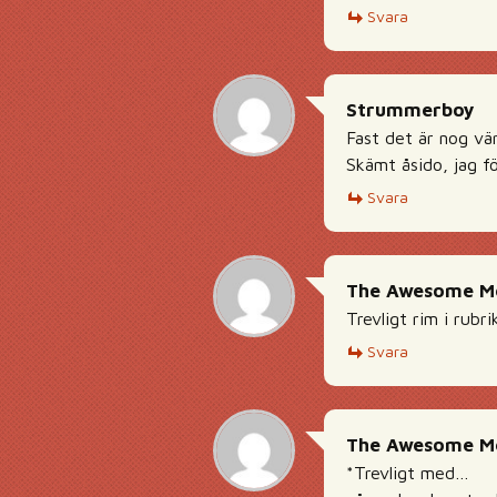
Svara
Strummerboy
Fast det är nog vä
Skämt åsido, jag f
Svara
The Awesome M
Trevligt rim i rubri
Svara
The Awesome M
*Trevligt med…