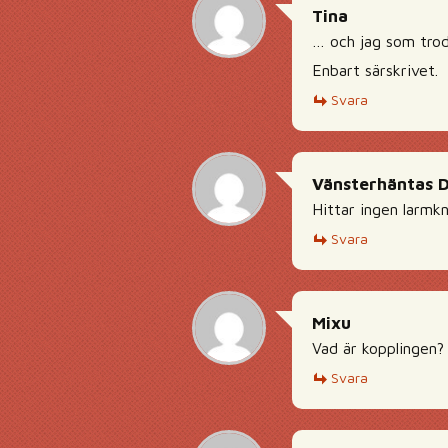
Tina
… och jag som trod
Enbart särskrivet.
Svara
Vänsterhäntas 
Hittar ingen larmk
Svara
Mixu
Vad är kopplingen?
Svara