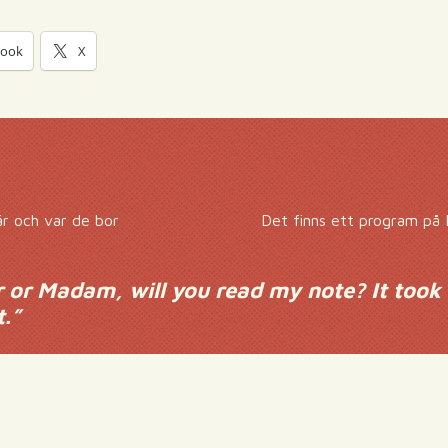
book
X
är och var de bor
Det finns ett program på
r or Madam, will you read my note? It took 
t.
”
!