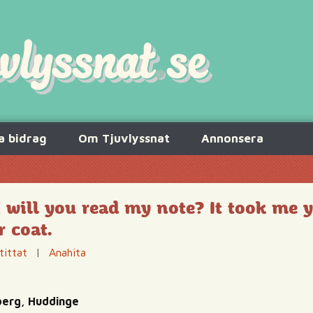
a bidrag
Om Tjuvlyssnat
Annonsera
 will you read my note? It took me y
r coat.
tittat
|
Anahita
sberg, Huddinge