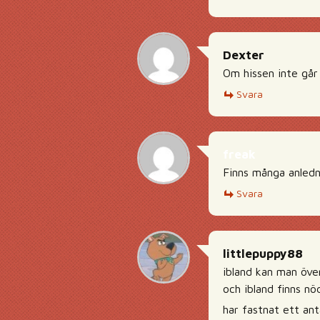
Dexter
Om hissen inte går
Svara
freak
Finns många anledni
Svara
littlepuppy88
ibland kan man öve
och ibland finns n
har fastnat ett ant