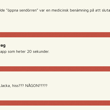
de ”öppna sendörren” var en medicinsk benämning på att sluta
Dag
napp som heter 20 sekunder.
 Jacka, hiss??? NÅGON?????