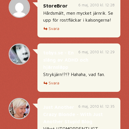
6 maj, 2010 kl. 12:28
StoreBror
Hårdsmält, men mycket järnrik. Se
upp för rostfläckar i kalsongerna!
Svara
6 maj, 2010 kl. 12:29
tobys.se - En
släng av ADHD och
hjärnsläpp
Strykjärn!?!? Hahaha, vad fan.
Svara
6 maj, 2010 kl. 12:35
Just Another
Crazy Blonde - With Just
Another Stupid Blog
Vilket UTOMORDENTLIGT