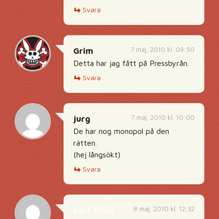
Svara
7 maj, 2010 kl. 09:50
Grim
Detta har jag fått på Pressbyrån.
Svara
7 maj, 2010 kl. 10:00
jurg
De har nog monopol på den
rätten.
(hej långsökt)
Svara
8 maj, 2010 kl. 12:32
herr frida