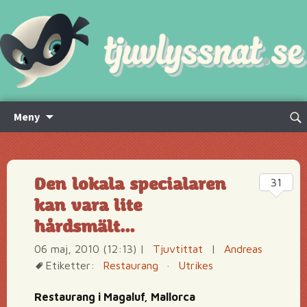
Hoppa
Sök
Meny
till
efte
innehåll
Den lokala specialaren
31
kan vara lite
hårdsmält…
06 maj, 2010 (12:13)
|
Tjuvtittat
|
Andreas
Etiketter:
Restaurang
·
Utrikes
Restaurang i Magaluf, Mallorca