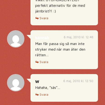
perfekt alternativ för de med
järnbrist?! :)
Svara
6 maj, 2010 kl. 12:46
hannah
Man får passa sig så man inte
stryker med när man äter den
rätten…
Svara
6 maj, 2010 kl. 12:50
W
Hahaha, ”säs”…
Svara