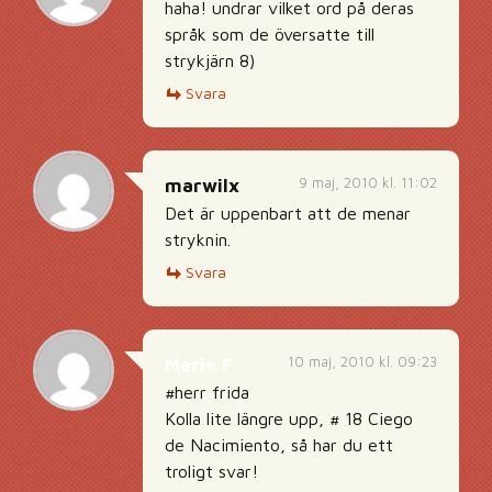
haha! undrar vilket ord på deras
språk som de översatte till
strykjärn 8)
Svara
9 maj, 2010 kl. 11:02
marwilx
Det är uppenbart att de menar
stryknin.
Svara
10 maj, 2010 kl. 09:23
Marie F
#herr frida
Kolla lite längre upp, # 18 Ciego
de Nacimiento, så har du ett
troligt svar!