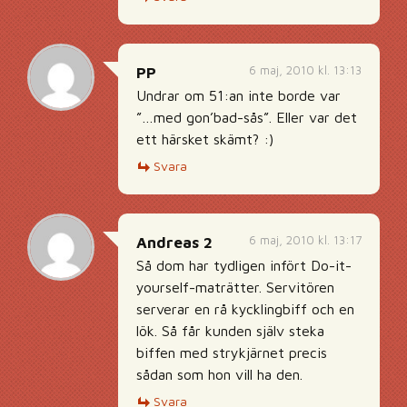
6 maj, 2010 kl. 13:13
PP
Undrar om 51:an inte borde var
”…med gon’bad-sås”. Eller var det
ett härsket skämt? :)
Svara
6 maj, 2010 kl. 13:17
Andreas 2
Så dom har tydligen infört Do-it-
yourself-maträtter. Servitören
serverar en rå kycklingbiff och en
lök. Så får kunden själv steka
biffen med strykjärnet precis
sådan som hon vill ha den.
Svara