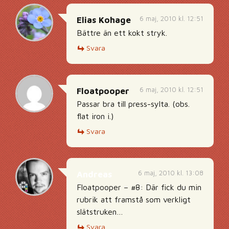
6 maj, 2010 kl. 12:51
Elias Kohage
Bättre än ett kokt stryk.
Svara
6 maj, 2010 kl. 12:51
Floatpooper
Passar bra till press-sylta. (obs.
flat iron i.)
Svara
6 maj, 2010 kl. 13:08
Andreas
Floatpooper – #8: Där fick du min
rubrik att framstå som verkligt
slätstruken…
Svara