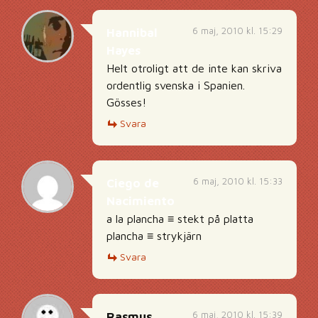
6 maj, 2010 kl. 15:29
Hannibal
Hayes
Helt otroligt att de inte kan skriva
ordentlig svenska i Spanien.
Gösses!
Svara
6 maj, 2010 kl. 15:33
Ciego de
Nacimiento
a la plancha ≡ stekt på platta
plancha ≡ strykjärn
Svara
6 maj, 2010 kl. 15:39
Rasmus