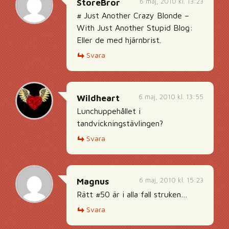
6 maj, 2010 kl. 13:23
StoreBror
# Just Another Crazy Blonde –
With Just Another Stupid Blog:
Eller de med hjärnbrist.
Svara
6 maj, 2010 kl. 13:55
Wildheart
Lunchuppehållet i
tandvickningstävlingen?
Svara
6 maj, 2010 kl. 15:23
Magnus
Rätt #50 är i alla fall struken…
Svara