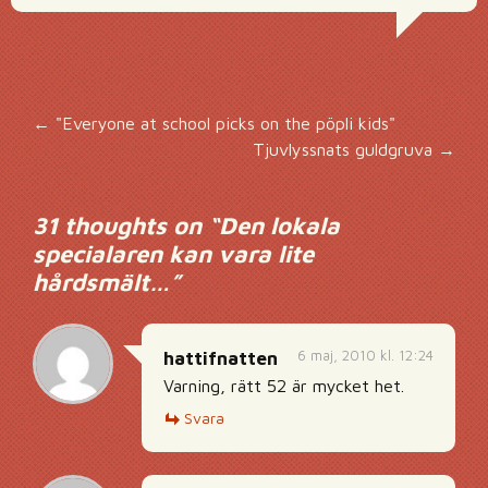
Inläggsnavigering
←
"Everyone at school picks on the pöpli kids"
Tjuvlyssnats guldgruva
→
31 thoughts on “
Den lokala
specialaren kan vara lite
hårdsmält…
”
6 maj, 2010 kl. 12:24
hattifnatten
Varning, rätt 52 är mycket het.
Svara