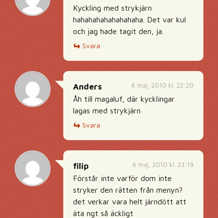
Kyckling med strykjärn
hahahahahahahahaha. Det var kul
och jag hade tagit den, ja.
Svara
6 maj, 2010 kl. 22:20
Anders
Åh till magaluf, där kycklingar
lagas med strykjärn
Svara
6 maj, 2010 kl. 23:19
filip
Förstår inte varför dom inte
stryker den rätten från menyn?
det verkar vara helt järndött att
äta ngt så äckligt