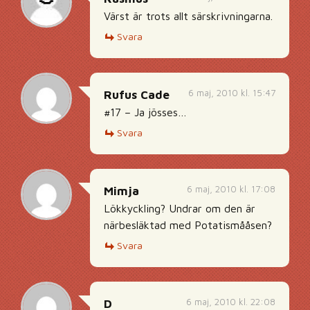
Värst är trots allt särskrivningarna.
Svara
6 maj, 2010 kl. 15:47
Rufus Cade
#17 – Ja jösses…
Svara
6 maj, 2010 kl. 17:08
Mimja
Lökkyckling? Undrar om den är
närbesläktad med Potatismååsen?
Svara
6 maj, 2010 kl. 22:08
D