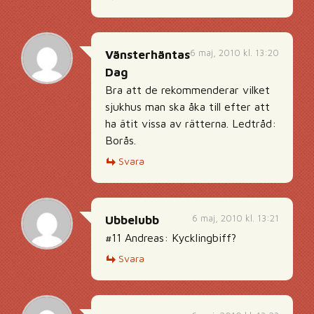
6 maj, 2010 kl. 13:20
Vänsterhäntas
Dag
Bra att de rekommenderar vilket
sjukhus man ska åka till efter att
ha ätit vissa av rätterna. Ledtråd:
Borås.
Svara
6 maj, 2010 kl. 13:21
Ubbelubb
#11 Andreas: Kycklingbiff?
Svara