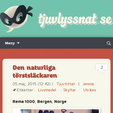
Hoppa
Sök
Meny
till
efte
innehåll
Den naturliga
2
törstsläckaren
05 maj, 2015 (12:42)
|
Tjuvtittat
|
Jennie
Etiketter:
Livsmedel
·
Skyltar
·
Utrikes
Rema 1000, Bergen, Norge