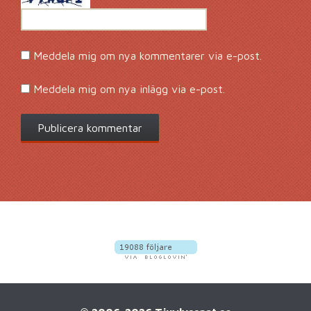
Meddela mig om nya kommentarer via e-post.
Meddela mig om nya inlägg via e-post.