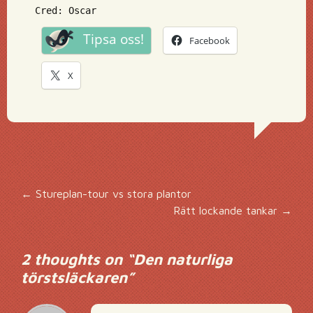
Cred: Oscar
Tipsa oss!
Facebook
X
Inläggsnavigering
←
Stureplan-tour vs stora plantor
Rätt lockande tankar
→
2 thoughts on “
Den naturliga
törstsläckaren
”