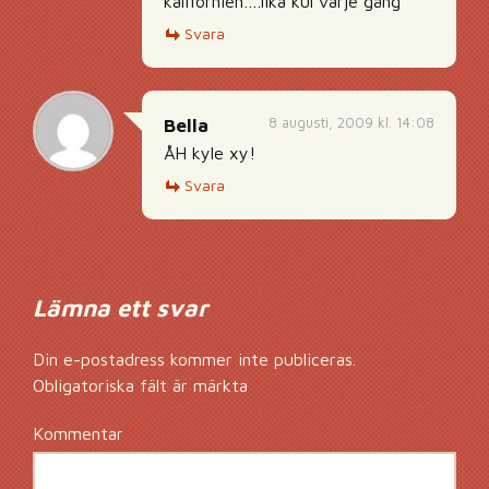
kalifornien….lika kul varje gång
Svara
8 augusti, 2009 kl. 14:08
Bella
ÅH kyle xy!
Svara
Lämna ett svar
Din e-postadress kommer inte publiceras.
Obligatoriska fält är märkta
*
Kommentar
*