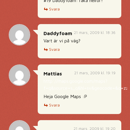
#19 Daddyfoam: raka helrör!
Svara
21 mars, 2009 kl. 18:36
Daddyfoam
Vart är vi på väg?
Svara
21 mars, 2009 kl. 19:19
Mattias
http://maps.google.com/maps?
f=q&source=s_q&hl=sv&geocode=&q=zzyz
Heja Google Maps :P
Svara
21 mars, 2009 kl. 19:20