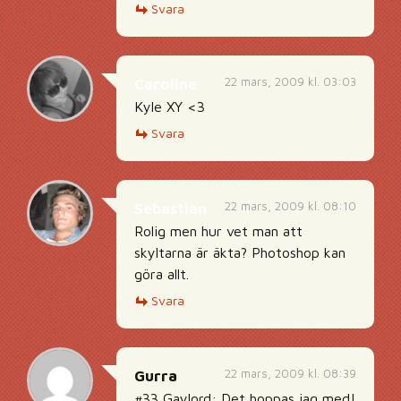
Svara
22 mars, 2009 kl. 03:03
Caroline
Kyle XY <3
Svara
22 mars, 2009 kl. 08:10
Sebastian
Rolig men hur vet man att
skyltarna är äkta? Photoshop kan
göra allt.
Svara
22 mars, 2009 kl. 08:39
Gurra
#33 Gaylord: Det hoppas jag med!