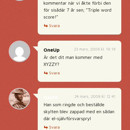
kommentar när vi åkte förbi den
för sisådär 7 år sen; ”Triple word
score!”
Svara
23 mars, 2009 kl. 19:19
OneUp
Är det dit man kommer med
XYZZY?
Svara
24 mars, 2009 kl. 12:41
Oxido
Han som ringde och beställde
skylten blev zappad med en sådan
där el-självförsvarspryl
Svara