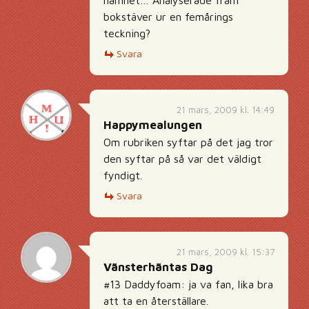
namnet… Analyserade fram
bokstäver ur en femårings
teckning?
Svara
21 mars, 2009 kl. 14:49
Happymealungen
Om rubriken syftar på det jag tror
den syftar på så var det väldigt
fyndigt.
Svara
21 mars, 2009 kl. 15:37
Vänsterhäntas Dag
#13 Daddyfoam: ja va fan, lika bra
att ta en återställare.