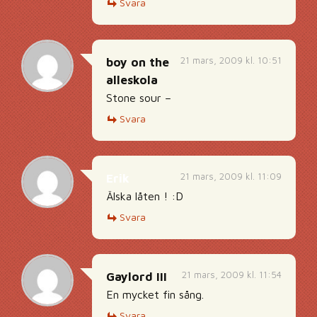
Svara
21 mars, 2009 kl. 10:51
boy on the
alleskola
Stone sour –
Svara
21 mars, 2009 kl. 11:09
Erik
Älska låten ! :D
Svara
21 mars, 2009 kl. 11:54
Gaylord III
En mycket fin sång.
Svara