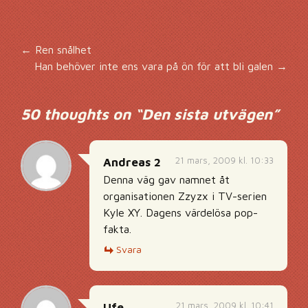
Inläggsnavigering
←
Ren snålhet
Han behöver inte ens vara på ön för att bli galen
→
50 thoughts on “
Den sista utvägen
”
21 mars, 2009 kl. 10:33
Andreas 2
Denna väg gav namnet åt
organisationen Zzyzx i TV-serien
Kyle XY. Dagens värdelösa pop-
fakta.
Svara
21 mars, 2009 kl. 10:41
Ufe