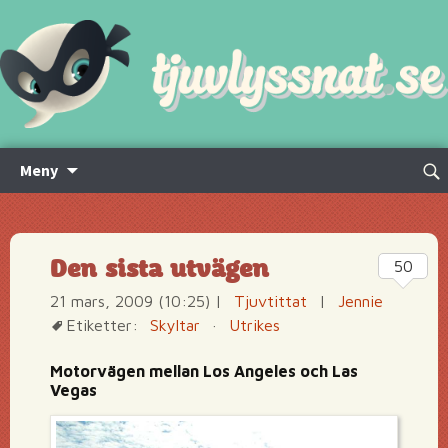
Hoppa
Sök
Meny
till
efte
innehåll
Den sista utvägen
50
21 mars, 2009 (10:25)
|
Tjuvtittat
|
Jennie
Etiketter:
Skyltar
·
Utrikes
Motorvägen mellan Los Angeles och Las
Vegas