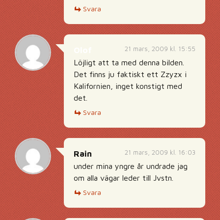
Svara
21 mars, 2009 kl. 15:55
Olof
Löjligt att ta med denna bilden.
Det finns ju faktiskt ett Zzyzx i
Kalifornien, inget konstigt med
det.
Svara
21 mars, 2009 kl. 16:03
Rain
under mina yngre år undrade jag
om alla vägar leder till Jvstn.
Svara