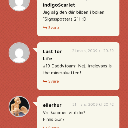
IndigoScarlet
Jag såg den där bilden i boken
”Signsspotters 2”! :D
Svara
21 mars, 2009 kl. 20:39
Lust for
Life
#19 Daddyfoam: Nej, irrelevans is
the mineralvatten!
Svara
21 mars, 2009 kl. 20:42
ellerhur
Var kommer vi ifrån?
Finns Gun?
Svara