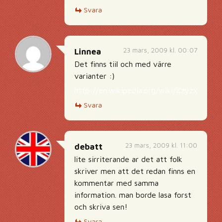
Svara
23 mars, 2009 kl. 00:07
Linnea
Det finns tiil och med värre
varianter :)
http://en.wikipedia.org/wiki/Zzyzx
Svara
23 mars, 2009 kl. 11:00
debatt
lite sirriterande ar det att folk
skriver men att det redan finns en
kommentar med samma
information. man borde lasa forst
och skriva sen!
Svara