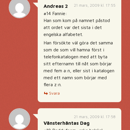
21 mars, 2009 kl. 17:55
Andreas 2
#14 Fannie:
Han som kom på namnet påstod
att ordet var det sista i det
engelska alfabetet.
Han försökte väl göra det samma
som de som vill hamna först i
telefonkatalogen med att byta
sitt efternamn till nåt som börjar
med fem a:n, eller sist i katalogen
med ett namn som börjar med
flera z:n.
Svara
21 mars, 2009 kl. 17:58
Vänsterhäntas Dag