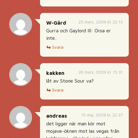
25 mars, 2009 kl. 22:13
W-Gård
Gurra och Gaylord III: Oroa er
inte..
Svara
26 mars, 2009 kl. 15:31
kakken
låt av Stone Sour va?
Svara
15 maj, 2009 kl. 22:37
andreas
det ligger när man kör mot
mojave-öknen mot las vegas från