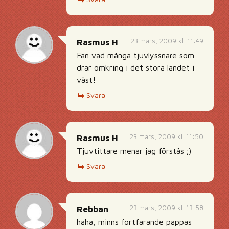
23 mars, 2009 kl. 11:49
Rasmus H
Fan vad många tjuvlyssnare som
drar omkring i det stora landet i
väst!
Svara
23 mars, 2009 kl. 11:50
Rasmus H
Tjuvtittare menar jag förstås ;)
Svara
23 mars, 2009 kl. 13:58
Rebban
haha, minns fortfarande pappas