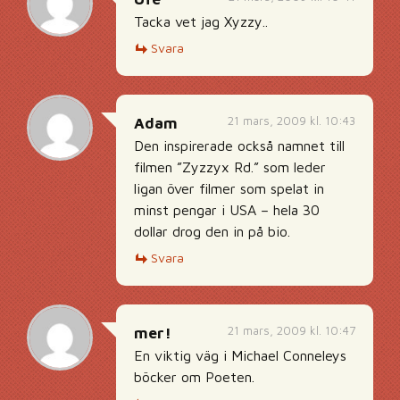
Tacka vet jag Xyzzy..
Svara
21 mars, 2009 kl. 10:43
Adam
Den inspirerade också namnet till
filmen ”Zyzzyx Rd.” som leder
ligan över filmer som spelat in
minst pengar i USA – hela 30
dollar drog den in på bio.
Svara
21 mars, 2009 kl. 10:47
mer!
En viktig väg i Michael Conneleys
böcker om Poeten.