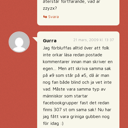
återstår fortfarande, vad är
zzyzx?
Svara
21 mars, 2009 kl. 13:37
Gurra
Jag förbluffas alltid över att folk
inte orkar läsa redan postade
kommentarer innan man skriver en
egen… Men att skriva samma sak
på #9 som står på #5, då är man
nog fan både blind och ja vet inte
vad. Måste vara samma typ av
människor som startar
facebookgrupper fast det redan
finns 307 st om sama sak! Nu har
jag fått vara griniga gubben nog
för idag :)