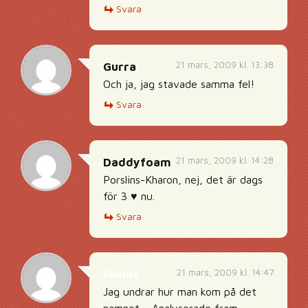
Svara
21 mars, 2009 kl. 13:38
Gurra
Och ja, jag stavade samma fel!
Svara
21 mars, 2009 kl. 14:28
Daddyfoam
Porslins-Kharon, nej, det är dags
för 3 ♥ nu.
Svara
21 mars, 2009 kl. 14:47
Fannie
Jag undrar hur man kom på det