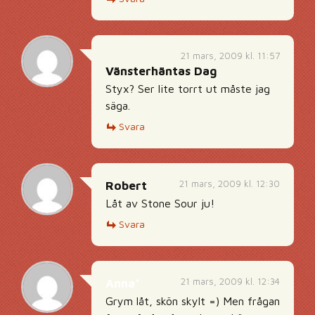
21 mars, 2009 kl. 11:57
Vänsterhäntas Dag
Styx? Ser lite torrt ut måste jag
säga.
Svara
21 mars, 2009 kl. 12:30
Robert
Låt av Stone Sour ju!
Svara
21 mars, 2009 kl. 12:34
Anna*
Grym låt, skön skylt =) Men frågan