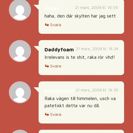
21 mars, 2009 kl. 16:05
linnea
haha, den där skylten har jag sett
Svara
21 mars, 2009 kl. 16:24
Daddyfoam
Irrelevans is te shit, raka rör vhd!
Svara
21 mars, 2009 kl. 16:35
Daddyfoam
Raka vägen till himmelen, usch va
patetiskt detta var nu då.
Svara