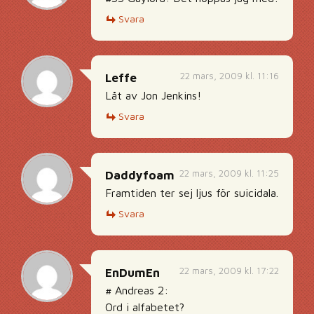
Svara
22 mars, 2009 kl. 11:16
Leffe
Låt av Jon Jenkins!
Svara
22 mars, 2009 kl. 11:25
Daddyfoam
Framtiden ter sej ljus för suicidala.
Svara
22 mars, 2009 kl. 17:22
EnDumEn
# Andreas 2:
Ord i alfabetet?