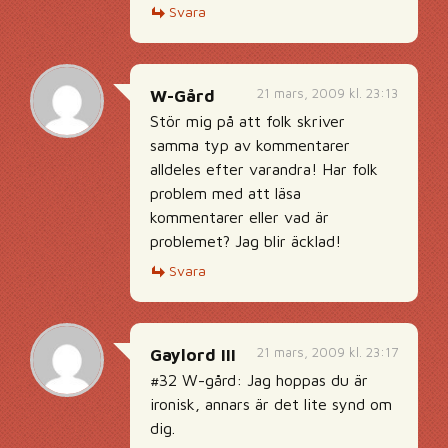
Svara
21 mars, 2009 kl. 23:13
W-Gård
Stör mig på att folk skriver
samma typ av kommentarer
alldeles efter varandra! Har folk
problem med att läsa
kommentarer eller vad är
problemet? Jag blir äcklad!
Svara
21 mars, 2009 kl. 23:17
Gaylord III
#32 W-gård: Jag hoppas du är
ironisk, annars är det lite synd om
dig.