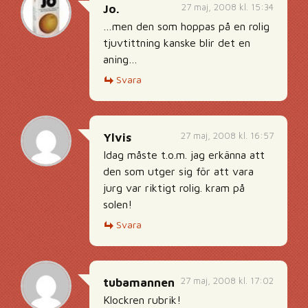
27 maj, 2008 kl. 15:34
Jo.
…men den som hoppas på en rolig
tjuvtittning kanske blir det en
aning…
Svara
27 maj, 2008 kl. 16:57
Ylvis
Idag måste t.o.m. jag erkänna att
den som utger sig för att vara
jurg var riktigt rolig. kram på
solen!
Svara
27 maj, 2008 kl. 17:02
tubamannen
Klockren rubrik!