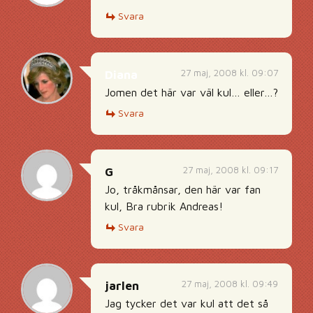
Svara
27 maj, 2008 kl. 09:07
Diana
Jomen det här var väl kul… eller…?
Svara
27 maj, 2008 kl. 09:17
G
Jo, tråkmånsar, den här var fan
kul, Bra rubrik Andreas!
Svara
27 maj, 2008 kl. 09:49
jarlen
Jag tycker det var kul att det så