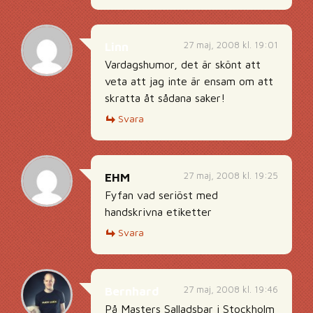
27 maj, 2008 kl. 19:01
Linn
Vardagshumor, det är skönt att
veta att jag inte är ensam om att
skratta åt sådana saker!
Svara
27 maj, 2008 kl. 19:25
EHM
Fyfan vad seriöst med
handskrivna etiketter
Svara
27 maj, 2008 kl. 19:46
Bernhard
På Masters Salladsbar i Stockholm