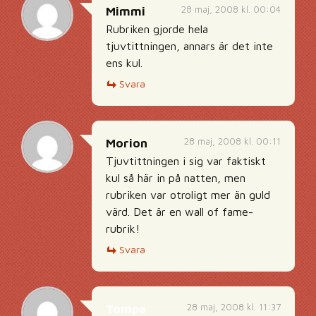
28 maj, 2008 kl. 00:04
Mimmi
Rubriken gjorde hela
tjuvtittningen, annars är det inte
ens kul.
Svara
28 maj, 2008 kl. 00:11
Morion
Tjuvtittningen i sig var faktiskt
kul så här in på natten, men
rubriken var otroligt mer än guld
värd. Det är en wall of fame-
rubrik!
Svara
28 maj, 2008 kl. 11:37
Tompa