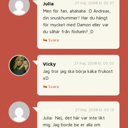
27 maj, 2008 kl. 02:37
Julia
Men för fan, ahahaha :D Andreas,
din snuskhummer! Har du hängt
för mycket med Damon eller var
du såhär från födseln? ;D
Svara
27 maj, 2008 kl. 03:03
Vicky
Jag tror jag ska börja käka frukost
xD
Svara
27 maj, 2008 kl. 03:13
Andreas
Julia: Nej, det här var inte likt
mig. Jag borde be er alla om