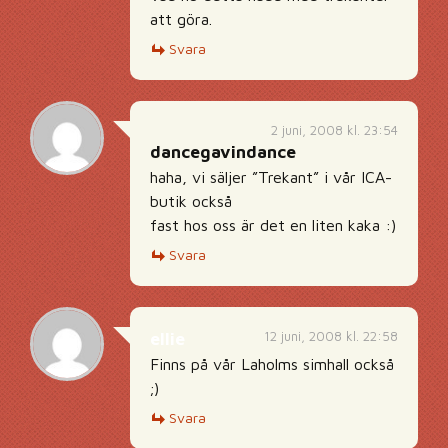
att göra.
Svara
2 juni, 2008 kl. 23:54
dancegavindance
haha, vi säljer ”Trekant” i vår ICA-
butik också
fast hos oss är det en liten kaka :)
Svara
12 juni, 2008 kl. 22:58
ellie
Finns på vår Laholms simhall också
;)
Svara