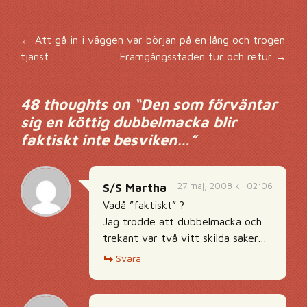
Inläggsnavigering
←
Att gå in i väggen var början på en lång och trogen
tjänst
Framgångsstaden tur och retur
→
48 thoughts on “
Den som förväntar
sig en köttig dubbelmacka blir
faktiskt inte besviken…
”
27 maj, 2008 kl. 02:06
S/S Martha
Vadå ”faktiskt” ?
Jag trodde att dubbelmacka och
trekant var två vitt skilda saker…
Svara