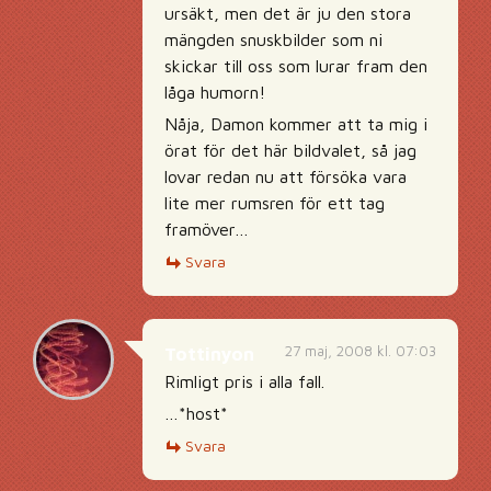
ursäkt, men det är ju den stora
mängden snuskbilder som ni
skickar till oss som lurar fram den
låga humorn!
Nåja, Damon kommer att ta mig i
örat för det här bildvalet, så jag
lovar redan nu att försöka vara
lite mer rumsren för ett tag
framöver…
Svara
27 maj, 2008 kl. 07:03
Tottinyon
Rimligt pris i alla fall.
…*host*
Svara