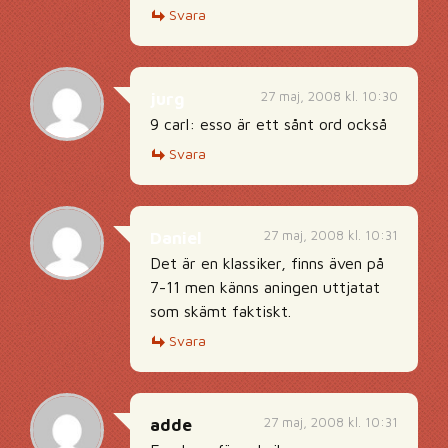
Svara
27 maj, 2008 kl. 10:30
jurg
9 carl: esso är ett sånt ord också
Svara
27 maj, 2008 kl. 10:31
Daniel
Det är en klassiker, finns även på
7-11 men känns aningen uttjatat
som skämt faktiskt.
Svara
27 maj, 2008 kl. 10:31
adde