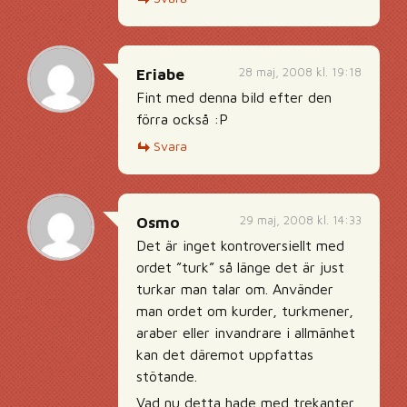
28 maj, 2008 kl. 19:18
Eriabe
Fint med denna bild efter den
förra också :P
Svara
29 maj, 2008 kl. 14:33
Osmo
Det är inget kontroversiellt med
ordet ”turk” så länge det är just
turkar man talar om. Använder
man ordet om kurder, turkmener,
araber eller invandrare i allmänhet
kan det däremot uppfattas
stötande.
Vad nu detta hade med trekanter