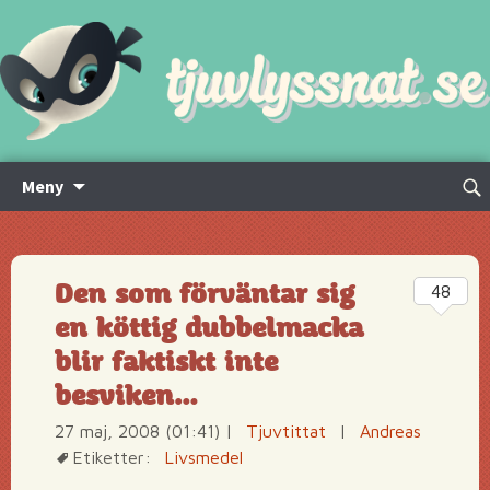
Hoppa
Sök
Meny
till
efte
innehåll
Den som förväntar sig
48
en köttig dubbelmacka
blir faktiskt inte
besviken…
27 maj, 2008 (01:41)
|
Tjuvtittat
|
Andreas
Etiketter:
Livsmedel