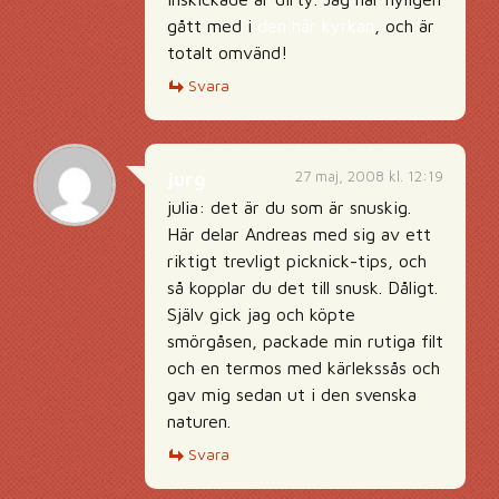
gått med i
den här kyrkan
, och är
totalt omvänd!
Svara
27 maj, 2008 kl. 12:19
jurg
julia: det är du som är snuskig.
Här delar Andreas med sig av ett
riktigt trevligt picknick-tips, och
så kopplar du det till snusk. Dåligt.
Själv gick jag och köpte
smörgåsen, packade min rutiga filt
och en termos med kärlekssås och
gav mig sedan ut i den svenska
naturen.
Svara