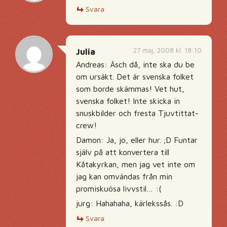
Svara
27 maj, 2008 kl. 18:10
Julia
Andreas: Äsch då, inte ska du be
om ursäkt. Det är svenska folket
som borde skämmas! Vet hut,
svenska folket! Inte skicka in
snuskbilder och fresta Tjuvtittat-
crew!
Damon: Ja, jo, eller hur. ;D Funtar
själv på att konvertera till
Kåtakyrkan, men jag vet inte om
jag kan omvändas från min
promiskuösa livvstil… :(
jurg: Hahahaha, kärlekssås. :D
Svara