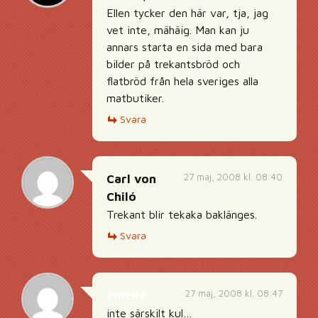
Ellen tycker den här var, tja, jag
vet inte, mähäig. Man kan ju
annars starta en sida med bara
bilder på trekantsbröd och
flatbröd från hela sveriges alla
matbutiker.
Svara
27 maj, 2008 kl. 08:40
Carl von
Chiló
Trekant blir tekaka baklänges.
Svara
27 maj, 2008 kl. 08:47
emelie
inte särskilt kul…