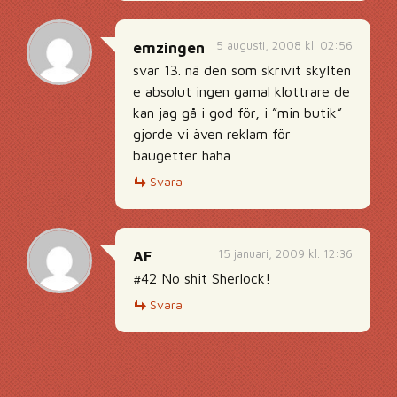
5 augusti, 2008 kl. 02:56
emzingen
svar 13. nä den som skrivit skylten
e absolut ingen gamal klottrare de
kan jag gå i god för, i ”min butik”
gjorde vi även reklam för
baugetter haha
Svara
15 januari, 2009 kl. 12:36
AF
#42 No shit Sherlock!
Svara