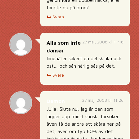
genomföra en dubbelmacka, eller
tänkte du på bröd?
Svara
27 maj, 2008 kl. 11:18
Alla som inte
dansar
Innehåller säkert en del skinka och
ost…..och sån härlig sås på det.
Svara
27 maj, 2008 kl. 11:26
Damon
Julia: Sluta nu, jag är den som
lägger upp minst snusk, försöker
även få de andra att skära ner på
det, även om typ 60% av det
inskickade är dirty. Jag har nyligen