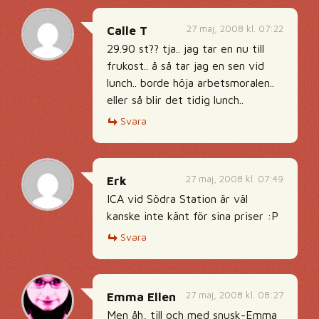
27 maj, 2008 kl. 07:22
Calle T
29.90 st?? tja.. jag tar en nu till
frukost.. å så tar jag en sen vid
lunch.. borde höja arbetsmoralen..
eller så blir det tidig lunch..
Svara
27 maj, 2008 kl. 07:49
Erk
ICA vid Södra Station är väl
kanske inte känt för sina priser :P
Svara
27 maj, 2008 kl. 08:27
Emma Ellen
Men åh, till och med snusk-Emma