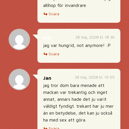
allihop för invandrare
Svara
28 maj, 2008 kl. 18:36
Mel
jag var hungrid, not anymore! :P
Svara
28 maj, 2008 kl. 19:05
Jan
jag tror dom bara menade att
mackan var trekantig och inget
annat, annars hade det ju varit
väldigt fyndigt. trekant har ju mer
än en betydelse, det kan ju också
ha med sex att göra.
Svara