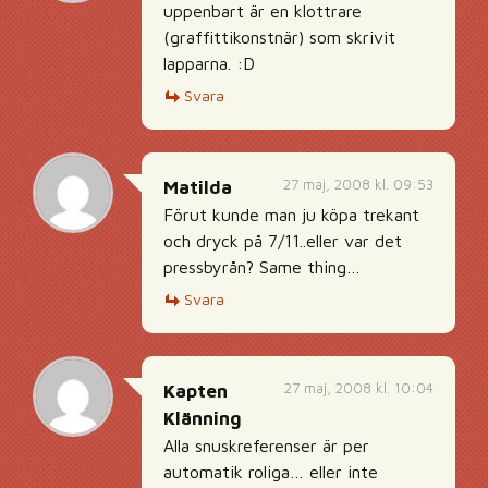
uppenbart är en klottrare
(graffittikonstnär) som skrivit
lapparna. :D
Svara
27 maj, 2008 kl. 09:53
Matilda
Förut kunde man ju köpa trekant
och dryck på 7/11..eller var det
pressbyrån? Same thing…
Svara
27 maj, 2008 kl. 10:04
Kapten
Klänning
Alla snuskreferenser är per
automatik roliga… eller inte