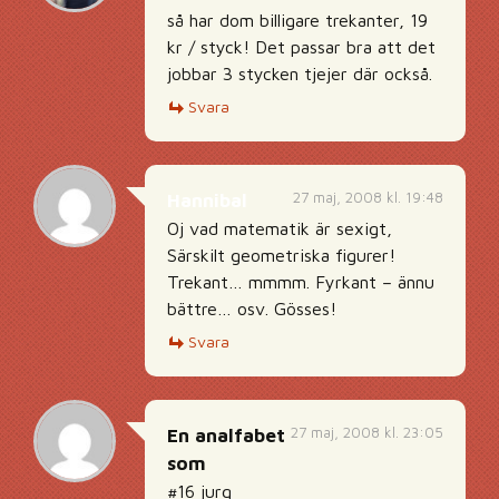
så har dom billigare trekanter, 19
kr / styck! Det passar bra att det
jobbar 3 stycken tjejer där också.
Svara
27 maj, 2008 kl. 19:48
Hannibal
Oj vad matematik är sexigt,
Särskilt geometriska figurer!
Trekant… mmmm. Fyrkant – ännu
bättre… osv. Gösses!
Svara
27 maj, 2008 kl. 23:05
En analfabet
som
#16 jurg