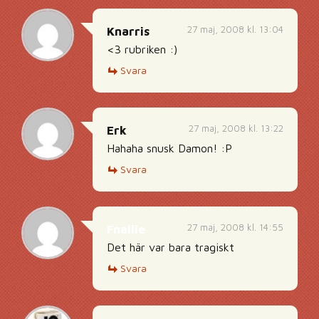
27 maj, 2008 kl. 13:04
Knarris
<3 rubriken :)
Svara
27 maj, 2008 kl. 13:22
Erk
Hahaha snusk Damon! :P
Svara
27 maj, 2008 kl. 14:55
Fnallie
Det här var bara tragiskt
Svara