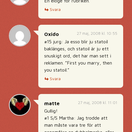
En eloge för rubriken.
Svara
27 maj, 2008 kl. 10:55
Oxido
#15 jurg: Ja esso blir ju statoil
baklänges, och statoil är ju ett
snuskigt ord, det har man sett i
reklamen. ”First you marry, then
you statoil.”
Svara
27 maj, 2008 kl. 11:01
matte
Gullig!
#1 S/S Martha: Jag trodde att
man måste vara tre för att