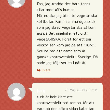
Fan, jag trodde det bara fanns
killar med #3’s humor.
Nä, nu ska jag äta lite vegetariska
köttbullar. Fan, i samma ögonblick
som jag skrev vegetariska så kom
jag på det innehåller ett ord:
vegetARISKA. Först för ett par
veckor sen kom jag på att ”Turk” i
Scrubs har ett namn som är
ganska kontroversiellt i Sverige. Då
hade jag följt serien i nåt år.
Svara
28 maj, 2008 kl. 12:34
jurg
turk är helt klart ett
kontroversiellt ord tompa. för att
vara på den säkra sidan kallar jag