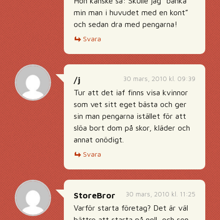
Hon kanske sa: Skulle jag ”banka
min man i huvudet med en kont”
och sedan dra med pengarna!
Svara
30 mars, 2010 kl. 09:39
/j
Tur att det iaf finns visa kvinnor
som vet sitt eget bästa och ger
sin man pengarna istället för att
slöa bort dom på skor, kläder och
annat onödigt.
Svara
30 mars, 2010 kl. 11:25
StoreBror
Varför starta företag? Det är väl
bättre att starta på noll, och sen