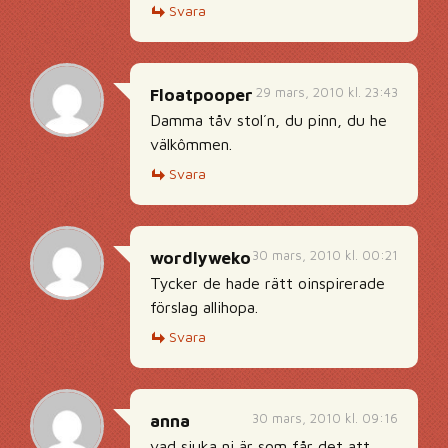
Svara
29 mars, 2010 kl. 23:43
Floatpooper
Damma tåv stol´n, du pinn, du he
välkômmen.
Svara
30 mars, 2010 kl. 00:21
wordlyweko
Tycker de hade rätt oinspirerade
förslag allihopa.
Svara
30 mars, 2010 kl. 09:16
anna
vad sjuka ni är som får det att