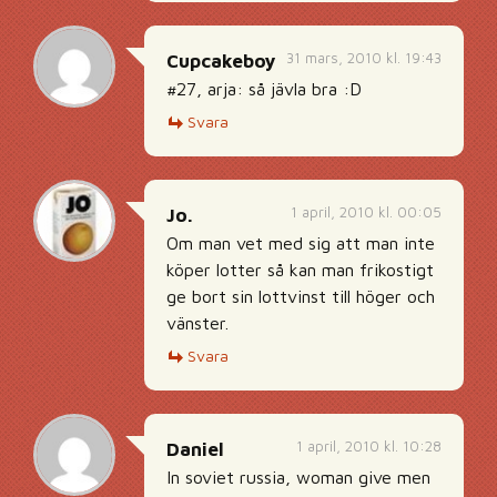
31 mars, 2010 kl. 19:43
Cupcakeboy
#27, arja: så jävla bra :D
Svara
1 april, 2010 kl. 00:05
Jo.
Om man vet med sig att man inte
köper lotter så kan man frikostigt
ge bort sin lottvinst till höger och
vänster.
Svara
1 april, 2010 kl. 10:28
Daniel
In soviet russia, woman give men