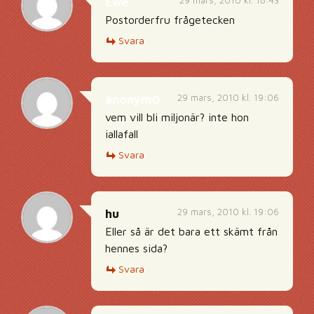
29 mars, 2010 kl. 18:43
Ewe
Postorderfru frågetecken
Svara
29 mars, 2010 kl. 19:06
anonym0
vem vill bli miljonär? inte hon
iallafall
Svara
29 mars, 2010 kl. 19:06
hu
Eller så är det bara ett skämt från
hennes sida?
Svara