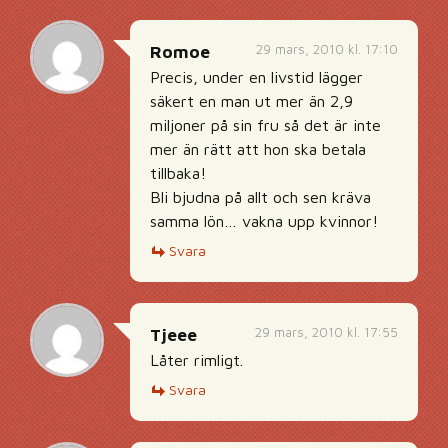
29 mars, 2010 kl. 17:10
Romoe
Precis, under en livstid lägger
säkert en man ut mer än 2,9
miljoner på sin fru så det är inte
mer än rätt att hon ska betala
tillbaka!
Bli bjudna på allt och sen kräva
samma lön… vakna upp kvinnor!
Svara
29 mars, 2010 kl. 17:55
Tjeee
Låter rimligt.
Svara