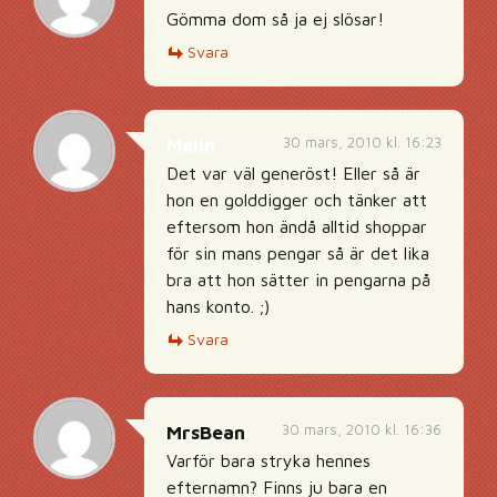
Gömma dom så ja ej slösar!
Svara
30 mars, 2010 kl. 16:23
Malin
Det var väl generöst! Eller så är
hon en golddigger och tänker att
eftersom hon ändå alltid shoppar
för sin mans pengar så är det lika
bra att hon sätter in pengarna på
hans konto. ;)
Svara
30 mars, 2010 kl. 16:36
MrsBean
Varför bara stryka hennes
efternamn? Finns ju bara en