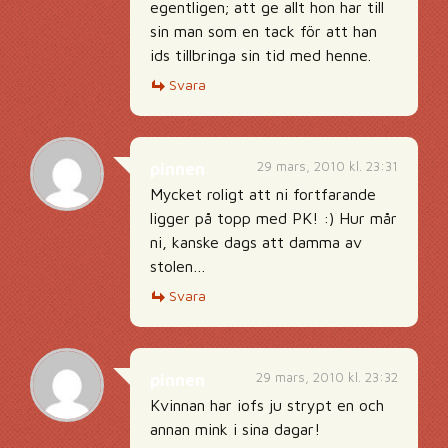
egentligen; att ge allt hon har till
sin man som en tack för att han
ids tillbringa sin tid med henne.
Svara
29 mars, 2010 kl. 23:31
pinnen
Mycket roligt att ni fortfarande
ligger på topp med PK! :) Hur mår
ni, kanske dags att damma av
stolen…
Svara
29 mars, 2010 kl. 23:32
pinnen
Kvinnan har iofs ju strypt en och
annan mink i sina dagar!