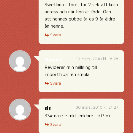
Swetlana i Töre, tar 2 sek att kolla
adress och när hon är född. Och
att hennes gubbe är ca 9 år äldre
än henne.
Svara
30 mars, 2010 kl. 18:28
Hannes
Reviderar min hållning till
importfruar en smula.
Svara
30 mars, 2010 kl. 21:27
sis
33# nä e e mkt enklare….=P =)
Svara