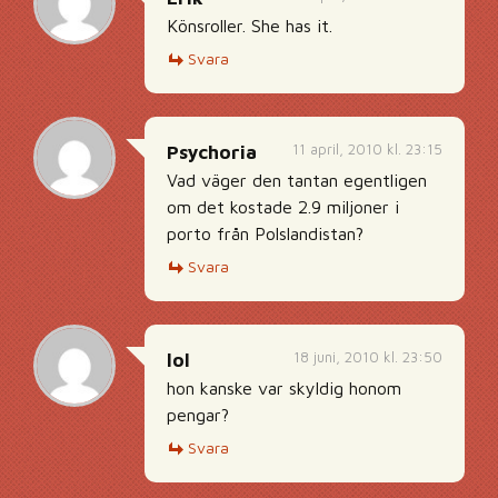
Könsroller. She has it.
Svara
11 april, 2010 kl. 23:15
Psychoria
Vad väger den tantan egentligen
om det kostade 2.9 miljoner i
porto från Polslandistan?
Svara
18 juni, 2010 kl. 23:50
lol
hon kanske var skyldig honom
pengar?
Svara