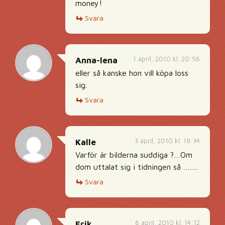
money!
Svara
1 april, 2010 kl. 20:56
Anna-lena
eller så kanske hon vill köpa loss
sig.
Svara
3 april, 2010 kl. 19:34
Kalle
Varför är bilderna suddiga ?…Om
dom uttalat sig i tidningen så …….
Svara
6 april, 2010 kl. 14:12
Erik