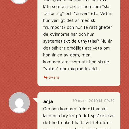
låta som att det är hon som ”ska
ta för sig” och ”driver” etc. Vet ni
hur vanligt det är med sk
fruimport? och hur få rättigheter
de kvinnorna har och hur
systematiskt de utnyttjas? Nu är
det såklart omöjligt att veta om
hon är en av dom, men
kommentarer som att hon skulle
”vakna” gör mig mörkrädd…
Svara
30 mars, 2010 kl. 09:39
arja
Om hon kommer från ett annat
land och bryter på det språket kan
det helt enkelt ha blivit feltolkat!