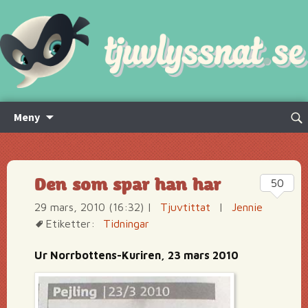
Hoppa
Sök
Meny
till
efte
innehåll
Den som spar han har
50
29 mars, 2010 (16:32)
|
Tjuvtittat
|
Jennie
Etiketter:
Tidningar
Ur Norrbottens-Kuriren, 23 mars 2010