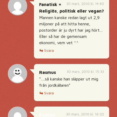
30 mars, 2010 kl. 14:40
Fanatisk =
Religiös, politisk eller vegan?
Mannen kanske redan lagt ut 2,9
miljoner på att hitta henne,
postorder är ju dyrt har jag hört…
Eller så har de gemensam
ekonomi, vem vet ^^
Svara
30 mars, 2010 kl. 15:33
Rasmus
”….så kanske han släpper ut mig
från jordkällaren”
Svara
30 mars, 2010 kl. 16:02
Paulina