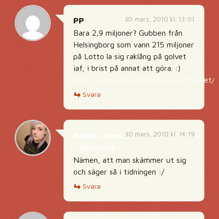
30 mars, 2010 kl. 13:01
PP
Bara 2,9 miljoner? Gubben från
Helsingborg som vann 215 miljoner
på Lotto la sig raklång på golvet
iaf, i brist på annat att göra. :)
http://www.aftonbladet.se/sportbladet/s
Svara
30 mars, 2010 kl. 14:19
Natta Jones
- Mindfuck!
Nämen, att man skämmer ut sig
och säger så i tidningen :/
Svara