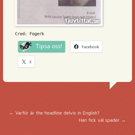
Cred: Fogerk
Tipsa oss!
Facebook
X
Inläggsnavigering
←
Varför är the headline delvis in English?
Han fick väl spader
→