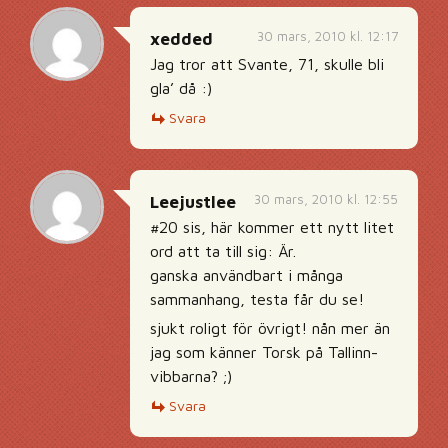
30 mars, 2010 kl. 12:17
xedded
Jag tror att Svante, 71, skulle bli
gla’ då :)
Svara
30 mars, 2010 kl. 12:55
Leejustlee
#20 sis, här kommer ett nytt litet
ord att ta till sig: Är.
ganska användbart i många
sammanhang, testa får du se!
sjukt roligt för övrigt! nån mer än
jag som känner Torsk på Tallinn-
vibbarna? ;)
Svara