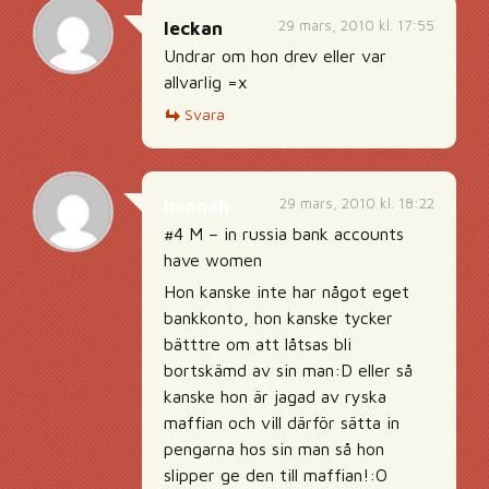
29 mars, 2010 kl. 17:55
leckan
Undrar om hon drev eller var
allvarlig =x
Svara
29 mars, 2010 kl. 18:22
hannah
#4 M – in russia bank accounts
have women
Hon kanske inte har något eget
bankkonto, hon kanske tycker
bätttre om att låtsas bli
bortskämd av sin man:D eller så
kanske hon är jagad av ryska
maffian och vill därför sätta in
pengarna hos sin man så hon
slipper ge den till maffian!:O