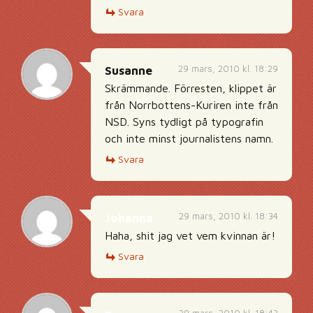
Svara
29 mars, 2010 kl. 18:29
Susanne
Skrämmande. Förresten, klippet är
från Norrbottens-Kuriren inte från
NSD. Syns tydligt på typografin
och inte minst journalistens namn.
Svara
29 mars, 2010 kl. 18:34
Johanna
Haha, shit jag vet vem kvinnan är!
Svara