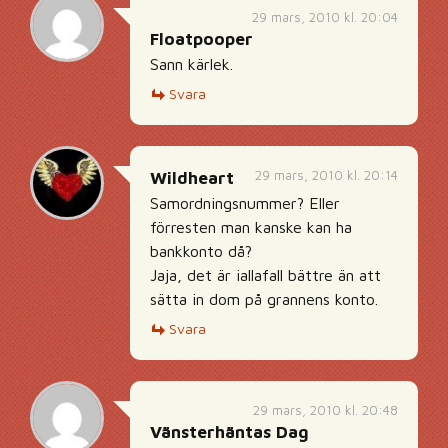
29 mars, 2010 kl. 20:04
Floatpooper
Sann kärlek.
Svara
29 mars, 2010 kl. 20:14
Wildheart
Samordningsnummer? Eller
förresten man kanske kan ha
bankkonto då?
Jaja, det är iallafall bättre än att
sätta in dom på grannens konto.
Svara
29 mars, 2010 kl. 20:48
Vänsterhäntas Dag