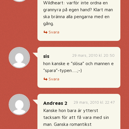
Wildheart: varför inte ordna en
grannyra på egen hand? Klart man
ska bränna alla pengarna med en
gång.
Svara
29 mars, 2010 kl. 20:50
sis
hon kanske e ”slösa” och mannen e
”spara”-typen…..;-)
Svara
29 mars, 2010 kl. 22:47
Andreas 2
Kanske hon bara är ytterst
tacksam för att få vara med sin
man. Ganska romantikst