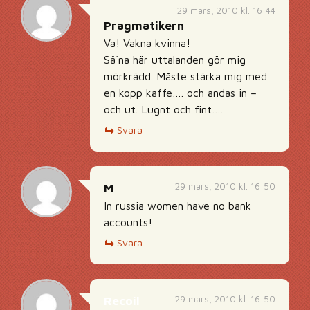
29 mars, 2010 kl. 16:44
Pragmatikern
Va! Vakna kvinna!
Så´na här uttalanden gör mig
mörkrädd. Måste stärka mig med
en kopp kaffe…. och andas in –
och ut. Lugnt och fint….
Svara
29 mars, 2010 kl. 16:50
M
In russia women have no bank
accounts!
Svara
29 mars, 2010 kl. 16:50
Recoil