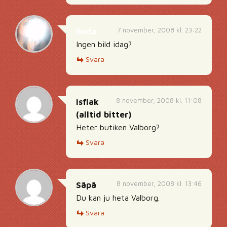
7 november, 2008 kl. 23:22
linda
Ingen bild idag?
Svara
8 november, 2008 kl. 11:08
Isflak
(alltid bitter)
Heter butiken Valborg?
Svara
8 november, 2008 kl. 13:46
Säpä
Du kan ju heta Valborg.
Svara