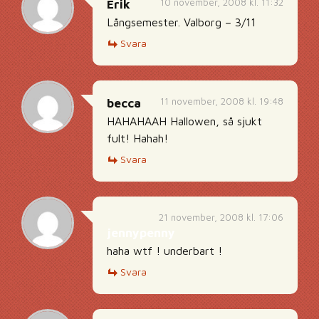
10 november, 2008 kl. 11:32
Erik
Långsemester. Valborg – 3/11
Svara
11 november, 2008 kl. 19:48
becca
HAHAHAAH Hallowen, så sjukt
fult! Hahah!
Svara
21 november, 2008 kl. 17:06
jennypenny
haha wtf ! underbart !
Svara