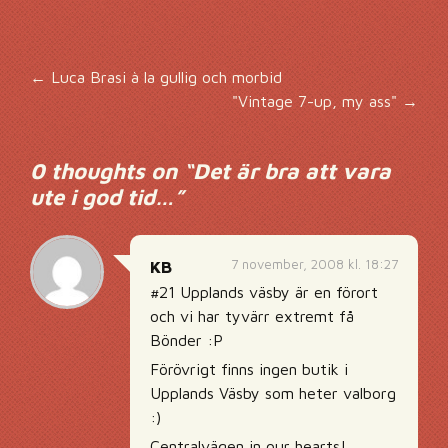
Inläggsnavigering
←
Luca Brasi à la gullig och morbid
"Vintage 7-up, my ass"
→
0 thoughts on “
Det är bra att vara
ute i god tid…
”
7 november, 2008 kl. 18:27
KB
#21 Upplands väsby är en förort
och vi har tyvärr extremt få
Bönder :P
Förövrigt finns ingen butik i
Upplands Väsby som heter valborg
:)
Centralvägen in our hearts!