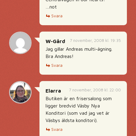
…not
Svara
7 november, 2008 kl. 19:35
W-Gård
Jag gillar Andreas multi-ägning.
Bra Andreas!
Svara
7 november, 2008 kl. 22:00
Elarra
Butiken är en frisersalong som
ligger bredvid Väsby Nya
Konditori (som vad jag vet är
Väsbys äldsta konditori).
Svara