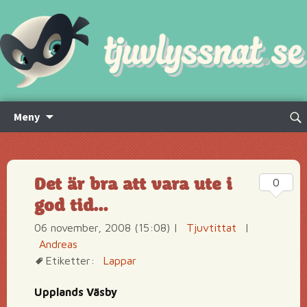
Hoppa
Sök
Meny
till
efte
innehåll
Det är bra att vara ute i
0
god tid…
06 november, 2008 (15:08)
|
Tjuvtittat
|
Andreas
Etiketter:
Lappar
Upplands Väsby