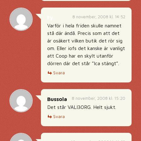
8 november, 2008 kl. 14:52
Fy
Varför i hela friden skulle namnet
stå där ändå. Precis som att det
är osäkert vilken butik det rör sig
om. Eller iofs det kanske är vanligt
att Coop har en skylt utanför
dörren där det står ”Ica stängt”.
Svara
8 november, 2008 kl. 15:20
Bussola
Det står VALI3ORG. Helt sjukt.
Svara