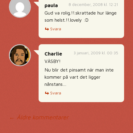
8 december, 2008 kl. 12:21
paula
Gud va rolig.!!.skrattade hur länge
som helst.!!.lovely :D
Svara
3 januari, 2009 kl. 00:35
Charlie
VÄSBY!
Nu blir det pinsamt när man inte
kommer på vart det ligger
nånstans…
Svara
Kommentarsnavig
← Äldre kommentarer