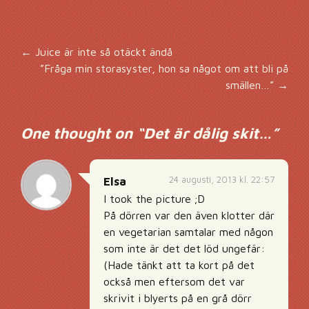
Inläggsnavigering
←
Juice är inte så otäckt ändå
”Fråga min storasyster, hon sa något om att bli på
smällen…”
→
One thought on “
Det är dålig skit…
”
24 augusti, 2013 kl. 22:57
Elsa
I took the picture ;D
På dörren var den även klotter där
en vegetarian samtalar med någon
som inte är det det löd ungefär:
(Hade tänkt att ta kort på det
också men eftersom det var
skrivit i blyerts på en grå dörr