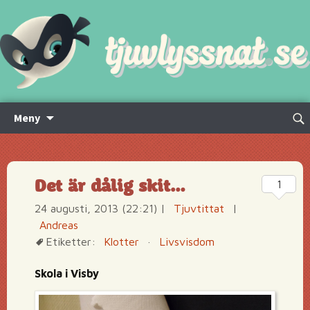
Hoppa
Sök
Meny
till
efte
innehåll
Det är dålig skit…
1
24 augusti, 2013 (22:21)
|
Tjuvtittat
|
Andreas
Etiketter:
Klotter
·
Livsvisdom
Skola i Visby