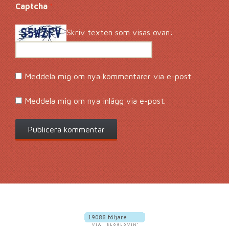
Captcha
*
Skriv texten som visas ovan:
Meddela mig om nya kommentarer via e-post.
Meddela mig om nya inlägg via e-post.