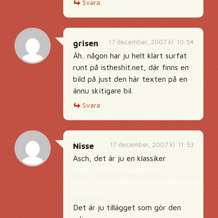
Svara
17 december, 2007 kl. 10:54
grisen
Äh.. någon har ju helt klart surfat
runt på istheshit.net, där finns en
bild på just den här texten på en
ännu skitigare bil.
Svara
17 december, 2007 kl. 11:53
Nisse
Asch, det är ju en klassiker
http://dirty.istheshit.net/
http://www.gatukonst.se/index.php?
id=5689
Det är ju tillägget som gör den