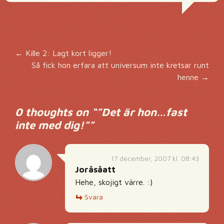
Inläggsnavigering
←
Kille 2: Lagt kort ligger!
Så fick hon erfara att universum inte kretsar runt
henne
→
0 thoughts on “
”Det är hon…fast
inte med dig!”
”
17 december, 2007 kl. 08:43
Joråsåatt
Hehe, skojigt värre. :)
Svara