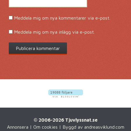
Meddela mig om nya kommentarer via e-post.
Meddela mig om nya inlägg via e-post.
© 2006-2026 Tjuvlyssnat.se
Annonsera
|
Om cookies
| Byggd av
andreasviklund.com