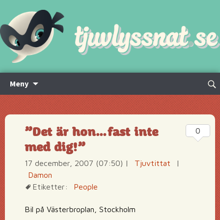
Hoppa
Sök
Meny
till
efte
innehåll
”Det är hon…fast inte
0
med dig!”
17 december, 2007 (07:50)
|
Tjuvtittat
|
Damon
Etiketter:
People
Bil på Västerbroplan, Stockholm