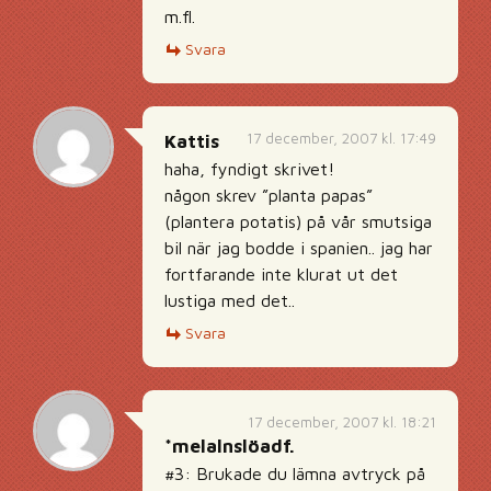
m.fl.
Svara
17 december, 2007 kl. 17:49
Kattis
haha, fyndigt skrivet!
någon skrev ”planta papas”
(plantera potatis) på vår smutsiga
bil när jag bodde i spanien.. jag har
fortfarande inte klurat ut det
lustiga med det..
Svara
17 december, 2007 kl. 18:21
*melalnslöadf.
#3: Brukade du lämna avtryck på