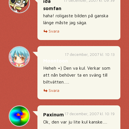
17 december, 2007 kl. 09:39
ida
somfan
haha! roligaste bilden på ganska
länge måste jag säga.
Svara
17 december, 2007 kl. 10:13
Moontoon
Heheh =) Den va kul. Verkar som
att nån behöver ta en sväng till
biltvätten…..
Svara
17 december, 2007 kl. 10:19
Paxinum
Ok, den var ju lite kul kanske….