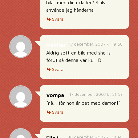
bilar med dina kläder? Själv
använde jag händerna.
Svara
17 december, 2007 kl. 19:58
Mattias
Aldrig sett en bild med she is
förut så denna var kul :D
Svara
17 december, 2007 kl. 21:53
Vompa
”nä… för hon är det med damon!”
Svara
18 december, 2007 kl. 18:40