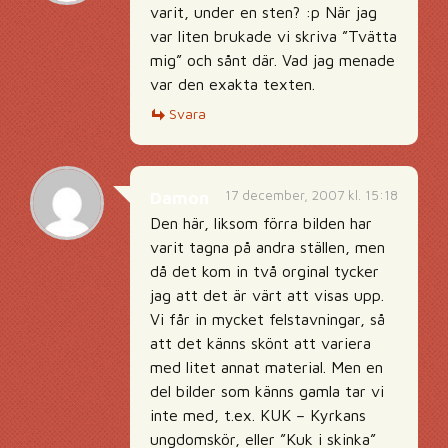
varit, under en sten? :p När jag
var liten brukade vi skriva ”Tvätta
mig” och sånt där. Vad jag menade
var den exakta texten.
Svara
17 december, 2007 kl. 15:18
Damon
Den här, liksom förra bilden har
varit tagna på andra ställen, men
då det kom in två orginal tycker
jag att det är värt att visas upp.
Vi får in mycket felstavningar, så
att det känns skönt att variera
med litet annat material. Men en
del bilder som känns gamla tar vi
inte med, t.ex. KUK – Kyrkans
ungdomskör, eller ”Kuk i skinka”