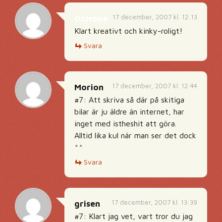
17 december, 2007 kl. 12:13
Ozjeppe
Klart kreativt och kinky-roligt!
Svara
17 december, 2007 kl. 12:44
Morion
#7: Att skriva så där på skitiga
bilar är ju äldre än internet, har
inget med istheshit att göra.
Alltid lika kul när man ser det dock
^^
Svara
17 december, 2007 kl. 13:39
grisen
#7: Klart jag vet, vart tror du jag