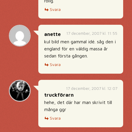
rolig.
Svara
17 december, 2007 kl. 11:55
anette
kul bild men gammal idé. såg den i
england för en väldig massa år
sedan första gången.
Svara
17 december, 2007 kl. 12:07
truckförarn
hehe, det där har man skrivit till
många ggr
Svara