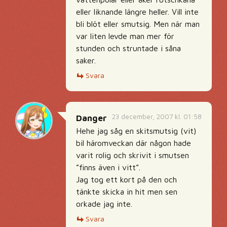
eller liknande längre heller. Vill inte
bli blöt eller smutsig. Men när man
var liten levde man mer för
stunden och struntade i såna
saker.
Svara
23 december, 2007 kl. 01:58
Danger
Hehe jag såg en skitsmutsig (vit)
bil häromveckan där någon hade
varit rolig och skrivit i smutsen
”finns även i vitt”.
Jag tog ett kort på den och
tänkte skicka in hit men sen
orkade jag inte.
Svara