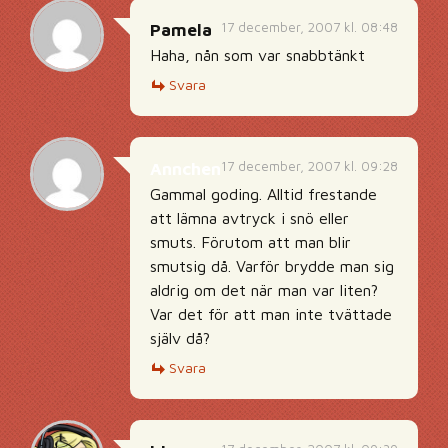
17 december, 2007 kl. 08:48
Pamela
Haha, nån som var snabbtänkt
Svara
17 december, 2007 kl. 09:28
Annchen
Gammal goding. Alltid frestande
att lämna avtryck i snö eller
smuts. Förutom att man blir
smutsig då. Varför brydde man sig
aldrig om det när man var liten?
Var det för att man inte tvättade
själv då?
Svara