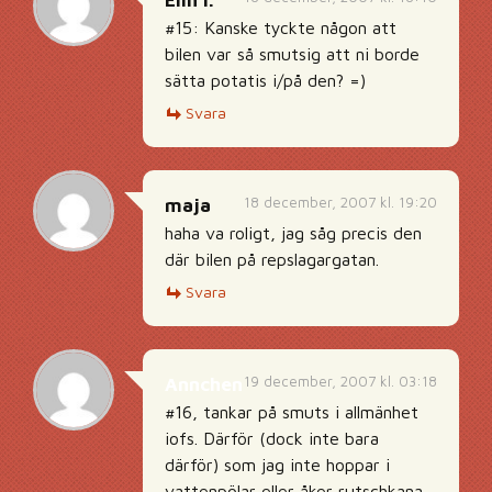
Elin I.
#15: Kanske tyckte någon att
bilen var så smutsig att ni borde
sätta potatis i/på den? =)
Svara
18 december, 2007 kl. 19:20
maja
haha va roligt, jag såg precis den
där bilen på repslagargatan.
Svara
19 december, 2007 kl. 03:18
Annchen
#16, tankar på smuts i allmänhet
iofs. Därför (dock inte bara
därför) som jag inte hoppar i
vattenpölar eller åker rutschkana