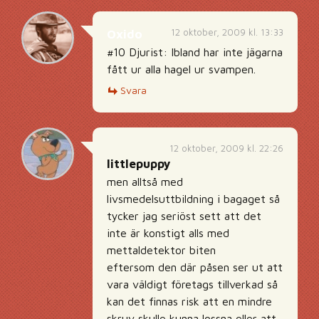
12 oktober, 2009 kl. 13:33
Oxido
#10 Djurist: Ibland har inte jägarna
fått ur alla hagel ur svampen.
Svara
12 oktober, 2009 kl. 22:26
littlepuppy
men alltså med
livsmedelsuttbildning i bagaget så
tycker jag seriöst sett att det
inte är konstigt alls med
mettaldetektor biten
eftersom den där påsen ser ut att
vara väldigt företags tillverkad så
kan det finnas risk att en mindre
skruv skulle kunna lossna eller att