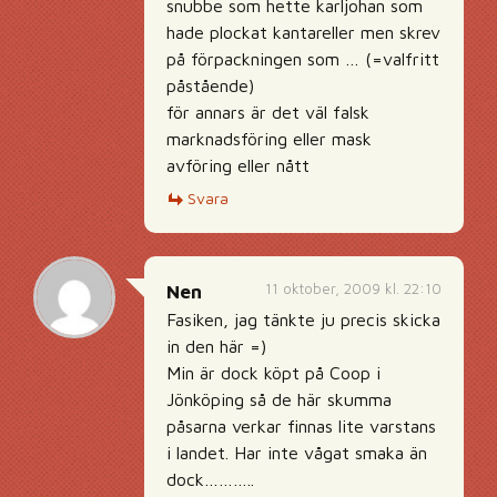
snubbe som hette karljohan som
hade plockat kantareller men skrev
på förpackningen som … (=valfritt
påstående)
för annars är det väl falsk
marknadsföring eller mask
avföring eller nått
Svara
11 oktober, 2009 kl. 22:10
Nen
Fasiken, jag tänkte ju precis skicka
in den här =)
Min är dock köpt på Coop i
Jönköping så de här skumma
påsarna verkar finnas lite varstans
i landet. Har inte vågat smaka än
dock………..