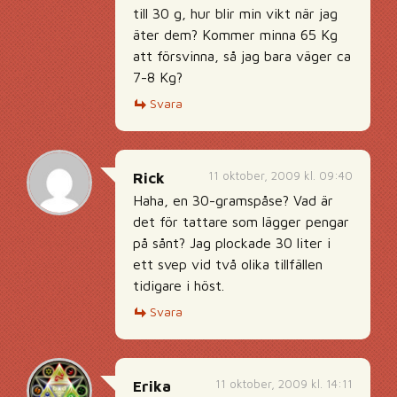
till 30 g, hur blir min vikt när jag
äter dem? Kommer minna 65 Kg
att försvinna, så jag bara väger ca
7-8 Kg?
Svara
11 oktober, 2009 kl. 09:40
Rick
Haha, en 30-gramspåse? Vad är
det för tattare som lägger pengar
på sånt? Jag plockade 30 liter i
ett svep vid två olika tillfällen
tidigare i höst.
Svara
11 oktober, 2009 kl. 14:11
Erika