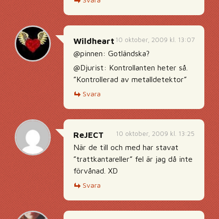
10 oktober, 2009 kl. 13:07
Wildheart
@pinnen: Gotländska?
@Djurist: Kontrollanten heter så.
”Kontrollerad av metalldetektor”
Svara
10 oktober, 2009 kl. 13:25
ReJECT
När de till och med har stavat
”trattkantareller” fel är jag då inte
förvånad. XD
Svara