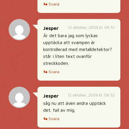
Svara
12 oktober, 2009 kl. 09:51
Jesper
Är det bara jag som lyckas
upptäcka att svampen är
kontrollerad med metalldetektor?
står i liten text ovanför
streckkoden.
Svara
12 oktober, 2009 kl. 09:52
Jesper
såg nu att även andra upptäck
det. fail av mig.
Svara