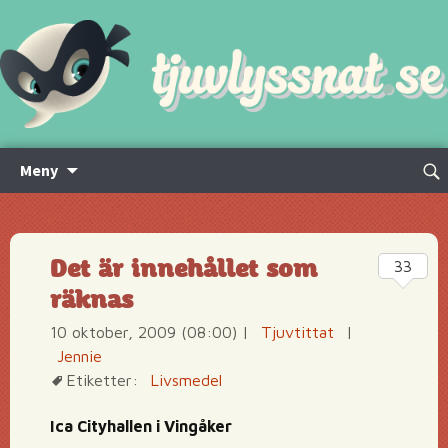
Hoppa
Sök
Meny
till
efte
innehåll
Det är innehållet som
33
räknas
10 oktober, 2009 (08:00)
|
Tjuvtittat
|
Jennie
Etiketter:
Livsmedel
Ica Cityhallen i Vingåker