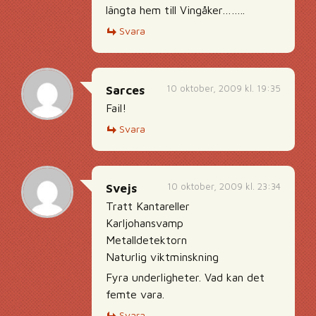
längta hem till Vingåker……..
Svara
10 oktober, 2009 kl. 19:35
Sarces
Fail!
Svara
10 oktober, 2009 kl. 23:34
Svejs
Tratt Kantareller
Karljohansvamp
Metalldetektorn
Naturlig viktminskning
Fyra underligheter. Vad kan det
femte vara.
Svara