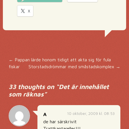
X
Inläggsnavigering
←
Pappan lärde honom tidigt att akta sig för fula
fiskar
Storstadsdrömmar med småstadskomplex
→
33 thoughts on “
Det är innehållet
som räknas
”
10 oktober, 2009 kl. 08:53
A
de har särskrivit
Trattkantareller!!!