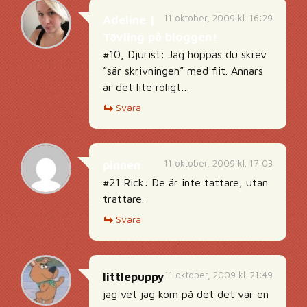
11 oktober, 2009 kl. 16:29
Adeline |
Tävling på bloggen!
#10, Djurist: Jag hoppas du skrev
”sär skrivningen” med flit. Annars
är det lite roligt…
Svara
11 oktober, 2009 kl. 17:03
pinnen
#21 Rick: De är inte tattare, utan
trattare.
Svara
11 oktober, 2009 kl. 21:49
littlepuppy
jag vet jag kom på det det var en