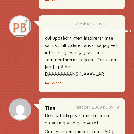
11 oktober, 2009 kl. 01:01
http://pappabloggen2.wordpress.
kul upptäckt men inspirerar inte
så mkt till vidare tankar så jag vet
inte riktigt vad jag skall in i
kommentarerna o göra. JO nu kom
jag ju på det
DAAAAAAAANSKJÄÄÄVLAR!
Svara
11 oktober, 2009 kl. 09:19
Tina
Den naturliga viktminskningen
oroar mig väldigt mycket.
Om svampen minskat från 250 g