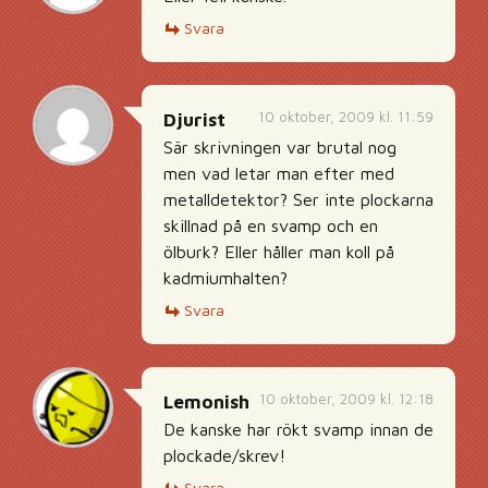
Svara
10 oktober, 2009 kl. 11:59
Djurist
Sär skrivningen var brutal nog
men vad letar man efter med
metalldetektor? Ser inte plockarna
skillnad på en svamp och en
ölburk? Eller håller man koll på
kadmiumhalten?
Svara
10 oktober, 2009 kl. 12:18
Lemonish
De kanske har rökt svamp innan de
plockade/skrev!
Svara