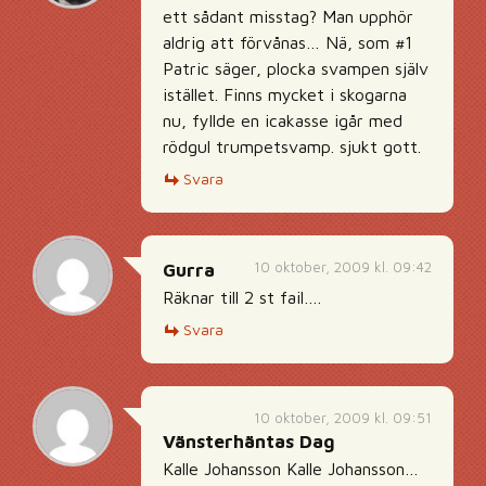
ett sådant misstag? Man upphör
aldrig att förvånas… Nä, som #1
Patric säger, plocka svampen själv
istället. Finns mycket i skogarna
nu, fyllde en icakasse igår med
rödgul trumpetsvamp. sjukt gott.
Svara
10 oktober, 2009 kl. 09:42
Gurra
Räknar till 2 st fail….
Svara
10 oktober, 2009 kl. 09:51
Vänsterhäntas Dag
Kalle Johansson Kalle Johansson…