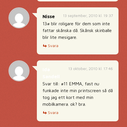
13 september, 2010 kl. 19:37
Nisse
13# blir roligare för dem som inte
fattar skånska då. Skånsk skinballe
blir lite mesigare.
Svara
13 oktober, 2010 kl. 17:46
Ida
Sandell
Svar till: #11 EMMA, fast nu
funkade inte min printscreen så då
tog jag ett kort med min
mobilkamera. ok? bra.
Svara