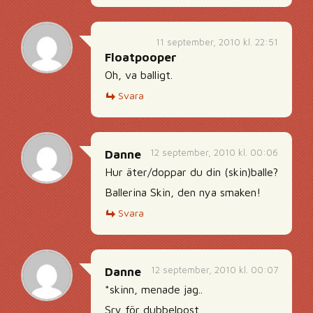
11 september, 2010 kl. 22:51
Floatpooper
Oh, va balligt.
Svara
12 september, 2010 kl. 00:06
Danne
Hur äter/doppar du din (skin)balle?
Ballerina Skin, den nya smaken!
Svara
12 september, 2010 kl. 00:07
Danne
*skinn, menade jag..
Sry för dubbelpost