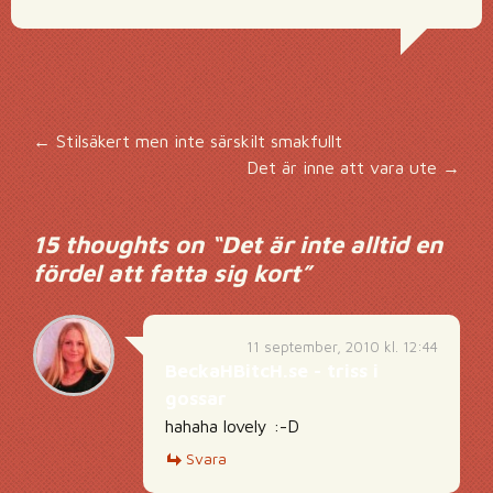
Inläggsnavigering
←
Stilsäkert men inte särskilt smakfullt
Det är inne att vara ute
→
15 thoughts on “
Det är inte alltid en
fördel att fatta sig kort
”
11 september, 2010 kl. 12:44
BeckaHBitcH.se - triss i
gossar
hahaha lovely :-D
Svara