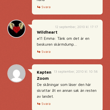
Svara
12 september, 2010 kl. 17:17
Wildheart
#11 Emma: Tänk om det är en
beskuren skärmdump…
Svara
13 september, 2010 kl. 10:56
Kapten
Zoom
De skåningar som läser den här
skrattar åt en annan sak än resten
av landet.
Svara