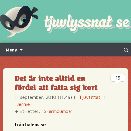
Hoppa
Sök
Meny
till
efte
innehåll
Det är inte alltid en
15
fördel att fatta sig kort
11 september, 2010 (11:49)
|
Tjuvtittat
|
Jennie
Etiketter:
Skärmdumpar
från halens.se