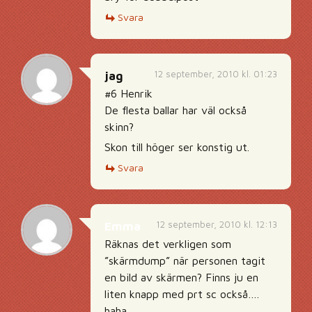
Svara
12 september, 2010 kl. 01:23
jag
#6 Henrik
De flesta ballar har väl också
skinn?
Skon till höger ser konstig ut.
Svara
12 september, 2010 kl. 12:13
Emma
Räknas det verkligen som
”skärmdump” när personen tagit
en bild av skärmen? Finns ju en
liten knapp med prt sc också….
haha