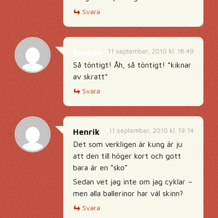
Svara
11 september, 2010 kl. 18:49
hannah
Så töntigt! Åh, så töntigt! *kiknar
av skratt*
Svara
11 september, 2010 kl. 19:14
Henrik
Det som verkligen är kung är ju
att den till höger kort och gott
bara är en ”sko”
Sedan vet jag inte om jag cyklar –
men alla ballerinor har väl skinn?
Svara