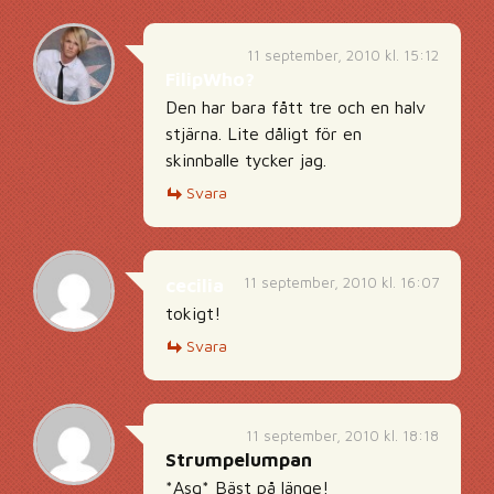
11 september, 2010 kl. 15:12
FilipWho?
Den har bara fått tre och en halv
stjärna. Lite dåligt för en
skinnballe tycker jag.
Svara
11 september, 2010 kl. 16:07
cecilia
tokigt!
Svara
11 september, 2010 kl. 18:18
Strumpelumpan
*Asg* Bäst på länge!