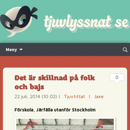
Hoppa
Sök
Meny
till
efte
innehåll
Det är skillnad på folk
0
och bajs
22 juli, 2014 (10:02)
|
Tjuvtittat
|
Jaxe
Förskola, Järfälla utanför Stockholm