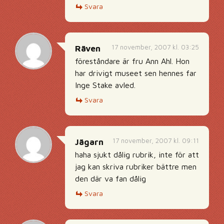
Svara
17 november, 2007 kl. 03:25
Räven
föreståndare är fru Ann Ahl. Hon
har drivigt museet sen hennes far
Inge Stake avled.
Svara
17 november, 2007 kl. 09:11
Jägarn
haha sjukt dålig rubrik, inte för att
jag kan skriva rubriker bättre men
den där va fan dålig
Svara