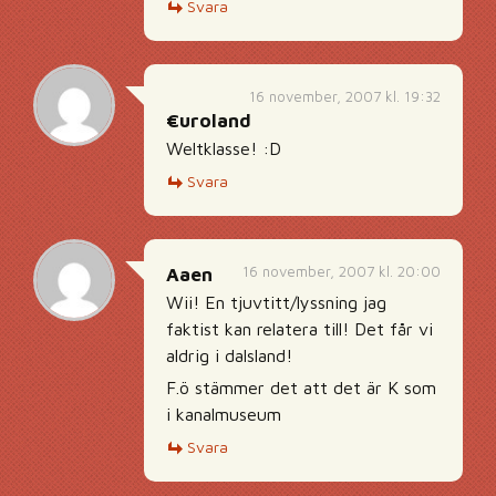
Svara
16 november, 2007 kl. 19:32
€uroland
Weltklasse! :D
Svara
16 november, 2007 kl. 20:00
Aaen
Wii! En tjuvtitt/lyssning jag
faktist kan relatera till! Det får vi
aldrig i dalsland!
F.ö stämmer det att det är K som
i kanalmuseum
Svara