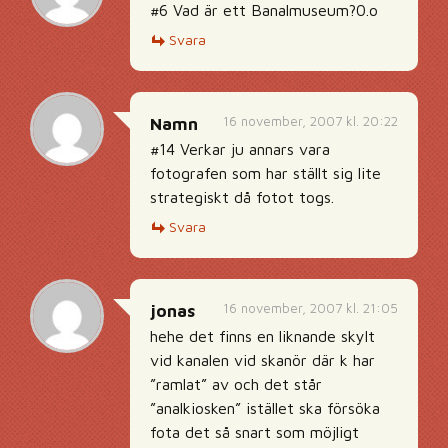
#6 Vad är ett Banalmuseum?0.o
Svara
16 november, 2007 kl. 20:22
Namn
#14 Verkar ju annars vara
fotografen som har ställt sig lite
strategiskt då fotot togs.
Svara
16 november, 2007 kl. 21:05
jonas
hehe det finns en liknande skylt
vid kanalen vid skanör där k har
”ramlat” av och det står
”analkiosken” istället ska försöka
fota det så snart som möjligt