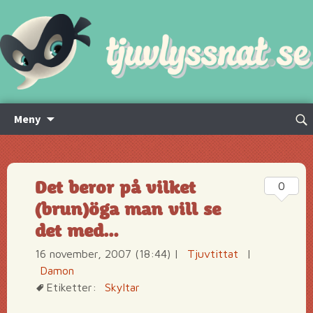
Hoppa
Sök
Meny
till
efte
innehåll
Det beror på vilket
0
(brun)öga man vill se
det med…
16 november, 2007 (18:44)
|
Tjuvtittat
|
Damon
Etiketter:
Skyltar