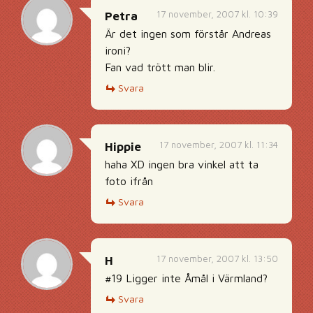
17 november, 2007 kl. 10:39
Petra
Är det ingen som förstår Andreas
ironi?
Fan vad trött man blir.
Svara
17 november, 2007 kl. 11:34
Hippie
haha XD ingen bra vinkel att ta
foto ifrån
Svara
17 november, 2007 kl. 13:50
H
#19 Ligger inte Åmål i Värmland?
Svara