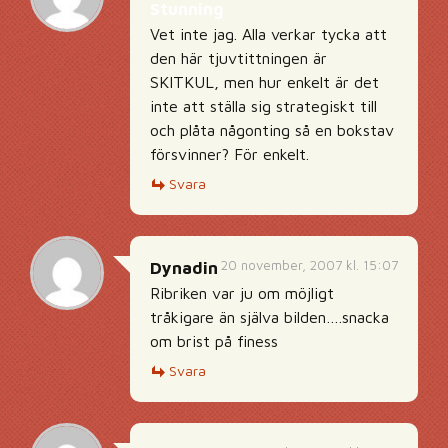
Stunning
Vet inte jag. Alla verkar tycka att
den här tjuvtittningen är
SKITKUL, men hur enkelt är det
inte att ställa sig strategiskt till
och plåta någonting så en bokstav
försvinner? För enkelt.
Svara
20 november, 2007 kl. 15:07
Dynadin
Ribriken var ju om möjligt
tråkigare än själva bilden….snacka
om brist på finess
Svara