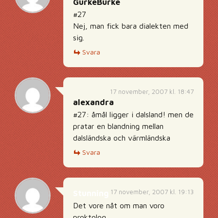
GurkeBurke
#27
Nej, man fick bara dialekten med
sig.
Svara
17 november, 2007 kl. 18:47
alexandra
#27: åmål ligger i dalsland! men de
pratar en blandning mellan
dalsländska och värmländska
Svara
17 november, 2007 kl. 19:13
Stunning
Det vore nåt om man voro
proktolog.