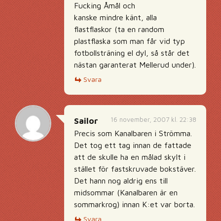
Fucking Åmål och
kanske mindre känt, alla
flastflaskor (ta en random
plastflaska som man får vid typ
fotbollsträning el dyl, så står det
nästan garanterat Mellerud under).
Svara
16 november, 2007 kl. 22:38
Sailor
Precis som Kanalbaren i Strömma.
Det tog ett tag innan de fattade
att de skulle ha en målad skylt i
stället för fastskruvade bokstäver.
Det hann nog aldrig ens till
midsommar (Kanalbaren är en
sommarkrog) innan K:et var borta.
Svara