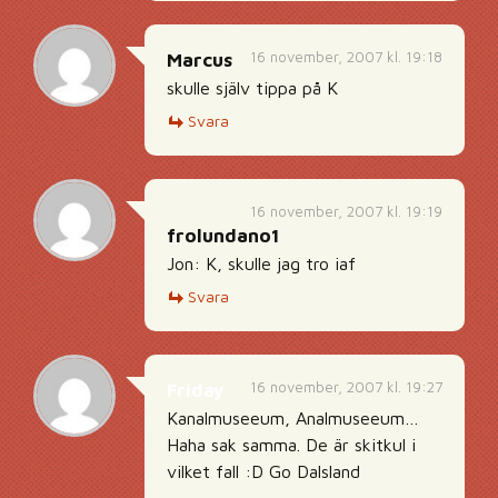
16 november, 2007 kl. 19:18
Marcus
skulle själv tippa på K
Svara
16 november, 2007 kl. 19:19
frolundano1
Jon: K, skulle jag tro iaf
Svara
16 november, 2007 kl. 19:27
Friday
Kanalmuseeum, Analmuseeum…
Haha sak samma. De är skitkul i
vilket fall :D Go Dalsland