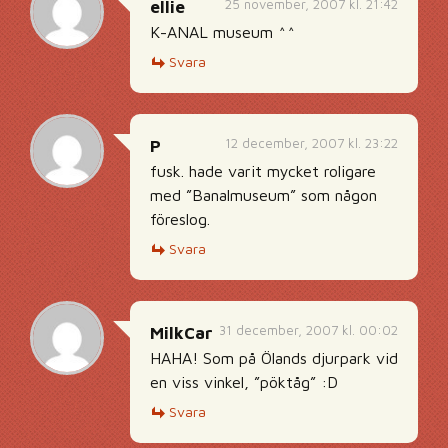
25 november, 2007 kl. 21:42
ellie
K-ANAL museum ^^
Svara
12 december, 2007 kl. 23:22
P
fusk. hade varit mycket roligare
med ”Banalmuseum” som någon
föreslog.
Svara
31 december, 2007 kl. 00:02
MilkCar
HAHA! Som på Ölands djurpark vid
en viss vinkel, ”pöktåg” :D
Svara