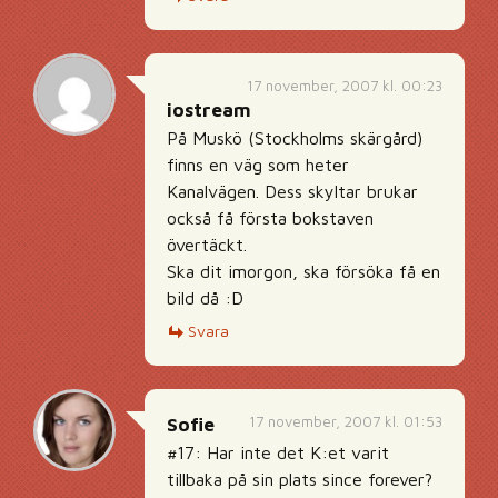
17 november, 2007 kl. 00:23
iostream
På Muskö (Stockholms skärgård)
finns en väg som heter
Kanalvägen. Dess skyltar brukar
också få första bokstaven
övertäckt.
Ska dit imorgon, ska försöka få en
bild då :D
Svara
17 november, 2007 kl. 01:53
Sofie
#17: Har inte det K:et varit
tillbaka på sin plats since forever?