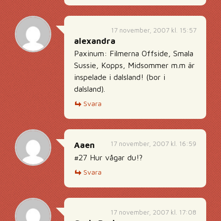
17 november, 2007 kl. 15:57
alexandra
Paxinum: Filmerna Offside, Smala
Sussie, Kopps, Midsommer m.m är
inspelade i dalsland! (bor i
dalsland).
Svara
17 november, 2007 kl. 16:59
Aaen
#27 Hur vågar du!?
Svara
17 november, 2007 kl. 17:08