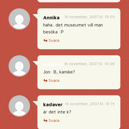
16 november, 2007 kl. 19:03
Annika
haha.. det museumet vill man
besöka :P
Svara
16 november, 2007 kl. 19:09
Andreas
Jon: B, kanske?
Svara
16 november, 2007 kl. 19:15
kadaver
är det inte k?
Svara