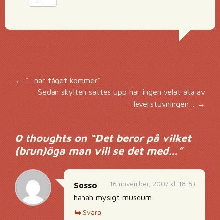
Inläggsnavigering
←
”…när tåget kommer”
Sedan skylten sattes upp har ingen velat äta av
leverstuvningen…
→
0 thoughts on “
Det beror på vilket
(brun)öga man vill se det med…
”
16 november, 2007 kl. 18:53
Sosso
hahah mysigt museum
Svara