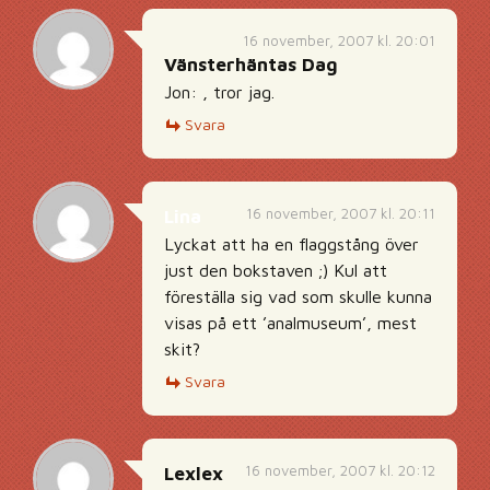
16 november, 2007 kl. 20:01
Vänsterhäntas Dag
Jon: , tror jag.
Svara
16 november, 2007 kl. 20:11
Lina
Lyckat att ha en flaggstång över
just den bokstaven ;) Kul att
föreställa sig vad som skulle kunna
visas på ett ’analmuseum’, mest
skit?
Svara
16 november, 2007 kl. 20:12
Lexlex