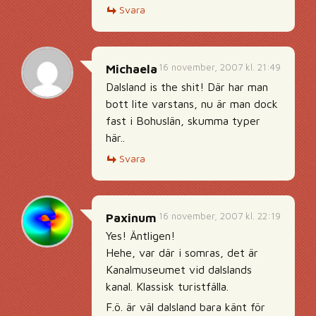
Svara
16 november, 2007 kl. 21:49
Michaela
Dalsland is the shit! Där har man
bott lite varstans, nu är man dock
fast i Bohuslän, skumma typer
här..
Svara
16 november, 2007 kl. 22:19
Paxinum
Yes! Äntligen!
Hehe, var där i somras, det är
Kanalmuseumet vid dalslands
kanal. Klassisk turistfälla.
F.ö. är väl dalsland bara känt för