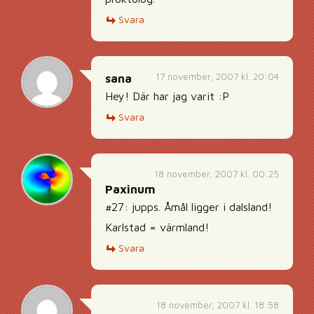
Svara
17 november, 2007 kl. 20:04
sana
Hey! Där har jag varit :P
Svara
18 november, 2007 kl. 00:25
Paxinum
#27: jupps. Åmål ligger i dalsland!
Karlstad = värmland!
Svara
18 november, 2007 kl. 18:58