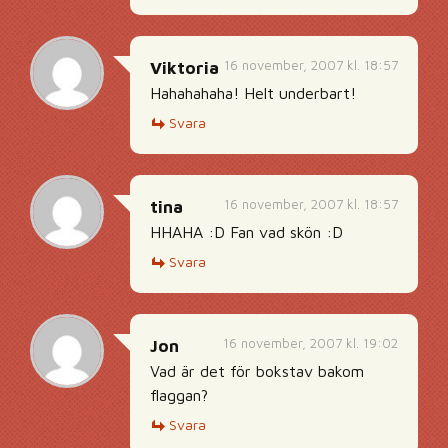
16 november, 2007 kl. 18:57
Viktoria
Hahahahaha! Helt underbart!
Svara
16 november, 2007 kl. 18:57
tina
HHAHA :D Fan vad skön :D
Svara
16 november, 2007 kl. 19:02
Jon
Vad är det för bokstav bakom
flaggan?
Svara