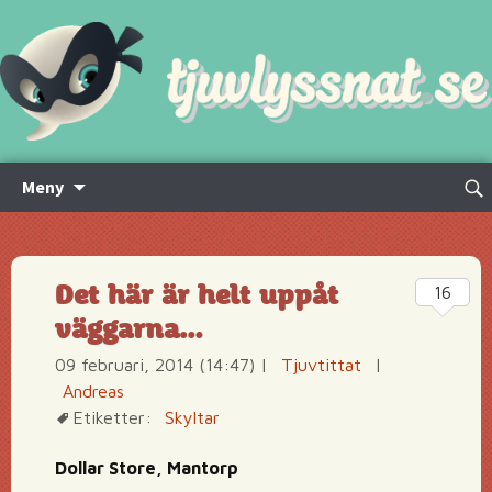
Hoppa
Sök
Meny
till
efte
innehåll
Det här är helt uppåt
16
väggarna…
09 februari, 2014 (14:47)
|
Tjuvtittat
|
Andreas
Etiketter:
Skyltar
Dollar Store, Mantorp