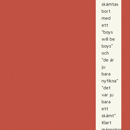
skämtas
bort
med
ett
”boys
will be
boys”
och
”de är
ju
bara
nyfikna”
”det
var ju
bara
ett
skämt”.
Klart
människor