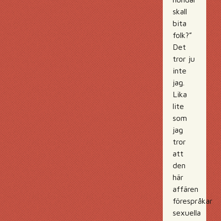
skall
bita
folk?”
Det
tror ju
inte
jag.
Lika
lite
som
jag
tror
att
den
här
affären
förespråkar
sexuella