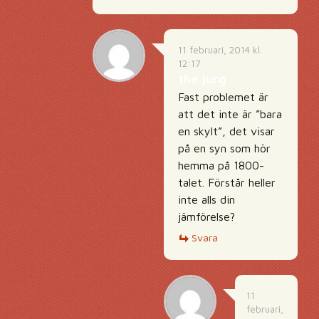
11 februari, 2014 kl.
12:17
the jurg
Fast problemet är
att det inte är ”bara
en skylt”, det visar
på en syn som hör
hemma på 1800-
talet. Förstår heller
inte alls din
jämförelse?
Svara
11
februari,