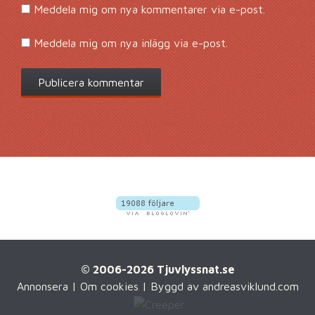
Meddela mig om nya kommentarer via e-post.
Meddela mig om nya inlägg via e-post.
© 2006-2026 Tjuvlyssnat.se
Annonsera
|
Om cookies
| Byggd av
andreasviklund.com