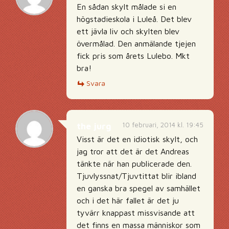
En sådan skylt målade si en
högstadieskola i Luleå. Det blev
ett jävla liv och skylten blev
övermålad. Den anmälande tjejen
fick pris som årets Lulebo. Mkt
bra!
Svara
10 februari, 2014 kl. 19:45
the jurg
Visst är det en idiotisk skylt, och
jag tror att det är det Andreas
tänkte när han publicerade den.
Tjuvlyssnat/Tjuvtittat blir ibland
en ganska bra spegel av samhället
och i det här fallet är det ju
tyvärr knappast missvisande att
det finns en massa människor som