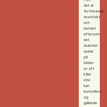
det är
fortfarande
sexistiskt
och
hemskt
eftersom
det
skämtet
spelar
på
bilden
av att
killar
inte
kan
kontrollera
sig
gällande