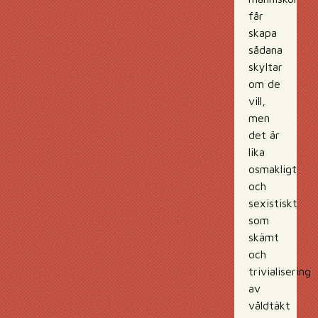
får
skapa
sådana
skyltar
om de
vill,
men
det är
lika
osmakligt
och
sexistiskt
som
skämt
och
trivialisering
av
våldtäkt