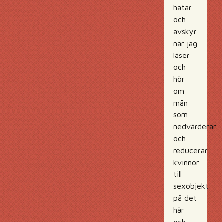
hatar
och
avskyr
när jag
läser
och
hör
om
män
som
nedvärderar
och
reducerar
kvinnor
till
sexobjekt
på det
här
och