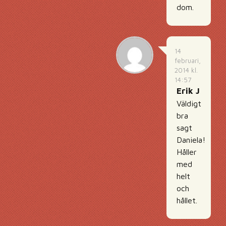
dom.
14
februari,
2014 kl.
14:57
Erik J
Väldigt
bra
sagt
Daniela!
Håller
med
helt
och
hållet.