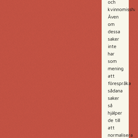
och
kvinnomisshan
Även
om
dessa
saker
inte
har
som
mening
att
förespråka
sådana
saker
så
hjälper
de till
att
normalisera