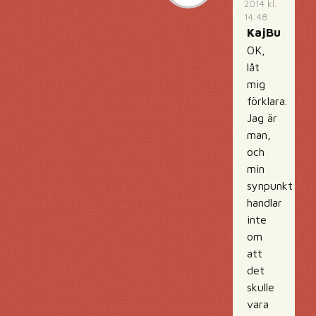
2014 kl.
14:48
KajBu
OK,
låt
mig
förklara.
Jag är
man,
och
min
synpunkt
handlar
inte
om
att
det
skulle
vara