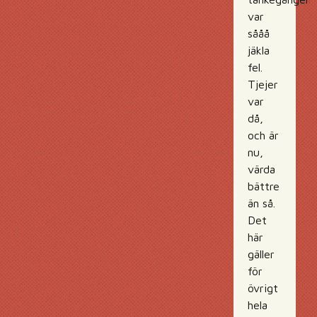
var
sååå
jäkla
fel.
Tjejer
var
då,
och är
nu,
värda
bättre
än så.
Det
här
gäller
för
övrigt
hela