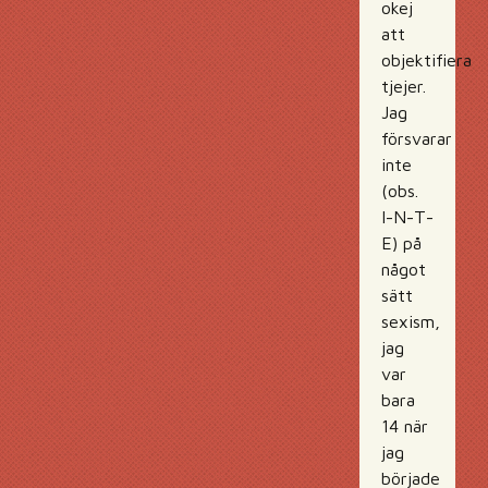
okej
att
objektifiera
tjejer.
Jag
försvarar
inte
(obs.
I-N-T-
E) på
något
sätt
sexism,
jag
var
bara
14 när
jag
började