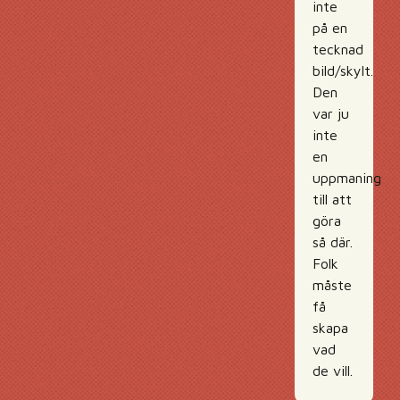
inte
på en
tecknad
bild/skylt.
Den
var ju
inte
en
uppmaning
till att
göra
så där.
Folk
måste
få
skapa
vad
de vill.