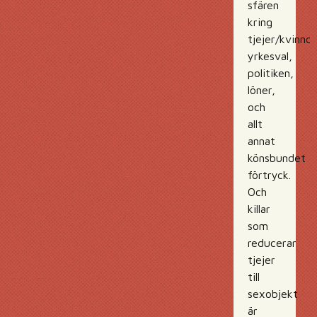
sfären
kring
tjejer/kvinnor
yrkesval,
politiken,
löner,
och
allt
annat
könsbundet
förtryck.
Och
killar
som
reducerar
tjejer
till
sexobjekt
är