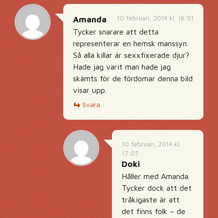
10 februari, 2014 kl. 16:51
Amanda
Tycker snarare att detta
representerar en hemsk manssyn.
Så alla killar är sexxfixerade djur?
Hade jag varit man hade jag
skämts för de fördomar denna bild
visar upp.
Svara
10 februari, 2014 kl.
17:07
Doki
Håller med Amanda.
Tycker dock att det
tråkigaste är att
det finns folk – de