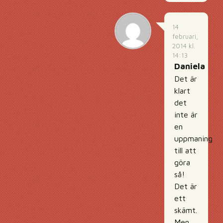
14
februari,
2014 kl.
14:13
Daniela
Det är
klart
det
inte är
en
uppmaning
till att
göra
så!
Det är
ett
skämt.
Men