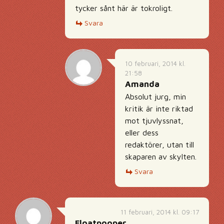
tycker sånt här är tokroligt.
Svara
10 februari, 2014 kl.
21:58
Amanda
Absolut jurg, min
kritik är inte riktad
mot tjuvlyssnat,
eller dess
redaktörer, utan till
skaparen av skylten.
Svara
11 februari, 2014 kl. 09:17
Floatpooper