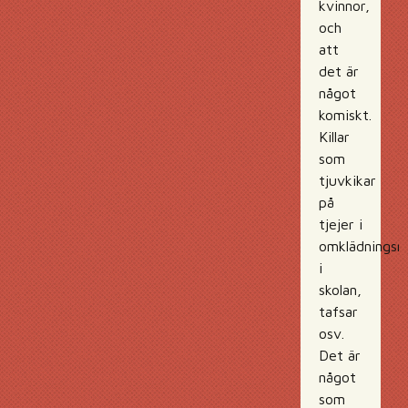
kvinnor,
och
att
det är
något
komiskt.
Killar
som
tjuvkikar
på
tjejer i
omklädningsr
i
skolan,
tafsar
osv.
Det är
något
som