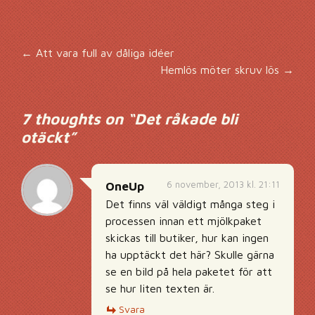
Inläggsnavigering
←
Att vara full av dåliga idéer
Hemlös möter skruv lös
→
7 thoughts on “
Det råkade bli
otäckt
”
6 november, 2013 kl. 21:11
OneUp
Det finns väl väldigt många steg i
processen innan ett mjölkpaket
skickas till butiker, hur kan ingen
ha upptäckt det här? Skulle gärna
se en bild på hela paketet för att
se hur liten texten är.
Svara