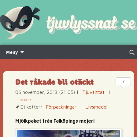
Hoppa
Sök
Meny
till
efte
innehåll
Det råkade bli otäckt
7
06 november, 2013 (21:05)
|
Tjuvtittat
|
Jennie
Etiketter:
Förpackningar
·
Livsmedel
Mjölkpaket från Falköpings mejeri