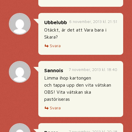
6 november, 2013 kl. 21:51
Ubbelubb
Otäckt, är det att Vara bara i
Skara?
Svara
7 november, 2013 kl. 18:40
Sannois
Limma ihop kartongen
och tappa upp den vita vätskan
OBS! Vita vätskan ska
pastöriseras
Svara
7 november, 2013 kl. 20:18