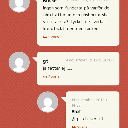
Bosse
Ingen som funderar på varför de
tänkt att mun och näsborrar ska
vara täckta? Tycker det verkar
lite otäckt med den tanken…
Svara
9 november, 2013 kl. 20:07
gt
ja fattar ej …..
Svara
14 november, 2013 kl.
14:22
Elof
@gt: du skojar?
Svara