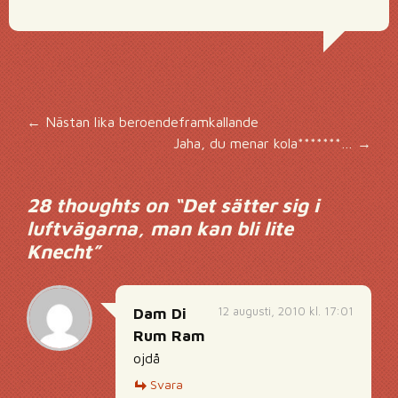
Inläggsnavigering
←
Nästan lika beroendeframkallande
Jaha, du menar kola*******…
→
28 thoughts on “
Det sätter sig i
luftvägarna, man kan bli lite
Knecht
”
12 augusti, 2010 kl. 17:01
Dam Di
Rum Ram
ojdå
Svara