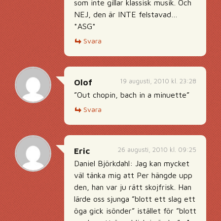
som inte gillar klassisk musik. Och
NEJ, den är INTE felstavad…
*ASG*
Svara
19 augusti, 2010 kl. 23:28
Olof
”Out chopin, bach in a minuette”
Svara
26 augusti, 2010 kl. 09:25
Eric
Daniel Björkdahl: Jag kan mycket
väl tänka mig att Per hängde upp
den, han var ju rätt skojfrisk. Han
lärde oss sjunga ”blott ett slag ett
öga gick isönder” istället för ”blott