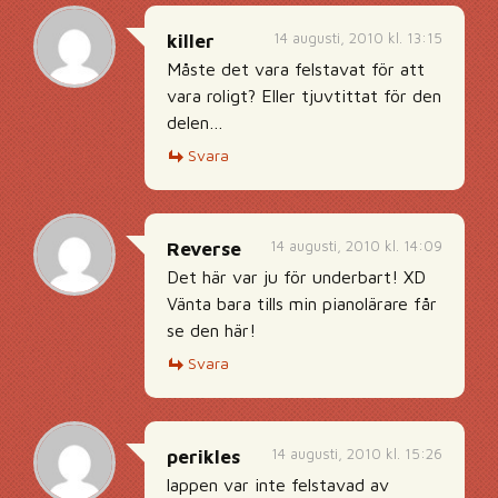
14 augusti, 2010 kl. 13:15
killer
Måste det vara felstavat för att
vara roligt? Eller tjuvtittat för den
delen…
Svara
14 augusti, 2010 kl. 14:09
Reverse
Det här var ju för underbart! XD
Vänta bara tills min pianolärare får
se den här!
Svara
14 augusti, 2010 kl. 15:26
perikles
lappen var inte felstavad av