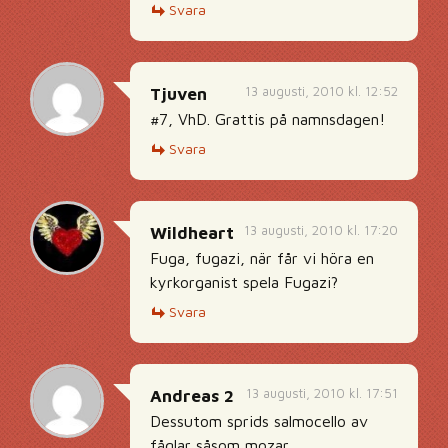
Svara
13 augusti, 2010 kl. 12:52
Tjuven
#7, VhD. Grattis på namnsdagen!
Svara
13 augusti, 2010 kl. 17:20
Wildheart
Fuga, fugazi, när får vi höra en
kyrkorganist spela Fugazi?
Svara
13 augusti, 2010 kl. 17:51
Andreas 2
Dessutom sprids salmocello av
fåglar såsom mozar.