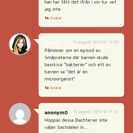
han har fått det ifrån i sin tur vet
jag inte.
Svara
13 augusti, 2010 kl. 11:03
Zelest
Påminner om en episod av
Småpratarna där barnen skulle
besrkiva ”bakterier” och ett av
barnen sa ”det är en
microorganist”
Svara
13 augusti, 2010 kl. 11:27
anonym0
Hoppas dessa Bachterier inte
väljer bachdelen in….