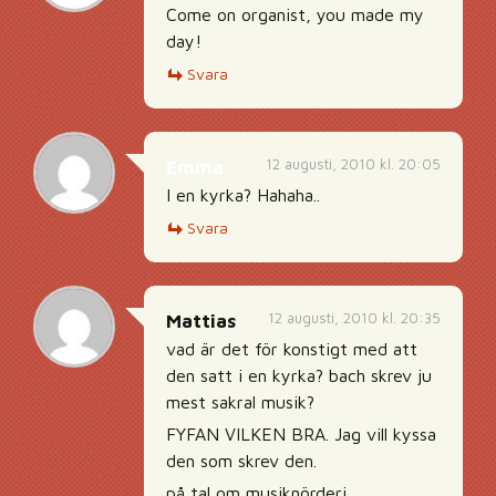
Come on organist, you made my
day!
Svara
12 augusti, 2010 kl. 20:05
Emma
I en kyrka? Hahaha..
Svara
12 augusti, 2010 kl. 20:35
Mattias
vad är det för konstigt med att
den satt i en kyrka? bach skrev ju
mest sakral musik?
FYFAN VILKEN BRA. Jag vill kyssa
den som skrev den.
på tal om musiknörderi