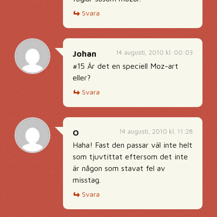
Svara
14 augusti, 2010 kl. 00:03
Johan
#15 Är det en speciell Moz-art
eller?
Svara
14 augusti, 2010 kl. 11:28
O
Haha! Fast den passar väl inte helt
som tjuvtittat eftersom det inte
är någon som stavat fel av
misstag.
Svara