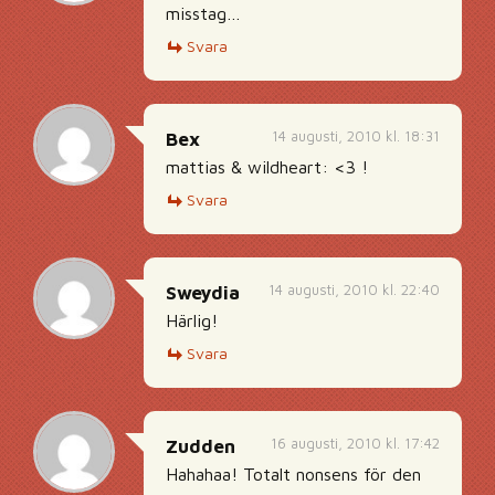
misstag…
Svara
14 augusti, 2010 kl. 18:31
Bex
mattias & wildheart: <3 !
Svara
14 augusti, 2010 kl. 22:40
Sweydia
Härlig!
Svara
16 augusti, 2010 kl. 17:42
Zudden
Hahahaa! Totalt nonsens för den