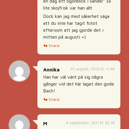
en dag ett ögonblick i sänder” så
lite skojfrisk var han allt.
Dock kan jag med säkerhet säga
att du inte har tagit fotot
eftersom att jag gjorde det i
mitten på augusti =)
Svara
30 augusti, 2010 kl. 11:44
Annika
Han har väl vänt på sig några
gånger vid det här laget den gode
Bach!
Svara
6 september, 2011 kl. 22:18
M