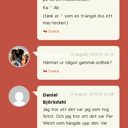
K# ^ Ab
(tänk er ^ som en triangel dvs ett
maj-tecken.)
Svara
12 augusti, 2010 kl. 22:14
Eldslukare
Hämtat ur någon gammal ordbok?
Svara
12 augusti, 2010 kl. 23:28
Daniel
Björkdahl
Jag tror att det var jag som tog
fotot. Och jag tror att det var Per
Weist som hängde upp den. Var