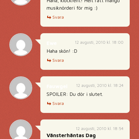
Haha, klockrent! Helt rätt mängd
musiknörderi för mig :)
Svara
12 augusti, 2010 kl. 18:00
Ewe
Haha skön! :D
Svara
12 augusti, 2010 kl. 18:24
Fauwgel
SPOILER: Du dör i slutet.
Svara
12 augusti, 2010 kl. 18:54
Vänsterhäntas Dag