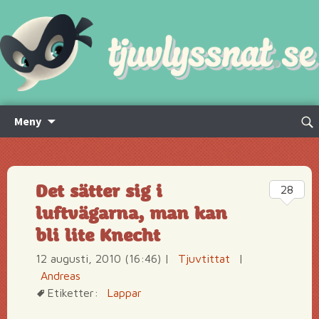
Hoppa
Sök
Meny
till
efte
innehåll
Det sätter sig i
28
luftvägarna, man kan
bli lite Knecht
12 augusti, 2010 (16:46)
|
Tjuvtittat
|
Andreas
Etiketter:
Lappar