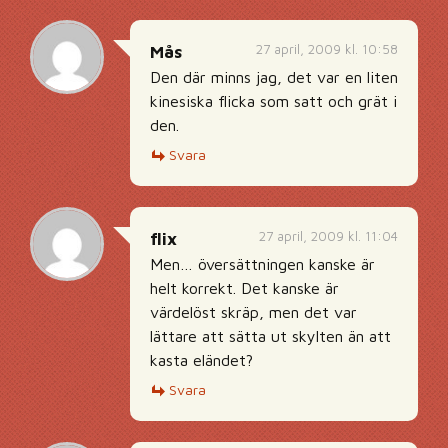
27 april, 2009 kl. 10:58
Mås
Den där minns jag, det var en liten
kinesiska flicka som satt och grät i
den.
Svara
27 april, 2009 kl. 11:04
flix
Men… översättningen kanske är
helt korrekt. Det kanske är
värdelöst skräp, men det var
lättare att sätta ut skylten än att
kasta eländet?
Svara