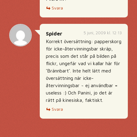
Svara
5 juni, 2009 kl. 12:13
Spider
Korrekt översättning: papperskorg
för icke-återvinningsbar skräp,
precis som det står på bilden på
flickr, ungefär vad vi kallar här för
’Brännbart’. Inte helt lätt med
översättning när icke-
återvinningsbar ~ ej användbar =
useless :) Och Panini, jo det är
rätt på kinesiska, faktiskt.
Svara