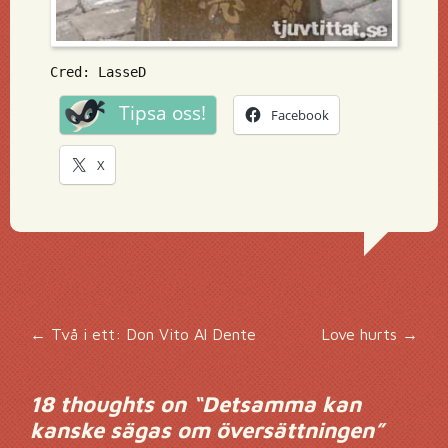
Cred: LasseD
Tipsa oss!
Facebook
X
Inläggsnavigering
←
Två i ett: Don Vito Al Dente
Love hurts
→
18 thoughts on “
Detsamma kan
kanske sägas om översättningen
”