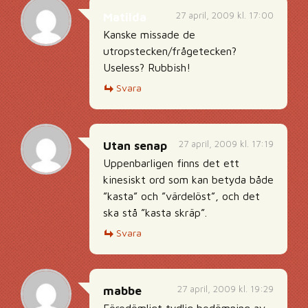
27 april, 2009 kl. 17:00
Matilda
Kanske missade de
utropstecken/frågetecken?
Useless? Rubbish!
Svara
27 april, 2009 kl. 17:19
Utan senap
Uppenbarligen finns det ett
kinesiskt ord som kan betyda både
”kasta” och ”värdelöst”, och det
ska stå ”kasta skräp”.
Svara
27 april, 2009 kl. 19:29
mabbe