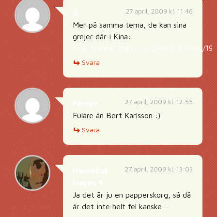
27 april, 2009 kl. 11:46
G
Mer på samma tema, de kan sina
grejer där i Kina:
http://www.flickr.com/photos/eddieg/19
Svara
27 april, 2009 kl. 12:55
Fannie
Fulare än Bert Karlsson :)
Svara
27 april, 2009 kl. 13:03
Hannibal
Hayes ♥
Ja det är ju en papperskorg, så då
är det inte helt fel kanske…