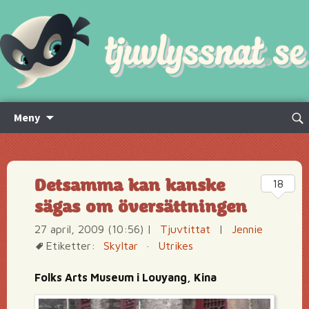
Hoppa
Sök
Meny
till
efte
innehåll
Detsamma kan kanske
18
sägas om översättningen
27 april, 2009 (10:56)
|
Tjuvtittat
|
Jennie
Etiketter:
Skyltar
·
Utrikes
Folks Arts Museum i Louyang, Kina