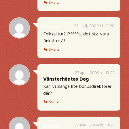
Svara
27 april, 2009 kl. 13:20
Momo
Folkkultur? Pfffft.. det ska vara
finkultur½!
Svara
27 april, 2009 kl. 13:22
Vänsterhäntas Dag
Kan vi slänga lite bonusdirektörer
där?
Svara
27 april, 2009 kl. 13:28
pinnen