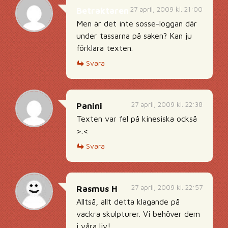
27 april, 2009 kl. 21:00
Betraktaren
Men är det inte sosse-loggan där
under tassarna på saken? Kan ju
förklara texten.
Svara
27 april, 2009 kl. 22:38
Panini
Texten var fel på kinesiska också
>.<
Svara
27 april, 2009 kl. 22:57
Rasmus H
Alltså, allt detta klagande på
vackra skulpturer. Vi behöver dem
i våra liv!