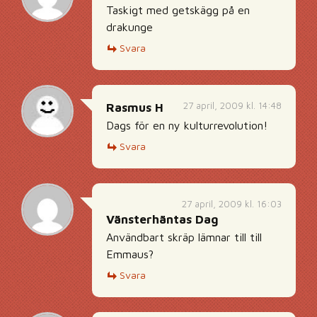
Taskigt med getskägg på en
drakunge
Svara
27 april, 2009 kl. 14:48
Rasmus H
Dags för en ny kulturrevolution!
Svara
27 april, 2009 kl. 16:03
Vänsterhäntas Dag
Användbart skräp lämnar till till
Emmaus?
Svara