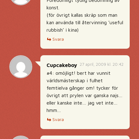
Föredömligt tydlig bedömning av
konst.
(för övrigt kallas skräp som man
kan använda till återvinning ’useful
rubbish’ i kina)
Svara
27 april, 2009 kl. 20:42
Cupcakeboy
#4: omöjligt! bert har vunnit
världsmästerskap i fulhet
femtielva gånger om! tycker för
övrigt att prylen var ganska najs…
eller kanske inte… jag vet inte…
hmm…
Svara