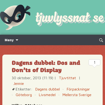
Hoppa
Sök
Meny
till
efte
innehåll
Dagens dubbel: Dos and
1
Don’ts of Display
30 oktober, 2013 (11:19)
|
Tjuvtittat
|
Jennie
Etiketter:
Dagens dubbel
·
Förpackningar
·
Göteborg
·
Livsmedel
·
Mellersta Sverige