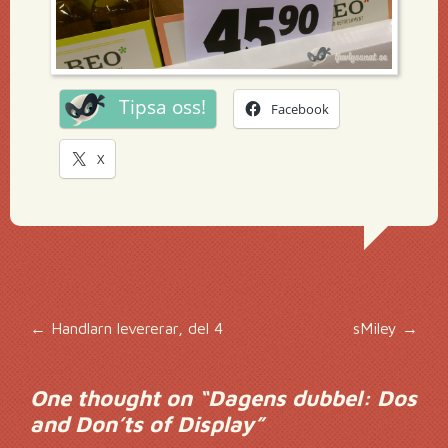
Tipsa oss!
Facebook
X
Inläggsnavigering
←
Handlarn levererar, del 4
sMiley
→
One thought on “
Dagens dubbel: Dos
and Don’ts of Display
”