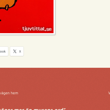
book
X
 vägen hem