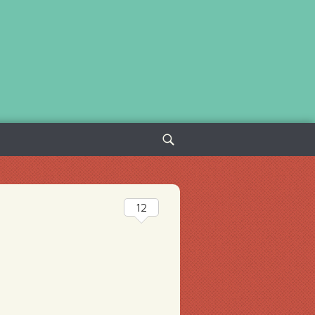
Sök
efter:
12