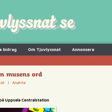
a bidrag
Om Tjuvlyssnat
Annonsera
än musens ord
tat
|
Anahita
på Uppsala Centralstation