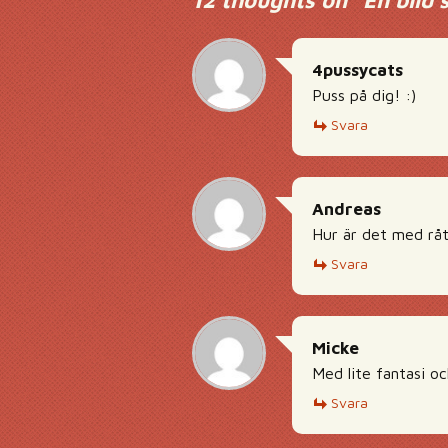
12 thoughts on “
En bild
4pussycats
Puss på dig! :)
Svara
Andreas
Hur är det med råt
Svara
Micke
Med lite fantasi o
Svara