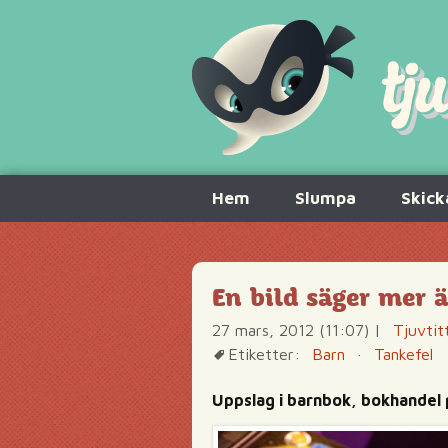
Hoppa
Hem
Slumpa
Skick
till
innehåll
En bild säger mer 
27 mars, 2012 (11:07)
|
Tjuvtit
Etiketter:
Barn
·
Tankefel
Uppslag i barnbok, bokhandel 