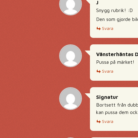
J
Snygg rubrik! :D
Den som gjorde bild
Svara
Vänsterhäntas 
Pussa på märket!
Svara
Signatur
Bortsett från dubb
kan pussa dem ocks
Svara