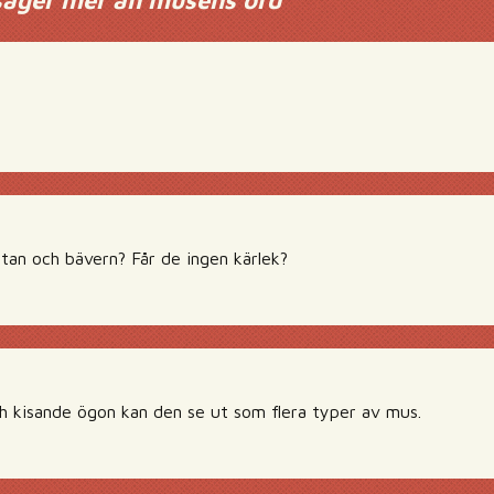
 säger mer än musens ord
”
tan och bävern? Får de ingen kärlek?
ch kisande ögon kan den se ut som flera typer av mus.