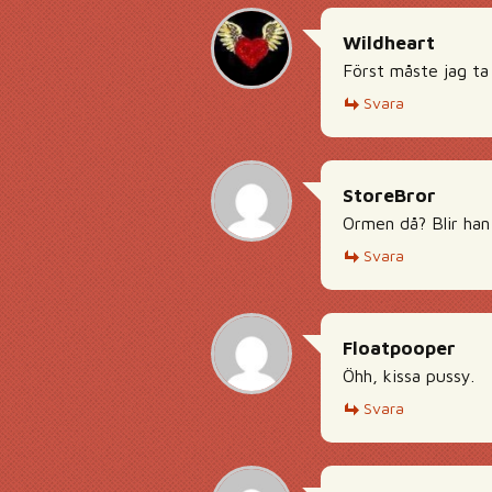
Wildheart
Först måste jag ta 
Svara
StoreBror
Ormen då? Blir han
Svara
Floatpooper
Öhh, kissa pussy.
Svara