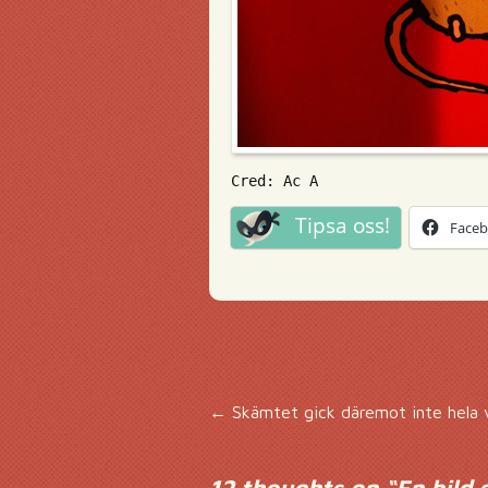
Cred: Ac A
Tipsa oss!
Face
Inläggsnavigering
←
Skämtet gick däremot inte hela