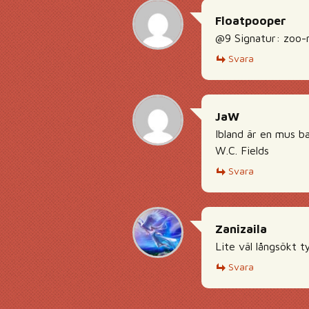
Floatpooper
@9 Signatur: zoo-n
Svara
JaW
Ibland är en mus b
W.C. Fields
Svara
Zanizaila
Lite väl långsökt ty
Svara