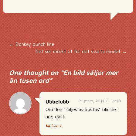
Inläggsnavigering
←
Donkey punch line
Det ser mörkt ut för det svarta modet
→
One thought on “
En bild säljer mer
än tusen ord
”
21 mars, 2014 kl. 14:49
Ubbelubb
Om den ”säljes av kostas” blir det
nog dyrt.
Svara