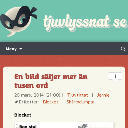
Hoppa
Sök
Meny
till
efte
innehåll
En bild säljer mer än
1
tusen ord
20 mars, 2014 (21:00)
|
Tjuvtittat
|
Jennie
Etiketter:
Blocket
·
Skärmdumpar
Blocket