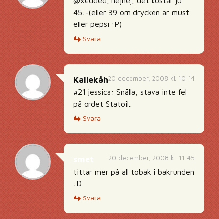
@xedded, nejnej, det kostar ju
45:-(eller 39 om drycken är must
eller pepsi :P)
Svara
20 december, 2008 kl. 10:14
Kallekåh
#21 jessica: Snälla, stava inte fel
på ordet Statoil..
Svara
20 december, 2008 kl. 11:45
smet
tittar mer på all tobak i bakrunden
:D
Svara