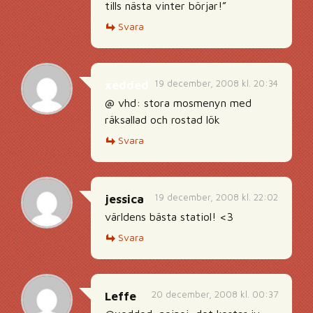
tills nästa vinter börjar!”
Svara
19 december, 2008 kl. 20:34
xedded
@ vhd: stora mosmenyn med
räksallad och rostad lök
Svara
19 december, 2008 kl. 22:02
jessica
världens bästa statiol! <3
Svara
20 december, 2008 kl. 00:37
Leffe