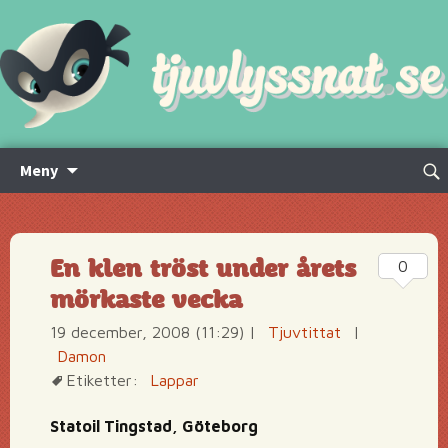
Hoppa
Sök
Meny
till
efte
innehåll
En klen tröst under årets
0
mörkaste vecka
19 december, 2008 (11:29)
|
Tjuvtittat
|
Damon
Etiketter:
Lappar
Statoil Tingstad, Göteborg