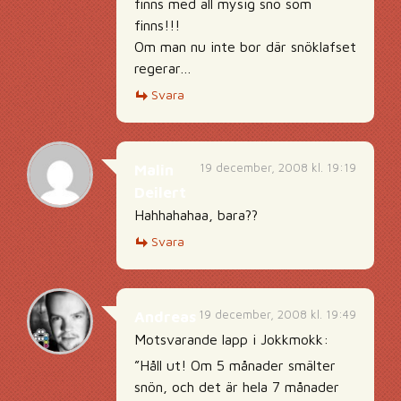
finns med all mysig snö som
finns!!!
Om man nu inte bor där snöklafset
regerar…
Svara
19 december, 2008 kl. 19:19
Malin
Deilert
Hahhahahaa, bara??
Svara
19 december, 2008 kl. 19:49
Andreas
Motsvarande lapp i Jokkmokk:
”Håll ut! Om 5 månader smälter
snön, och det är hela 7 månader