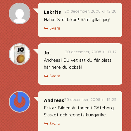
20 december, 2008 kl. 12:28
Lakrits
Haha! Störtskön! Sånt gillar jag!
Svara
20 december, 2008 kl. 13:17
Jo.
Andreas! Du vet att du får plats
här nere du också!
Svara
20 december, 2008 kl. 15:25
Andreas
Erika: Bilden är tagen i Göteborg..
Slasket och regnets kungarike..
Svara