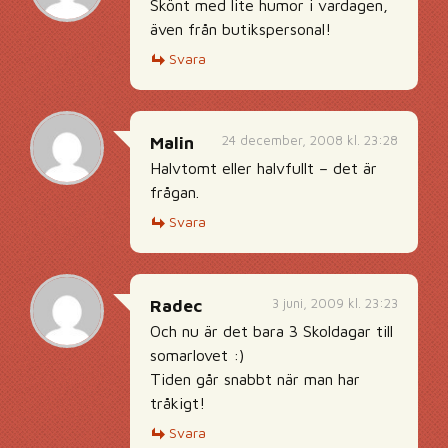
Skönt med lite humor i vardagen,
även från butikspersonal!
Svara
24 december, 2008 kl. 23:28
Malin
Halvtomt eller halvfullt – det är
frågan.
Svara
3 juni, 2009 kl. 23:23
Radec
Och nu är det bara 3 Skoldagar till
somarlovet :)
Tiden går snabbt när man har
tråkigt!
Svara