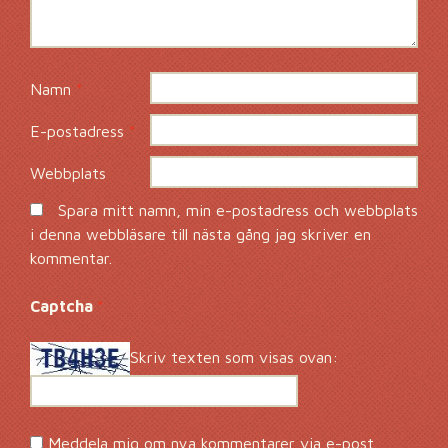
Namn
*
E-postadress
*
Webbplats
Spara mitt namn, min e-postadress och webbplats
i denna webbläsare till nästa gång jag skriver en
kommentar.
Captcha
*
Skriv texten som visas ovan:
Meddela mig om nya kommentarer via e-post.