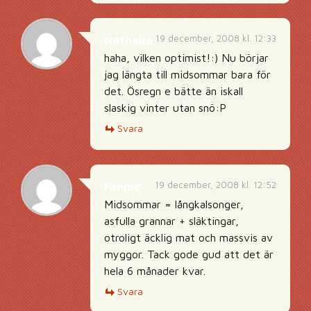
19 december, 2008 kl. 12:33
Nathalie
haha, vilken optimist!:) Nu börjar
jag längta till midsommar bara för
det. Ösregn e bätte än iskall
slaskig vinter utan snö:P
Svara
19 december, 2008 kl. 12:52
Fannie
Midsommar = långkalsonger,
asfulla grannar + släktingar,
otroligt äcklig mat och massvis av
myggor. Tack gode gud att det är
hela 6 månader kvar.
Svara