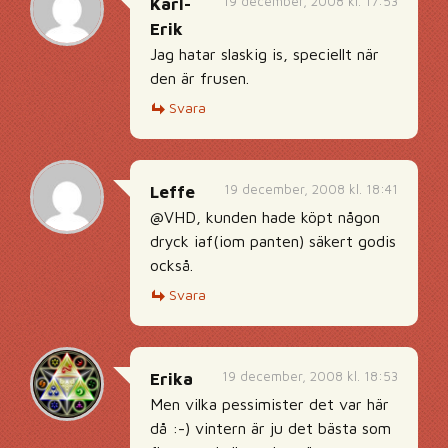
19 december, 2008 kl. 17:53
Karl-
Erik
Jag hatar slaskig is, speciellt när
den är frusen.
Svara
19 december, 2008 kl. 18:41
Leffe
@VHD, kunden hade köpt någon
dryck iaf(iom panten) säkert godis
också.
Svara
19 december, 2008 kl. 18:53
Erika
Men vilka pessimister det var här
då :-) vintern är ju det bästa som