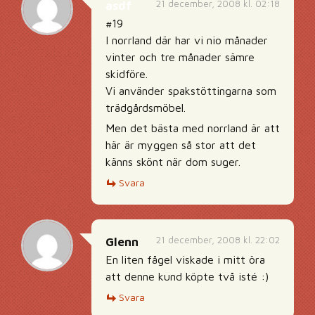
21 december, 2008 kl. 02:18
asdf
#19
I norrland där har vi nio månader
vinter och tre månader sämre
skidföre.
Vi använder spakstöttingarna som
trädgårdsmöbel.
Men det bästa med norrland är att
här är myggen så stor att det
känns skönt när dom suger.
Svara
21 december, 2008 kl. 22:02
Glenn
En liten fågel viskade i mitt öra
att denne kund köpte två isté :)
Svara