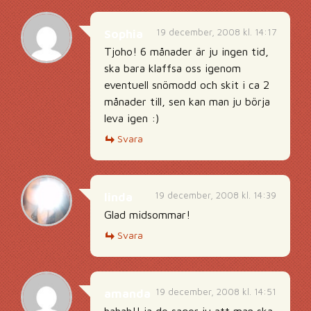
19 december, 2008 kl. 14:17
Sophia
Tjoho! 6 månader är ju ingen tid,
ska bara klaffsa oss igenom
eventuell snömodd och skit i ca 2
månader till, sen kan man ju börja
leva igen :)
Svara
19 december, 2008 kl. 14:39
linda
Glad midsommar!
Svara
19 december, 2008 kl. 14:51
amanda
hahah!! ja de sager ju att man ska