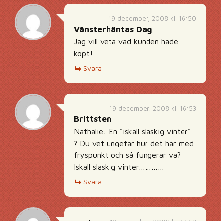
19 december, 2008 kl. 16:50
Vänsterhäntas Dag
Jag vill veta vad kunden hade
köpt!
Svara
19 december, 2008 kl. 16:53
Brittsten
Nathalie: En ”iskall slaskig vinter”
? Du vet ungefär hur det här med
fryspunkt och så fungerar va?
Iskall slaskig vinter…………
Svara