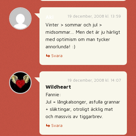
19 december, 2008 kl. 13:59
Aki
Vinter > sommar och jul >
midsommar… Men det är ju härligt
med optimism om man tycker
annorlunda! :)
Svara
19 december, 2008 kl. 14:07
Wildheart
Fannie:
Jul = långkalsonger, asfulla grannar
+ släktingar, otroligt äcklig mat
och massvis av tiggarbrev.
Svara