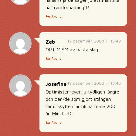
ha framforhallning:P
Svara
19 december, 2008 kl. 15:49
Zeb
OPTIMISM av bästa slag.
Svara
19 december, 2008 kl. 16:45
Josefine
Optimister lever ju tydligen längre
och den/de som gjort stången
samt skylten lär bli närmare 200
år. Minst. :D
Svara