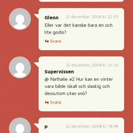
21 december, 2008 kl. 22:03
Glenn
Eller var det kanske bara en och
lite godis?
Svara
22 december, 2008 kl. 01:23
Supernissen
@ Nathalie #2 Hur kan en vinter
vara både iskall och slaskig och
dessutom utan snö?
Svara
22 december, 2008 kl. 18:48
P