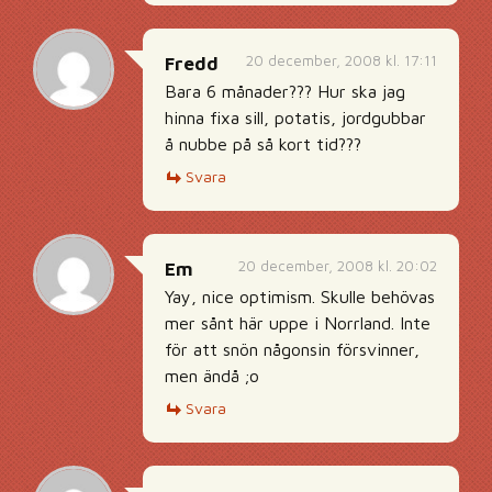
20 december, 2008 kl. 17:11
Fredd
Bara 6 månader??? Hur ska jag
hinna fixa sill, potatis, jordgubbar
å nubbe på så kort tid???
Svara
20 december, 2008 kl. 20:02
Em
Yay, nice optimism. Skulle behövas
mer sånt här uppe i Norrland. Inte
för att snön någonsin försvinner,
men ändå ;o
Svara