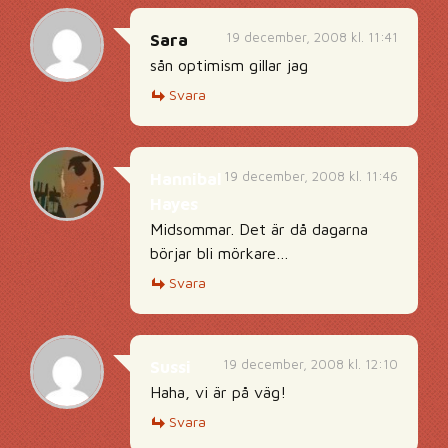
19 december, 2008 kl. 11:41
Sara
sån optimism gillar jag
Svara
19 december, 2008 kl. 11:46
Hannibal
Hayes
Midsommar. Det är då dagarna
börjar bli mörkare…
Svara
19 december, 2008 kl. 12:10
Sussi
Haha, vi är på väg!
Svara