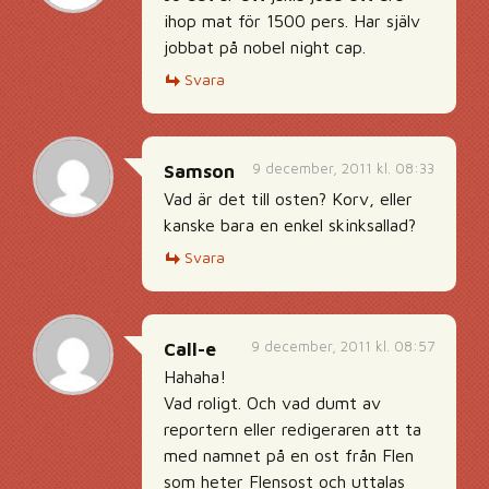
ihop mat för 1500 pers. Har själv
jobbat på nobel night cap.
Svara
9 december, 2011 kl. 08:33
Samson
Vad är det till osten? Korv, eller
kanske bara en enkel skinksallad?
Svara
9 december, 2011 kl. 08:57
Call-e
Hahaha!
Vad roligt. Och vad dumt av
reportern eller redigeraren att ta
med namnet på en ost från Flen
som heter Flensost och uttalas