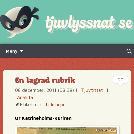
Hoppa
Sök
Meny
till
efte
innehåll
En lagrad rubrik
20
08 december, 2011 (08:39)
|
Tjuvtittat
|
Anahita
Etiketter:
Tidningar
Ur Katrineholms-Kuriren