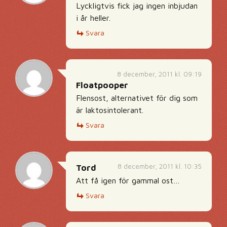
Lyckligtvis fick jag ingen inbjudan
i år heller.
Svara
8 december, 2011 kl. 09:19
Floatpooper
Flensost, alternativet för dig som
är laktosintolerant.
Svara
8 december, 2011 kl. 10:35
Tord
Att få igen för gammal ost…
Svara