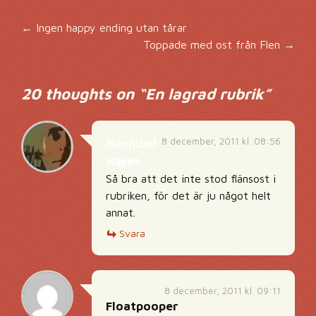
Inläggsnavigering
←
Ingen happy ending utan tårar
Toppade med ost från Flen
→
20 thoughts on “
En lagrad rubrik
”
8 december, 2011 kl. 08:56
Hannibal
Hayes
Så bra att det inte stod flänsost i
rubriken, för det är ju något helt
annat.
Svara
8 december, 2011 kl. 09:11
Floatpooper