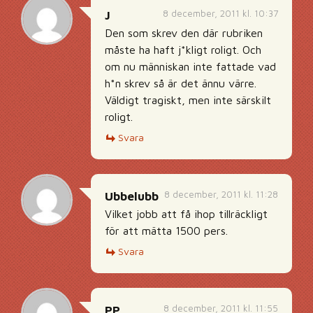
8 december, 2011 kl. 10:37
J
Den som skrev den där rubriken
måste ha haft j*kligt roligt. Och
om nu människan inte fattade vad
h*n skrev så är det ännu värre.
Väldigt tragiskt, men inte särskilt
roligt.
Svara
8 december, 2011 kl. 11:28
Ubbelubb
Vilket jobb att få ihop tillräckligt
för att mätta 1500 pers.
Svara
8 december, 2011 kl. 11:55
PP