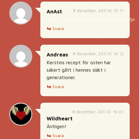
8 december, 2011 kl. 15:17
AnAst
http://www.dagensmedia.se/nyheter/prin
Svara
8 december, 2011 kl. 16:12
Andreas
Kerstins recept för osten har
säkert gått i hennes släkt i
generationer.
Svara
8 december, 2011 kl. 19:01
Wildheart
Äntligen!
Svara