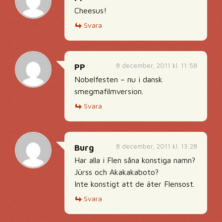
Cheesus!
Svara
8 december, 2011 kl. 11:58
PP
Nobelfesten – nu i dansk
smegmafilmversion.
Svara
8 december, 2011 kl. 13:28
Burg
Har alla i Flen såna konstiga namn?
Jürss och Akakakaboto?
Inte konstigt att de äter Flensost.
Svara