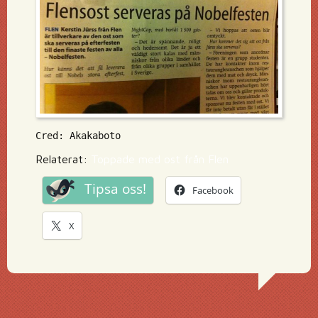
Cred: Akakaboto
Relaterat:
Toppade med ost från Flen
Tipsa oss!
Facebook
X