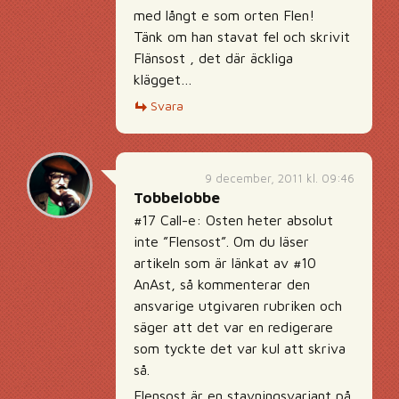
med långt e som orten Flen!
Tänk om han stavat fel och skrivit
Flänsost , det där äckliga
klägget…
Svara
9 december, 2011 kl. 09:46
Tobbelobbe
#17 Call-e: Osten heter absolut
inte ”Flensost”. Om du läser
artikeln som är länkat av #10
AnAst, så kommenterar den
ansvarige utgivaren rubriken och
säger att det var en redigerare
som tyckte det var kul att skriva
så.
Flensost är en stavningsvariant på