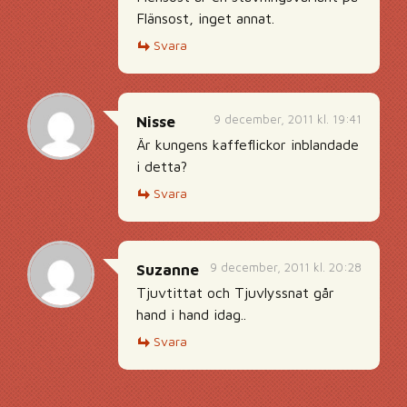
Flänsost, inget annat.
Svara
9 december, 2011 kl. 19:41
Nisse
Är kungens kaffeflickor inblandade
i detta?
Svara
9 december, 2011 kl. 20:28
Suzanne
Tjuvtittat och Tjuvlyssnat går
hand i hand idag..
Svara