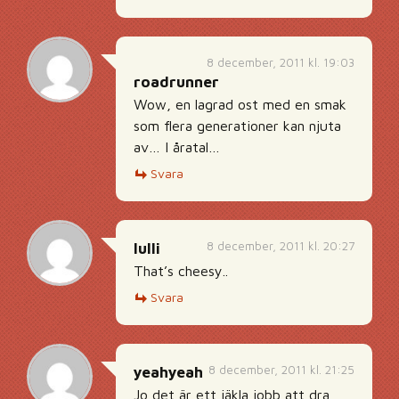
8 december, 2011 kl. 19:03
roadrunner
Wow, en lagrad ost med en smak
som flera generationer kan njuta
av… I åratal…
Svara
8 december, 2011 kl. 20:27
lulli
That’s cheesy..
Svara
8 december, 2011 kl. 21:25
yeahyeah
Jo det är ett jäkla jobb att dra