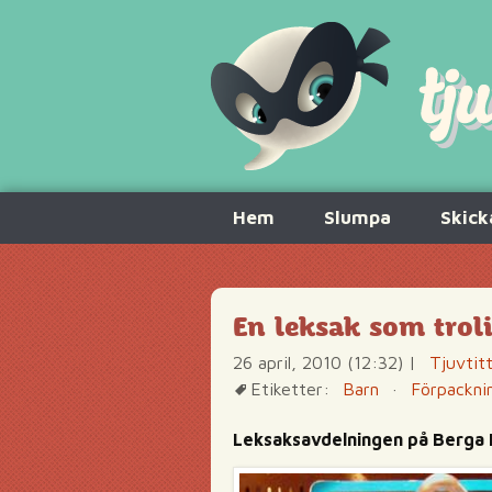
Hoppa
Hem
Slumpa
Skick
till
innehåll
En leksak som trol
26 april, 2010 (12:32)
|
Tjuvtit
Etiketter:
Barn
·
Förpackni
Leksaksavdelningen på Berga 