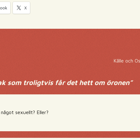
book
X
Kålle och O
ak som troligtvis får det hett om öronen
”
något sexuellt? Eller?