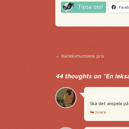
Tipsa oss!
Face
Inläggsnavigering
←
Kärleksmumsens pris
44 thoughts on “
En leks
Hannibal Hayes
Ska det anspela på 
Svara