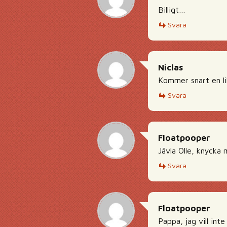
Billigt…
Svara
Niclas
Kommer snart en lik
Svara
Floatpooper
Jävla Olle, knyck
Svara
Floatpooper
Pappa, jag vill inte