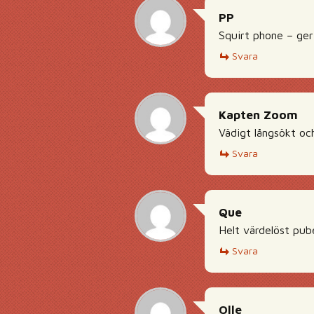
PP
Squirt phone – ger
Svara
Kapten Zoom
Vädigt långsökt oc
Svara
Que
Helt värdelöst pube
Svara
Olle