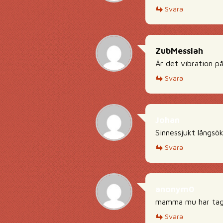
Svara
ZubMessiah
Är det vibration p
Svara
Johan
Sinnessjukt långsök
Svara
anonym0
mamma mu har tagit
Svara