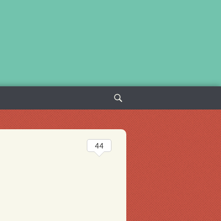
Sök
efter:
44