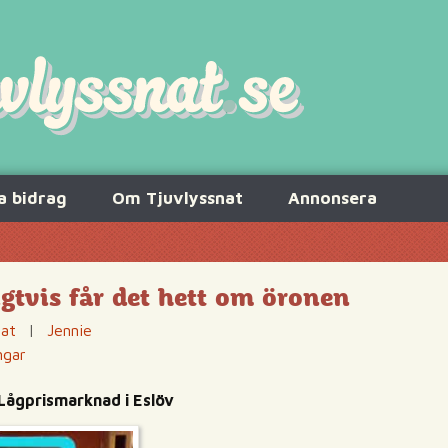
a bidrag
Om Tjuvlyssnat
Annonsera
igtvis får det hett om öronen
tat
|
Jennie
ngar
Lågprismarknad i Eslöv