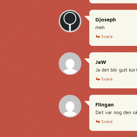
Djoseph
meh
Svara
JaW
Ja det blir gult kort
Svara
Flingan
Det var nog den säm
Svara