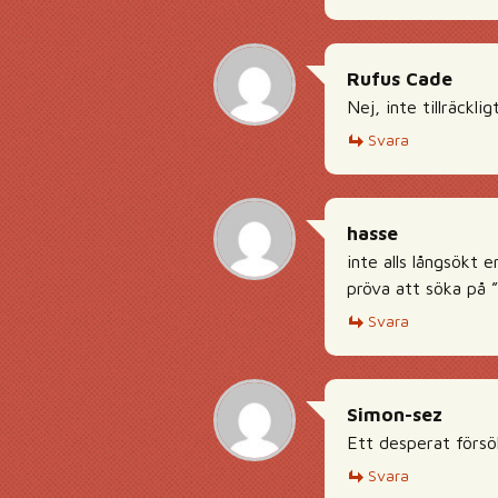
Rufus Cade
Nej, inte tillräcklig
Svara
hasse
inte alls långsökt 
pröva att söka på ”
Svara
Simon-sez
Ett desperat försö
Svara