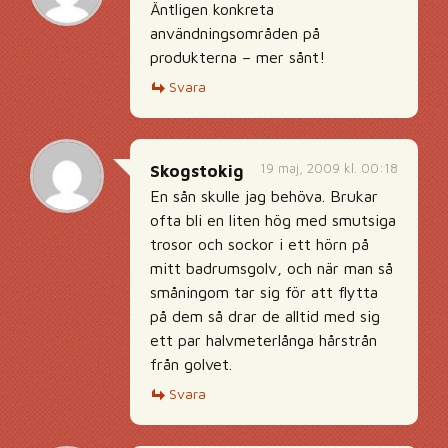
Äntligen konkreta
användningsområden på
produkterna – mer sånt!
Svara
19 maj, 2009 kl. 00:18
Skogstokig
En sån skulle jag behöva. Brukar
ofta bli en liten hög med smutsiga
trosor och sockor i ett hörn på
mitt badrumsgolv, och när man så
småningom tar sig för att flytta
på dem så drar de alltid med sig
ett par halvmeterlånga hårstrån
från golvet.
Svara