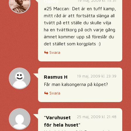
19 maj, 2009 kl. 15:31
Oxido
#25 Maccan: Det är en tuff kamp,
mitt råd är att fortsätta slänga all
tvätt på ett ställe du skulle vilja
ha en tvättkorg på och varje gång
ämnet kommer upp så föreslår du
det stället som korgplats :)
Svara
19 maj, 2009 kl. 23:39
Rasmus H
Får man kalsongerna på köpet?
Svara
25 maj, 2009 kl. 21:48
"Varuhuset
för hela huset"