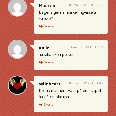
18 maj, 2009 kl. 17:37
Mackan
Dagens gerilla marketing-insats
kanske?
Svara
18 maj, 2009 kl. 17:52
Kalle
hahaha..skön personl
Svara
18 maj, 2009 kl. 21:47
Wildheart
Det ryms mer tvätt på en lastpall
än på en plastpall
Svara