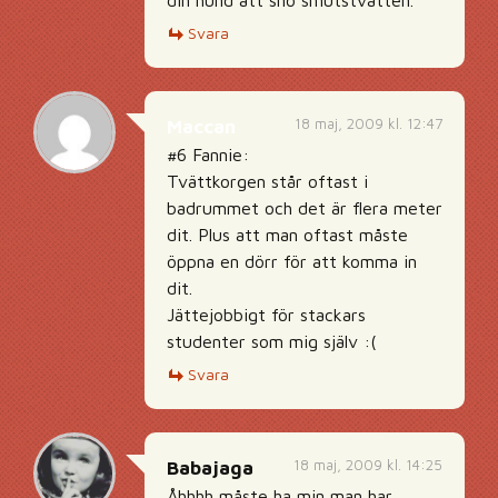
Svara
18 maj, 2009 kl. 12:47
Maccan
#6 Fannie:
Tvättkorgen står oftast i
badrummet och det är flera meter
dit. Plus att man oftast måste
öppna en dörr för att komma in
dit.
Jättejobbigt för stackars
studenter som mig själv :(
Svara
18 maj, 2009 kl. 14:25
Babajaga
Åhhhh,måste ha,min man har