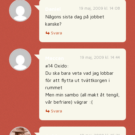
19 maj, 2009 kl. 14:08
Daniel
Någons sista dag på jobbet
kanske?
Svara
19 maj, 2009 kl. 14:44
Maccan
#14 Oxido:
Du ska bara veta vad jag lobbar
för att flytta ut tvättkorgen i
rummet
Men min sambo (all makt åt tengil,
vår befriare) vägrar :(
Svara