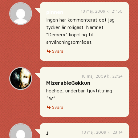
18 maj, 2009 kl. 21:50
pinnen
Ingen har kommenterat det jag
tycker är roligast. Namnet
”Demerx” koppling till
användningsområdet.
Svara
18 maj, 2009 kl. 22:24
MizerableGakkun
heehee, underbar tjuvtittning
^w^
Svara
18 maj, 2009 kl. 23:14
J