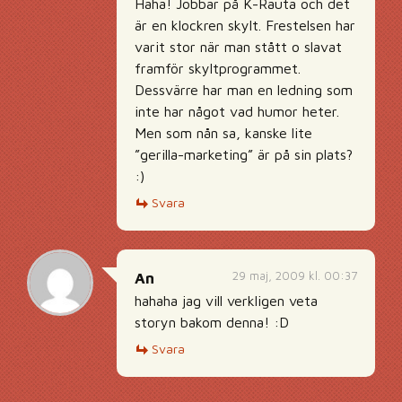
Haha! Jobbar på K-Rauta och det
är en klockren skylt. Frestelsen har
varit stor när man stått o slavat
framför skyltprogrammet.
Dessvärre har man en ledning som
inte har något vad humor heter.
Men som nån sa, kanske lite
”gerilla-marketing” är på sin plats?
:)
Svara
29 maj, 2009 kl. 00:37
An
hahaha jag vill verkligen veta
storyn bakom denna! :D
Svara