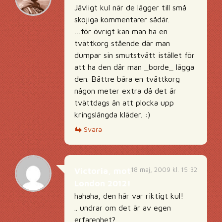
Jävligt kul när de lägger till små
skojiga kommentarer sådär.
…för övrigt kan man ha en
tvättkorg stående där man
dumpar sin smutstvätt istället för
att ha den där man _borde_ lägga
den. Bättre bära en tvättkorg
någon meter extra då det är
tvättdags än att plocka upp
kringslängda kläder. :)
Svara
18 maj, 2009 kl. 15:32
Victoria, mot
London 2012!
hahaha, den här var riktigt kul!
.. undrar om det är av egen
erfarenhet?