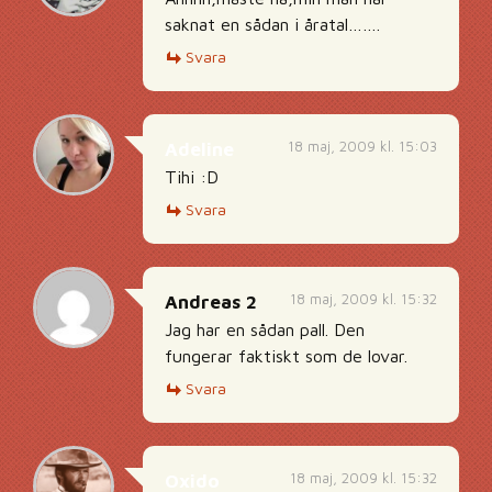
saknat en sådan i åratal…….
Svara
18 maj, 2009 kl. 15:03
Adeline
Tihi :D
Svara
18 maj, 2009 kl. 15:32
Andreas 2
Jag har en sådan pall. Den
fungerar faktiskt som de lovar.
Svara
18 maj, 2009 kl. 15:32
Oxido