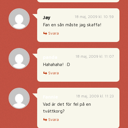
18 maj, 2009 kl. 10:59
Jay
Fan en sån måste jag skaffa!
Svara
18 maj, 2009 kl. 11:07
panda
Hahahaha! :D
Svara
18 maj, 2009 kl. 11:23
Fannie
Vad är det för fel på en
tvättkorg?
Svara