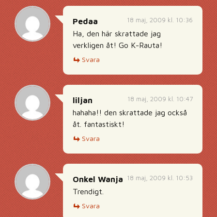
18 maj, 2009 kl. 10:36
Pedaa
Ha, den här skrattade jag
verkligen åt! Go K-Rauta!
Svara
18 maj, 2009 kl. 10:47
liljan
hahaha!! den skrattade jag också
åt. fantastiskt!
Svara
18 maj, 2009 kl. 10:53
Onkel Wanja
Trendigt.
Svara