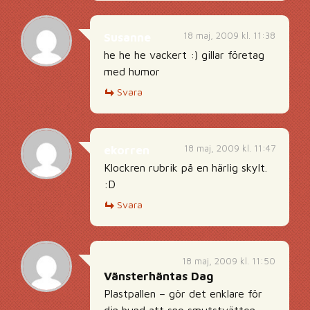
18 maj, 2009 kl. 11:38
Susanne
he he he vackert :) gillar företag
med humor
Svara
18 maj, 2009 kl. 11:47
ekorren
Klockren rubrik på en härlig skylt.
:D
Svara
18 maj, 2009 kl. 11:50
Vänsterhäntas Dag
Plastpallen – gör det enklare för
din hund att sno smutstvätten.