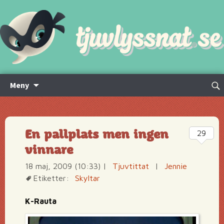
Hoppa
Sök
Meny
till
efte
innehåll
En pallplats men ingen
29
vinnare
18 maj, 2009 (10:33)
|
Tjuvtittat
|
Jennie
Etiketter:
Skyltar
K-Rauta