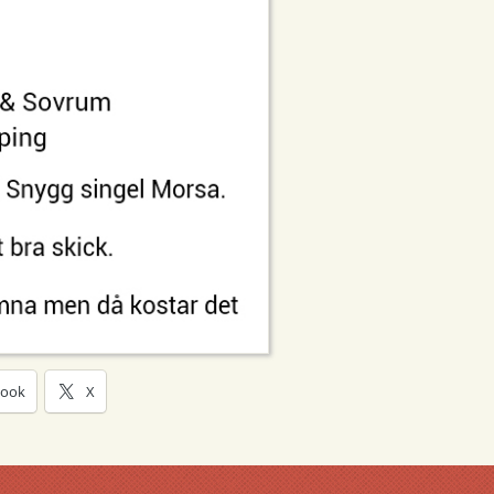
book
X