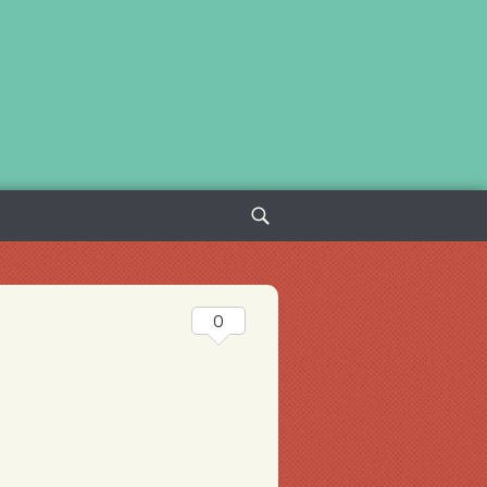
Sök
efter:
0