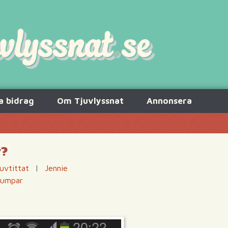
a bidrag
Om Tjuvlyssnat
Annonsera
r?
uvtittat
|
Jennie
dumpar