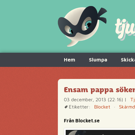
Hoppa
Hem
Slumpa
Skick
till
innehåll
Ensam pappa söke
03 december, 2013 (22:16)
|
Tj
Etiketter:
Blocket
·
Skärm
Från Blocket.se