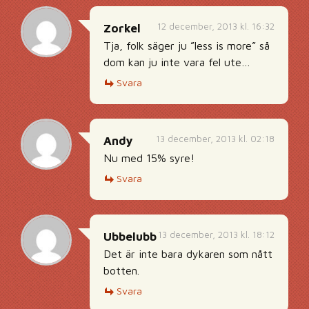
12 december, 2013 kl. 16:32
Zorkel
Tja, folk säger ju ”less is more” så
dom kan ju inte vara fel ute…
Svara
13 december, 2013 kl. 02:18
Andy
Nu med 15% syre!
Svara
13 december, 2013 kl. 18:12
Ubbelubb
Det är inte bara dykaren som nått
botten.
Svara