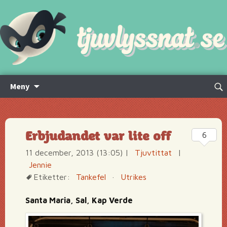
Hoppa
Sök
Meny
till
efte
innehåll
Erbjudandet var lite off
6
11 december, 2013 (13:05)
|
Tjuvtittat
|
Jennie
Etiketter:
Tankefel
·
Utrikes
Santa Maria, Sal, Kap Verde