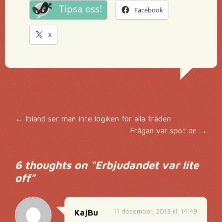
Tipsa oss!
Facebook
X
Inläggsnavigering
←
Ibland ser man inte logiken för alla träden
Frågan var spot on
→
6 thoughts on “
Erbjudandet var lite
off
”
11 december, 2013 kl. 14:49
KajBu