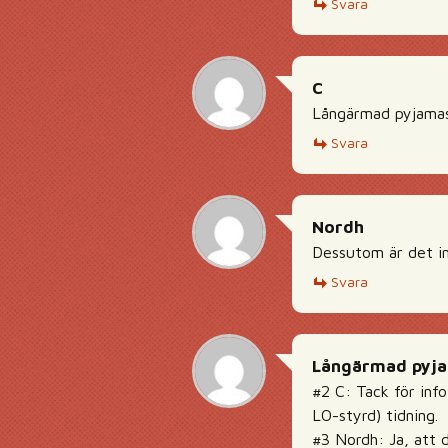
Svara
C
Långärmad pyjamas
Svara
Nordh
Dessutom är det in
Svara
Långärmad pyj
#2 C: Tack för info
LO-styrd) tidning.
#3 Nordh: Ja, att 