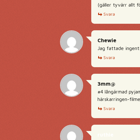
(gäller tyvärr allt
Svara
Chewie
Jag fattade ingent
Svara
3mm@
#4 långärmad pyjama
härskarringen-filme
Svara
ruthie