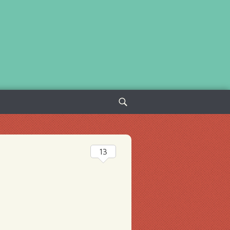
Sök
efter:
13