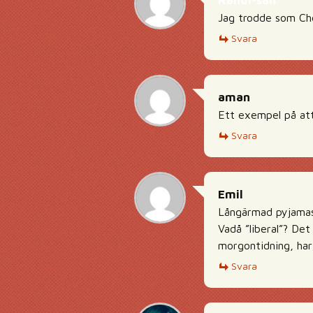
Randi-san
Jag trodde som Ch
Svara
aman
Ett exempel på att 
Svara
Emil
Långärmad pyjama
Vadå ”liberal”? Det
morgontidning, har
Svara