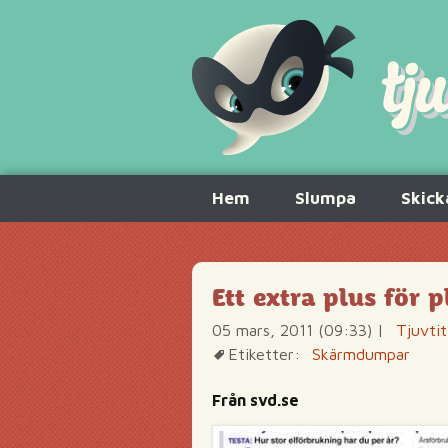
Hoppa
Hem
Slumpa
Skick
till
innehåll
Ett extra plus för 
05 mars, 2011 (09:33)
|
Tjuvtit
Etiketter:
Skärmdumpar
Från svd.se