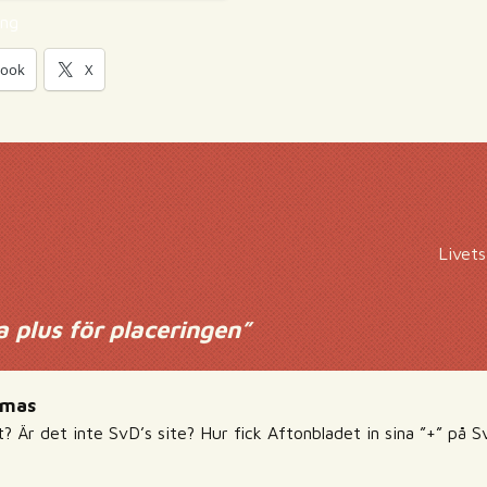
ing
book
X
Livets
a plus för placeringen
”
amas
t? Är det inte SvD’s site? Hur fick Aftonbladet in sina ”+” på