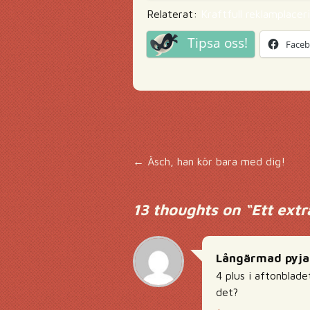
Relaterat:
Kraftfull reklamplacer
Tipsa oss!
Face
Inläggsnavigering
←
Äsch, han kör bara med dig!
13 thoughts on “
Ett extr
Långärmad pyj
4 plus i aftonblade
det?