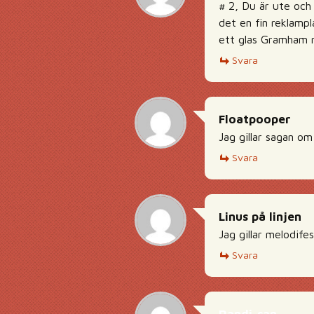
# 2, Du är ute och
det en fin reklampl
ett glas Gramham m
Svara
Floatpooper
Jag gillar sagan om
Svara
Linus på linjen
Jag gillar melodifes
Svara