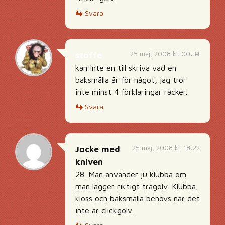
Svara
25 maj, 2008 kl. 00:34
stoffe
kan inte en till skriva vad en
baksmälla är för något, jag tror
inte minst 4 förklaringar räcker.
Svara
25 maj, 2008 kl. 18:22
Jocke med
kniven
28. Man använder ju klubba om
man lägger riktigt trägolv. Klubba,
kloss och baksmälla behövs när det
inte är clickgolv.