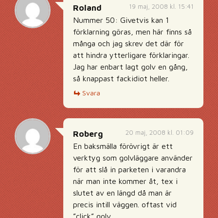
19 maj, 2008 kl. 15:41
Roland
Nummer 50: Givetvis kan 1
förklarning göras, men här finns så
många och jag skrev det där för
att hindra ytterligare förklaringar.
Jag har enbart lagt golv en gång,
så knappast fackidiot heller.
Svara
20 maj, 2008 kl. 01:09
Roberg
En baksmälla förövrigt är ett
verktyg som golvläggare använder
för att slå in parketen i varandra
när man inte kommer åt, tex i
slutet av en längd då man är
precis intill väggen. oftast vid
”click” golv.