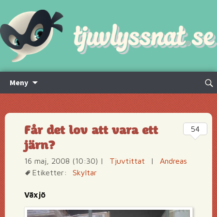
Hoppa
Sök
Meny
till
efte
innehåll
Får det lov att vara ett
54
järn?
16 maj, 2008 (10:30)
|
Tjuvtittat
|
Andreas
Etiketter:
Skyltar
Växjö