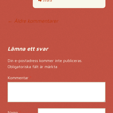
Svara
Kommentarsnavig
← Äldre kommentarer
Lämna ett svar
Din e-postadress kommer inte publiceras.
Obligatoriska fält är märkta
*
Kommentar
*
Namn
*