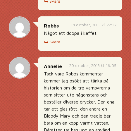
Svara
18 oktober, 2013 kl. 22:37
Robbs
Något att doppa i kaffet.
Svara
20 oktober, 2013 kl. 16:05
Annelie
Tack vare Robbs kommentar
kommer jag osökt att tänka på
historien om de tre vampyrerna
som sitter ute någonstans och
beställer diverse drycker. Den ena
tar ett glas rött, den andra en
Bloody Mary och den tredje ber
bara om en kopp varmt vatten.
Därefter tar han upp en använd