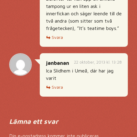
tampong ur en liten ask i
innerfickan och säger leende till de
två andra (som sitter som två
frågetecken), ”It’s teatime boys.”
Svara
22 oktober, 2013 kl. 13:28
janbanan
Ica Slidhem i Umeå, där har jag
varit
Svara
Lämna ett svar
Din e-postadress kommer inte publiceras.