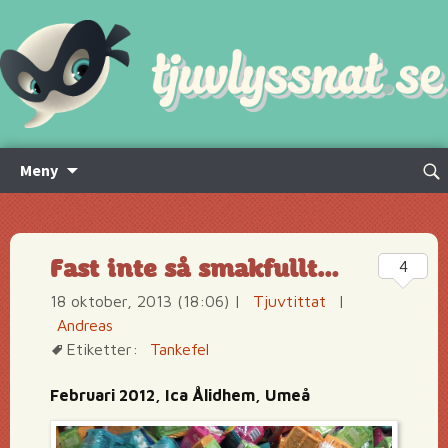
Hoppa
Sök
Meny
till
efte
innehåll
Fast inte så smakfullt…
4
18 oktober, 2013 (18:06)
|
Tjuvtittat
|
Andreas
Etiketter:
Tankefel
Februari 2012, Ica Ålidhem, Umeå