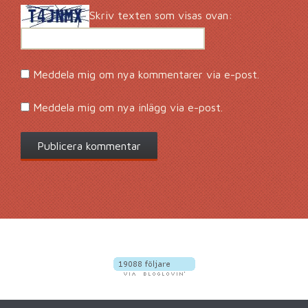
Skriv texten som visas ovan:
Meddela mig om nya kommentarer via e-post.
Meddela mig om nya inlägg via e-post.