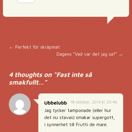
Inläggsnavigering
←
Perfekt för skräpmat
Dagens ”Vad var det jag sa?”
→
4 thoughts on “
Fast inte så
smakfullt…
”
18 oktober, 2013 kl. 20:46
Ubbelubb
Jag tycker tamponade (eller hur
det nu stavas) smakar supergott,
i synnerhet till Frutti de mare.