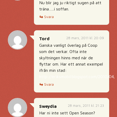
Nu blir jag ju riktigt sugen på att
träna…..i soffan.
Svara
28 mars, 2011 kl. 20:09
Tord
Ganska vanligt överlag på Coop
som det verkar. Ofta inte
skyltningen hinns med när de
flyttar om. Har ett annat exempel
ifrån min stad:
http://eriksmobil.blogspot.com/2010/04/o
Svara
28 mars, 2011 kl. 21:23
Sweydia
Har ni inte sett Open Season?