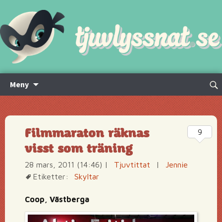
Hoppa
Sök
Meny
till
efte
innehåll
Filmmaraton räknas
9
visst som träning
28 mars, 2011 (14:46)
|
Tjuvtittat
|
Jennie
Etiketter:
Skyltar
Coop, Västberga