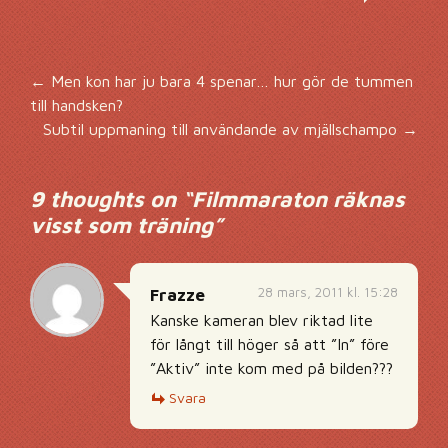
Inläggsnavigering
←
Men kon har ju bara 4 spenar… hur gör de tummen
till handsken?
Subtil uppmaning till användande av mjällschampo
→
9 thoughts on “
Filmmaraton räknas
visst som träning
”
28 mars, 2011 kl. 15:28
Frazze
Kanske kameran blev riktad lite
för långt till höger så att ”In” före
”Aktiv” inte kom med på bilden???
Svara