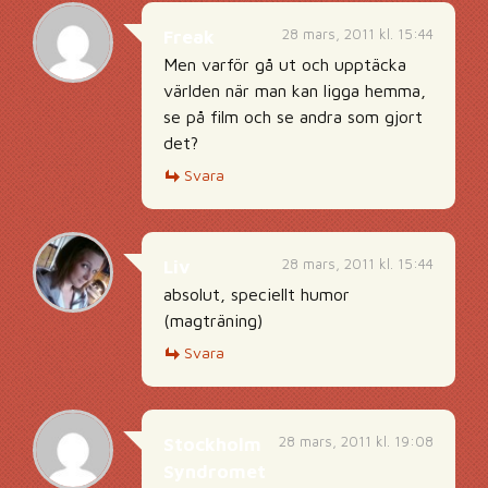
28 mars, 2011 kl. 15:44
Freak
Men varför gå ut och upptäcka
världen när man kan ligga hemma,
se på film och se andra som gjort
det?
Svara
28 mars, 2011 kl. 15:44
Liv
absolut, speciellt humor
(magträning)
Svara
28 mars, 2011 kl. 19:08
Stockholm
Syndromet