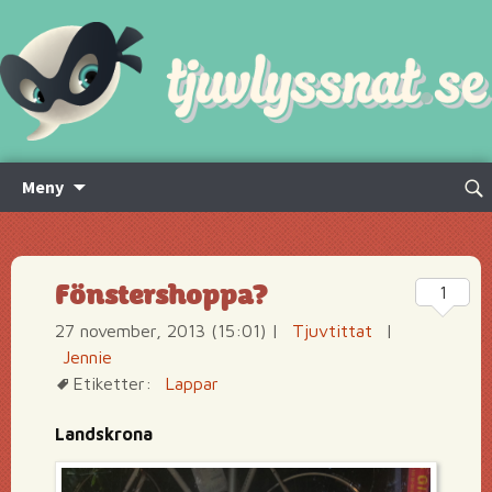
Hoppa
Sök
Meny
till
efte
innehåll
Fönstershoppa?
1
27 november, 2013 (15:01)
|
Tjuvtittat
|
Jennie
Etiketter:
Lappar
Landskrona