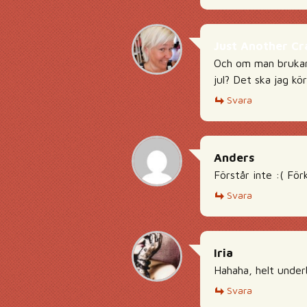
Just Another Cr
Och om man brukar v
jul? Det ska jag kör
Svara
Anders
Förstår inte :( För
Svara
Iria
Hahaha, helt under
Svara