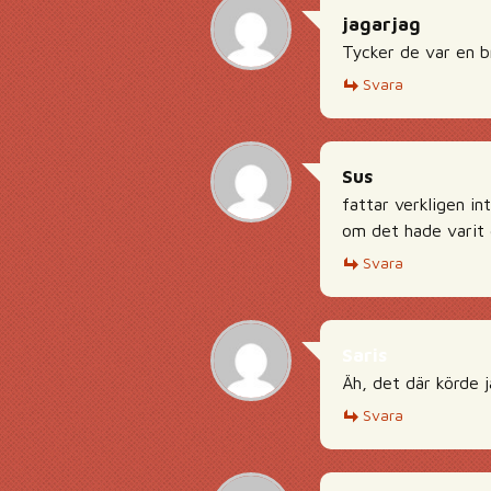
jagarjag
Tycker de var en br
Svara
Sus
fattar verkligen in
om det hade varit e
Svara
Saris
Äh, det där körde j
Svara