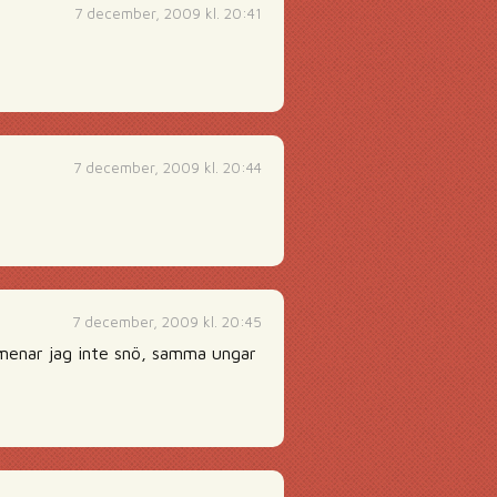
7 december, 2009 kl. 20:41
7 december, 2009 kl. 20:44
7 december, 2009 kl. 20:45
 menar jag inte snö, samma ungar