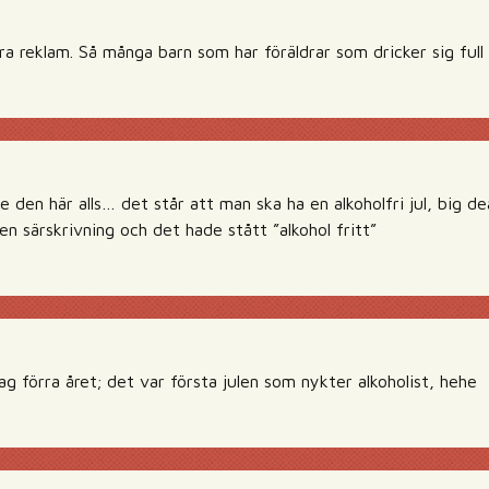
a reklam. Så många barn som har föräldrar som dricker sig full
te den här alls… det står att man ska ha en alkoholfri jul, big d
n särskrivning och det hade stått ”alkohol fritt”
ag förra året; det var första julen som nykter alkoholist, hehe