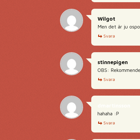
Wilgot
Men det är ju ospo
Svara
stinnepigen
OBS: Rekommendera
Svara
dmartinsson
hahaha :P
Svara