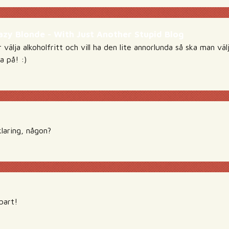
azy Blonde - With Just Another Stupid Blog
älja alkoholfritt och vill ha den lite annorlunda så ska man vä
a på! :)
klaring, någon?
bart!