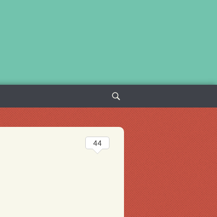
Sök
efter:
44