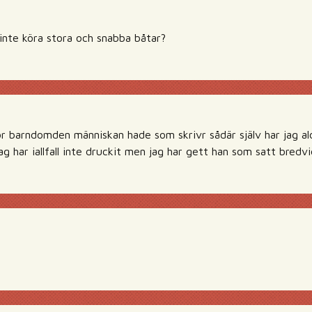
inte köra stora och snabba båtar?
ör barndomden människan hade som skrivr sådär själv har jag aldr
 jag har iallfall inte druckit men jag har gett han som satt bredv