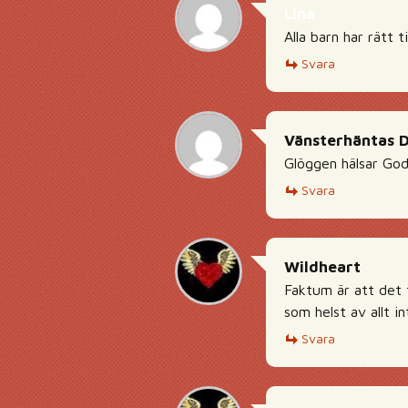
Lina
Alla barn har rätt til
Svara
Vänsterhäntas 
Glöggen hälsar GodJ
Svara
Wildheart
Faktum är att det 
som helst av allt in
Svara