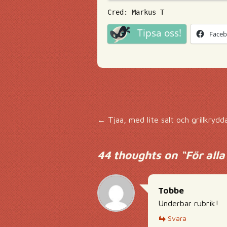
Cred: Markus T
Tipsa oss!
Face
Inläggsnavigering
←
Tjaa, med lite salt och grillkryd
44 thoughts on “
För all
Tobbe
Underbar rubrik!
Svara