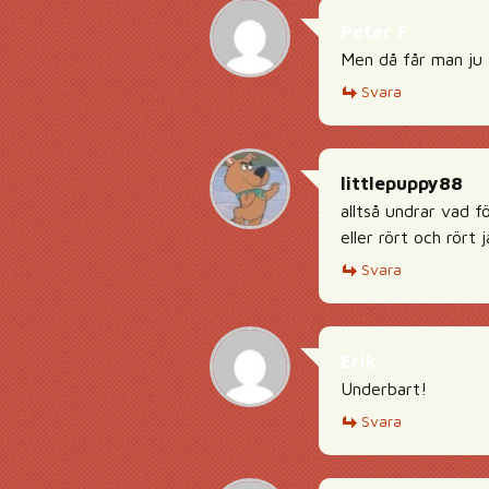
Peter F
Men då får man ju 
Svara
littlepuppy88
alltså undrar vad f
eller rört och rört
Svara
Erik
Underbart!
Svara