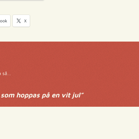
book
X
da så…
a som hoppas på en vit jul
”