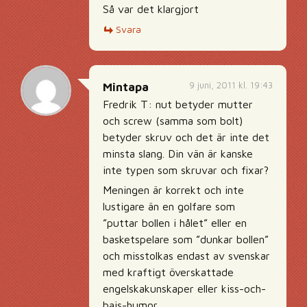
Så var det klargjort
Svara
9 juni, 2011 kl. 19:43
Mintapa
Fredrik T: nut betyder mutter
och screw (samma som bolt)
betyder skruv och det är inte det
minsta slang. Din vän är kanske
inte typen som skruvar och fixar?
Meningen är korrekt och inte
lustigare än en golfare som
”puttar bollen i hålet” eller en
basketspelare som ”dunkar bollen”
och misstolkas endast av svenskar
med kraftigt överskattade
engelskakunskaper eller kiss-och-
bajs-humor.