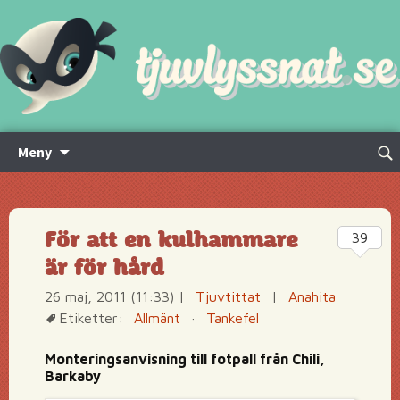
Hoppa
Sök
Meny
till
efte
innehåll
För att en kulhammare
39
är för hård
26 maj, 2011 (11:33)
|
Tjuvtittat
|
Anahita
Etiketter:
Allmänt
·
Tankefel
Monteringsanvisning till fotpall från Chili,
Barkaby