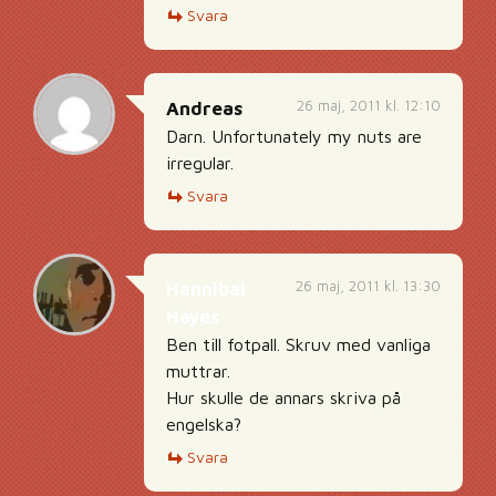
Svara
26 maj, 2011 kl. 12:10
Andreas
Darn. Unfortunately my nuts are
irregular.
Svara
26 maj, 2011 kl. 13:30
Hannibal
Hayes
Ben till fotpall. Skruv med vanliga
muttrar.
Hur skulle de annars skriva på
engelska?
Svara