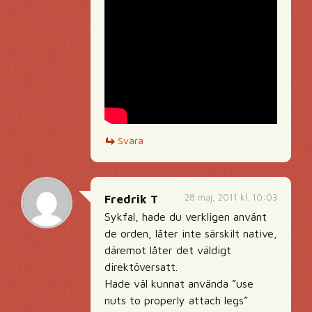
Svara
28 maj, 2011 kl. 10:03
Fredrik T
Sykfal, hade du verkligen använt
de orden, låter inte särskilt native,
däremot låter det väldigt
direktöversatt.
Hade väl kunnat använda ”use
nuts to properly attach legs”