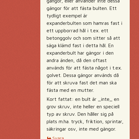
gängor, eller använder inte dessa
gängor för att fästa bulten. Ett
tydligt exempel är
expanderbulten som hamras fast i
ett uppborrad hål i t.ex. ett
betonggolv och som sitter så att
säga klämd fast i detta hål. En
expanderbult har gängor i den
andra änden, då den oftast
används för att fästa något i t.ex.
golvet. Dessa gängor används då
för att skruva fast det man ska
fästa med en mutter.
Kort fattat: en bult är _inte_ en
grov skruv, inte heller en speciell
typ av skruv. Den håller sig på
plats m.ha. tryck, friktion, sprintar,
säkringar osv, inte med gängor.
Svara