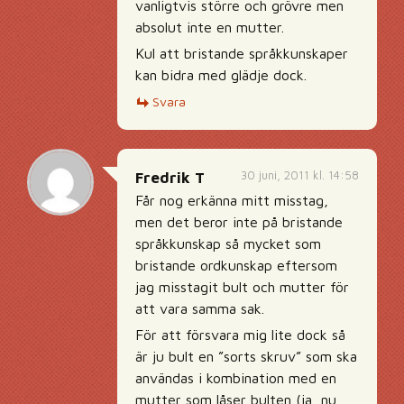
vanligtvis större och grövre men
absolut inte en mutter.
Kul att bristande språkkunskaper
kan bidra med glädje dock.
Svara
30 juni, 2011 kl. 14:58
Fredrik T
Får nog erkänna mitt misstag,
men det beror inte på bristande
språkkunskap så mycket som
bristande ordkunskap eftersom
jag misstagit bult och mutter för
att vara samma sak.
För att försvara mig lite dock så
är ju bult en ”sorts skruv” som ska
användas i kombination med en
mutter som låser bulten (ja, nu