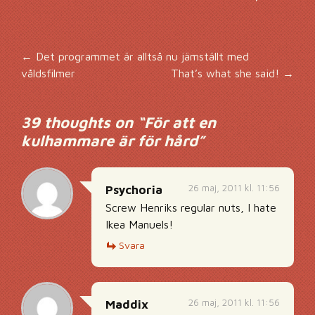
Inläggsnavigering
←
Det programmet är alltså nu jämställt med
våldsfilmer
That’s what she said!
→
39 thoughts on “
För att en
kulhammare är för hård
”
26 maj, 2011 kl. 11:56
Psychoria
Screw Henriks regular nuts, I hate
Ikea Manuels!
Svara
26 maj, 2011 kl. 11:56
Maddix