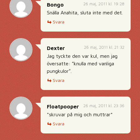
26 maj, 2011 kl. 19:28
Bongo
Snälla Anahita, sluta inte med det.
Svara
26 maj, 2011 kl. 21:32
Dexter
Jag tyckte den var kul, men jag
översatte: ”knulla med vanliga
pungkulor”.
Svara
26 maj, 2011 kl. 23:36
Floatpooper
*skruvar på mig och muttrar*
Svara