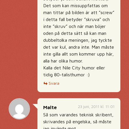
Det som kan missuppfattas om
man tittar på bilden är att ”screw”
i detta fall betyder ”skruva” och
inte ”skruv” och när man böjer
oden på detta sätt så kan man
dubbeltolka meningen, jag tyckte
det var kul, andra inte. Man måste
inte gilla allt som kommer upp här,
alla har olika humor.
Kalla det Nile City humor eller
tidig 80-talisthumor :)
Svara
23 juni, 2011 kl. 11:01
Malte
Så som varandes teknisk skribent,
skrivandes på engelska, så måste
jag invända mot