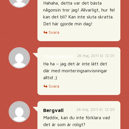
Hahaha, detta var det bästa
någonsin tror jag! Allvarligt, hur fel
kan det bli? Kan inte sluta skratta.
Det här gjorde min dag!
Svara
26 maj, 2011 kl. 12:01
Tina Dalemo
Ha ha – jag det är inte lätt det
där med monteringsanvisningar
alltid ;)
Svara
26 maj, 2011 kl. 12:05
Bergvall
Maddix, kan du inte förklara vad
det är som är roligt?