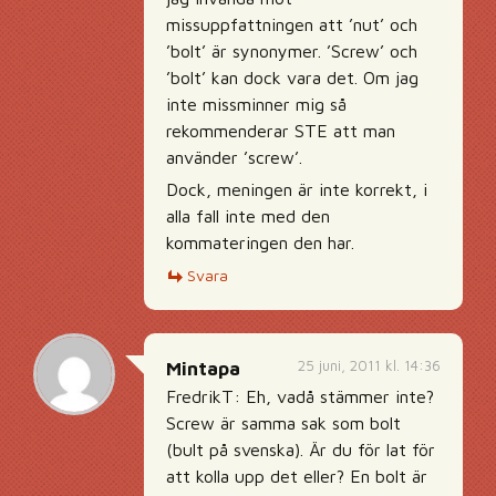
missuppfattningen att ’nut’ och
’bolt’ är synonymer. ’Screw’ och
’bolt’ kan dock vara det. Om jag
inte missminner mig så
rekommenderar STE att man
använder ’screw’.
Dock, meningen är inte korrekt, i
alla fall inte med den
kommateringen den har.
Svara
25 juni, 2011 kl. 14:36
Mintapa
FredrikT: Eh, vadå stämmer inte?
Screw är samma sak som bolt
(bult på svenska). Är du för lat för
att kolla upp det eller? En bolt är