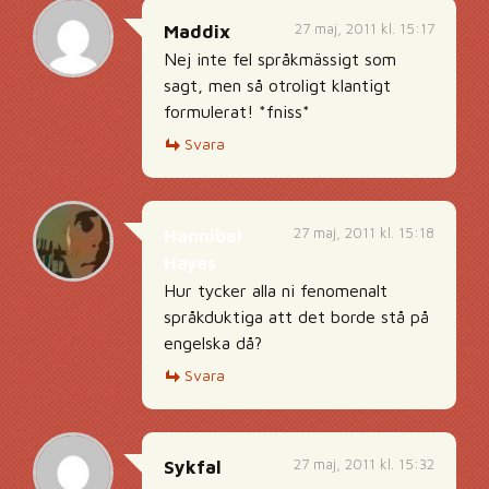
27 maj, 2011 kl. 15:17
Maddix
Nej inte fel språkmässigt som
sagt, men så otroligt klantigt
formulerat! *fniss*
Svara
27 maj, 2011 kl. 15:18
Hannibal
Hayes
Hur tycker alla ni fenomenalt
språkduktiga att det borde stå på
engelska då?
Svara
27 maj, 2011 kl. 15:32
Sykfal