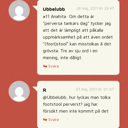
26 maj, 2011 kl. 23:47
Ubbelubb
#11 Anahita: Om detta är
”perversa tankars dag” tycker jag
att det är lämpligt att påkalla
uppmärksamhet på att även ordet
”(foot)stool” kan misstolkas å det
grövsta. Tre av sju ord i en
mening, inte dåligt.
Svara
27 maj, 2011 kl. 01:07
R
@Ubbelubb, hur lyckas man tolka
footstool perverst? jag har
försökt men inte kommit på det
Svara