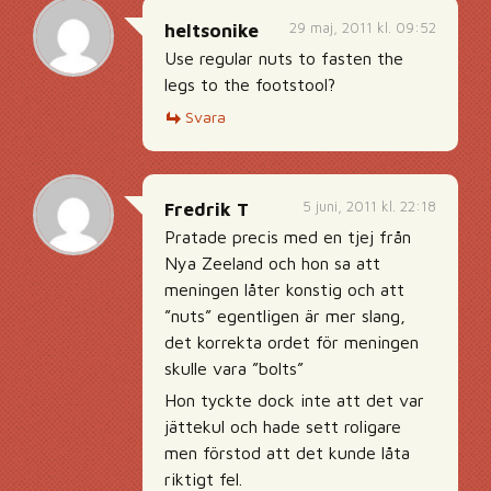
29 maj, 2011 kl. 09:52
heltsonike
Use regular nuts to fasten the
legs to the footstool?
Svara
5 juni, 2011 kl. 22:18
Fredrik T
Pratade precis med en tjej från
Nya Zeeland och hon sa att
meningen låter konstig och att
”nuts” egentligen är mer slang,
det korrekta ordet för meningen
skulle vara ”bolts”
Hon tyckte dock inte att det var
jättekul och hade sett roligare
men förstod att det kunde låta
riktigt fel.