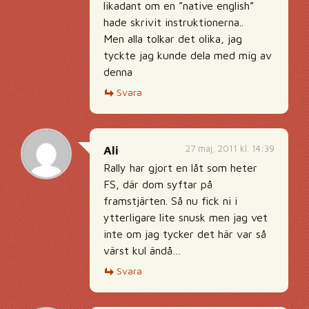
likadant om en ”native english”
hade skrivit instruktionerna..
Men alla tolkar det olika, jag
tyckte jag kunde dela med mig av
denna
Svara
27 maj, 2011 kl. 14:39
Ali
Rally har gjort en låt som heter
FS, där dom syftar på
framstjärten. Så nu fick ni i
ytterligare lite snusk men jag vet
inte om jag tycker det här var så
värst kul ändå…
Svara