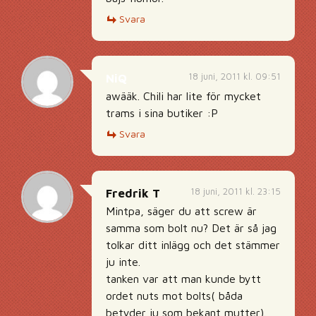
Svara
18 juni, 2011 kl. 09:51
NiQ
awääk. Chili har lite för mycket
trams i sina butiker :P
Svara
18 juni, 2011 kl. 23:15
Fredrik T
Mintpa, säger du att screw är
samma som bolt nu? Det är så jag
tolkar ditt inlägg och det stämmer
ju inte.
tanken var att man kunde bytt
ordet nuts mot bolts( båda
betyder ju som bekant mutter).