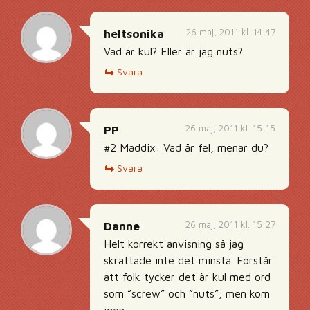
26 maj, 2011 kl. 14:47
heltsonika
Vad är kul? Eller är jag nuts?
Svara
26 maj, 2011 kl. 15:15
PP
#2 Maddix: Vad är fel, menar du?
Svara
26 maj, 2011 kl. 15:27
Danne
Helt korrekt anvisning så jag
skrattade inte det minsta. Förstår
att folk tycker det är kul med ord
som ”screw” och ”nuts”, men kom