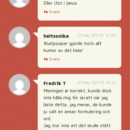
Eller (fot i )anus.
Svara
27 maj, 2011 kl. 12:50
heltsonika
floatpooper gjorde trots allt
humor av det hela!
Svara
27 maj, 2011 kl. 13:10
Fredrik T
Meningen är korrekt, kunde dock
inte hålla mig för skratt när jag
läste detta.. jag menar, de kunde
ju valt en annan formulering och
ord..
Jag tror inte att det skulle stått