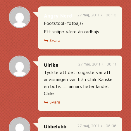
27 maj, 2011 kl. 06:10
Angry Nerd
Footstool=fotbajs?
Ett snäpp värre än ordbajs.
Svara
27 maj, 2011 kl. 08:11
Ulrika
Tyckte att det roligaste var att
anvisningen var från Chili. Kanske
en butik …. annars heter landet
Chile.
Svara
27 maj, 2011 kl. 08:38
Ubbelubb