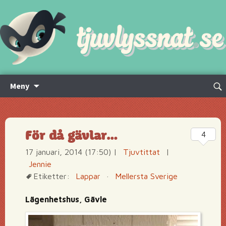
Hoppa
Sök
Meny
till
efte
innehåll
För då gävlar…
4
17 januari, 2014 (17:50)
|
Tjuvtittat
|
Jennie
Etiketter:
Lappar
·
Mellersta Sverige
Lägenhetshus, Gävle