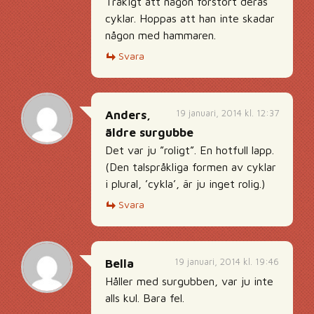
Tråkigt att någon förstört deras
cyklar. Hoppas att han inte skadar
någon med hammaren.
Svara
19 januari, 2014 kl. 12:37
Anders,
äldre surgubbe
Det var ju ”roligt”. En hotfull lapp.
(Den talspråkliga formen av cyklar
i plural, ’cykla’, är ju inget rolig.)
Svara
19 januari, 2014 kl. 19:46
Bella
Håller med surgubben, var ju inte
alls kul. Bara fel.