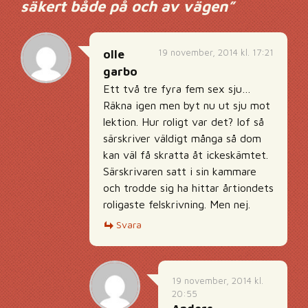
säkert både på och av vägen
”
19 november, 2014 kl. 17:21
olle
garbo
Ett två tre fyra fem sex sju…
Räkna igen men byt nu ut sju mot
lektion. Hur roligt var det? Iof så
särskriver väldigt många så dom
kan väl få skratta åt ickeskämtet.
Särskrivaren satt i sin kammare
och trodde sig ha hittar årtiondets
roligaste felskrivning. Men nej.
Svara
19 november, 2014 kl.
20:55