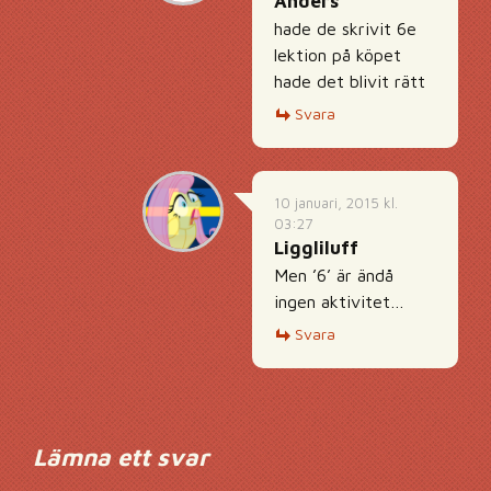
Anders
hade de skrivit 6e
lektion på köpet
hade det blivit rätt
Svara
10 januari, 2015 kl.
03:27
Liggliluff
Men ’6’ är ändå
ingen aktivitet…
Svara
Lämna ett svar