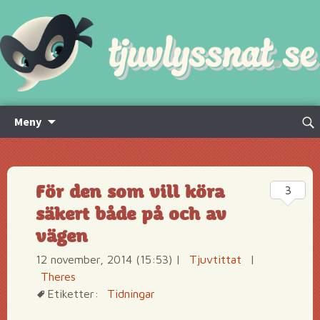
Hoppa
Sök
Meny
till
efte
innehåll
För den som vill köra
3
säkert både på och av
vägen
12 november, 2014 (15:53)
|
Tjuvtittat
|
Theres
Etiketter:
Tidningar