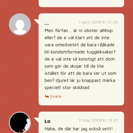
1 april, 2008 kl. 21:06
...
Men förfan… är ni idioter allihop
eller? de e väl klart att de inte
vara omedvetet de bara rååkade
bli kondomformade tuggleksaker?
de e väl inte så konstigt att dom
som gör de skojar till de lite
istället för att de bara ser ut som
ben? djuret lär ju knappast märka
specielt stor skildnad
Svara
11 maj, 2008 kl. 19:01
Lo
Haha, de där har jag också sett!