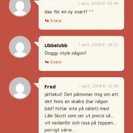
1 april, 2008 kl. 06:48
anton
dax för en ny snart? ^^
Svara
1 april, 2008 kl. 08:22
Ubbelubb
Doggy style någon?
Svara
1 april, 2008 kl. 12:58
Fred
jättekul! Det påminner mig om att
det finns en skallra (har någon
bild? hittar inte på nätet) med
Lille Skutt som ser ut precis så…
vit nedanför och rosa på toppen…
porrigt värre…