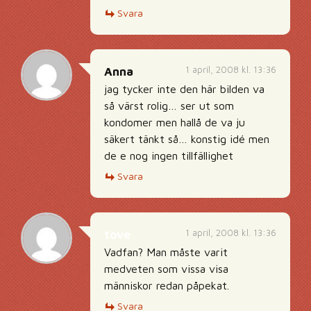
Svara
1 april, 2008 kl. 13:36
Anna
jag tycker inte den här bilden va
så värst rolig… ser ut som
kondomer men hallå de va ju
säkert tänkt så… konstig idé men
de e nog ingen tillfällighet
Svara
1 april, 2008 kl. 13:36
tove
Vadfan? Man måste varit
medveten som vissa visa
människor redan påpekat.
Svara