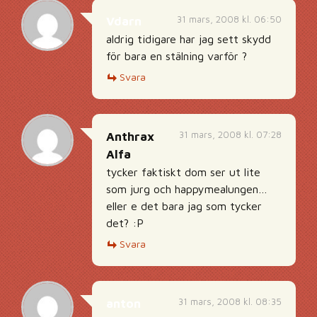
31 mars, 2008 kl. 06:50
Vdarn
aldrig tidigare har jag sett skydd
för bara en stälning varför ?
Svara
31 mars, 2008 kl. 07:28
Anthrax
Alfa
tycker faktiskt dom ser ut lite
som jurg och happymealungen…
eller e det bara jag som tycker
det? :P
Svara
31 mars, 2008 kl. 08:35
anton