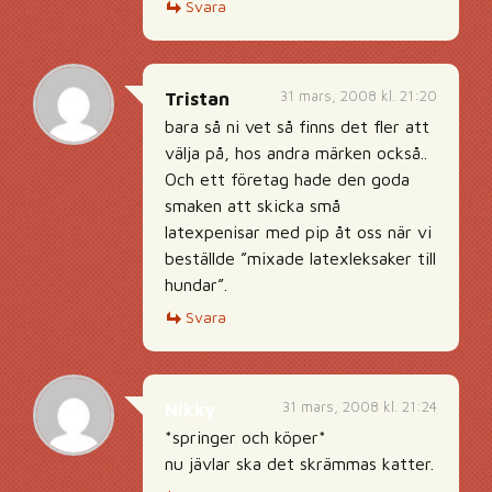
Svara
31 mars, 2008 kl. 21:20
Tristan
bara så ni vet så finns det fler att
välja på, hos andra märken också..
Och ett företag hade den goda
smaken att skicka små
latexpenisar med pip åt oss när vi
beställde ”mixade latexleksaker till
hundar”.
Svara
31 mars, 2008 kl. 21:24
Nikky
*springer och köper*
nu jävlar ska det skrämmas katter.