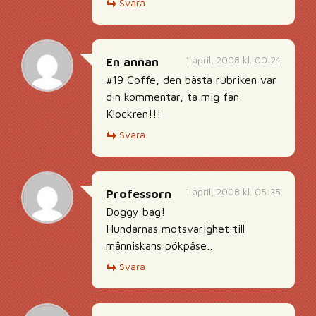
Svara
1 april, 2008 kl. 00:24
En annan
#19 Coffe, den bästa rubriken var
din kommentar, ta mig fan
Klockren!!!
Svara
1 april, 2008 kl. 05:35
Professorn
Doggy bag!
Hundarnas motsvarighet till
människans pökpåse…
Svara