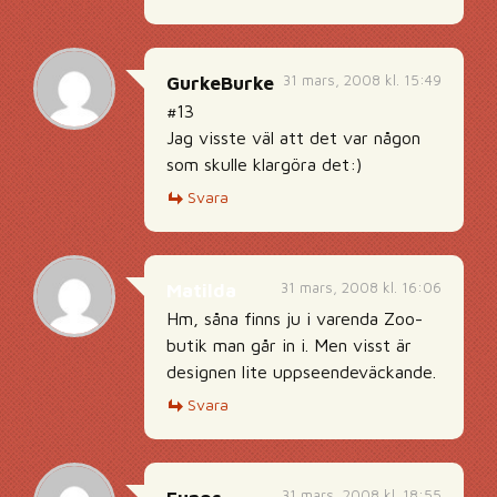
31 mars, 2008 kl. 15:49
GurkeBurke
#13
Jag visste väl att det var någon
som skulle klargöra det:)
Svara
31 mars, 2008 kl. 16:06
Matilda
Hm, såna finns ju i varenda Zoo-
butik man går in i. Men visst är
designen lite uppseendeväckande.
Svara
31 mars, 2008 kl. 18:55