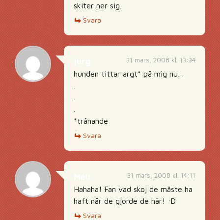
skiter ner sig.
Svara
31 mars, 2008 kl. 13:34
jurg
hunden tittar argt* på mig nu…
.
.
.
*trånande
Svara
31 mars, 2008 kl. 14:11
Meli
Hahaha! Fan vad skoj de måste ha
haft när de gjorde de här! :D
Svara