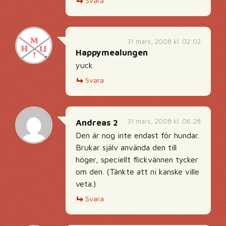
Svara
31 mars, 2008 kl. 02:02
Happymealungen
yuck
Svara
31 mars, 2008 kl. 06:28
Andreas 2
Den är nog inte endast för hundar.
Brukar själv använda den till
höger, speciellt flickvännen tycker
om den. (Tänkte att ni kanske ville
veta.)
Svara