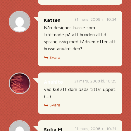
31 mars, 2008 kl. 10:24
Katten
Nån designer-husse som
tröttnade på att hunden alltid
sprang iväg med kådisen efter att
husse använt den?
Svara
31 mars, 2008 kl. 10:25
Anahita
vad kul att dom båda tittar uppåt.
(…)
Svara
31 mars, 2008 kl. 10:34
Sofia M