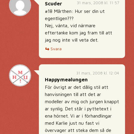
31 mars, 2008 kl. 11:57
Scuder
#18 Mårthen: Hur ser din ut
egentligen???
Nej, vänta, vid närmare
eftertanke kom jag fram till att
jag nog inte vill veta det.
Svara
31 mars, 2008 kl. 12:04
Happymealungen
För övrigt ar det dålig stil att
hanvisningen till att det ar
modeller av mig och jurgen knappt
ar synlig. Det står i pyttetext i
ena hörnet. Vi ar i förhandlingar
med Karlie just nu fast vi
övervager att steka dem så de