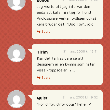
Eunos
Jag visste att jag inte var den
enda att kalla min tjej för hund.
Anglosaxare verkar tydligen också
kalla brudar det, ”Dog Toy”.. jojo
Svara
31 mars, 2008 kl. 19:11
Tirim
Kan det tänkas vara så att
designern är en kvinna som hatar
vissa kroppsdelar…? :)
Svara
31 mars, 2008 kl. 19:52
Quist
”For dirty, dirty dogs” hehe :P