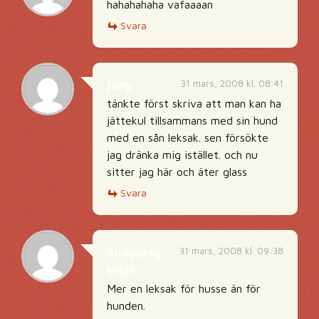
hahahahaha vafaaaan
Svara
31 mars, 2008 kl. 08:41
jurg
tänkte först skriva att man kan ha
jättekul tillsammans med sin hund
med en sån leksak. sen försökte
jag dränka mig istället. och nu
sitter jag här och äter glass
Svara
31 mars, 2008 kl. 09:38
Shopping
Bitch
Mer en leksak för husse än för
hunden.