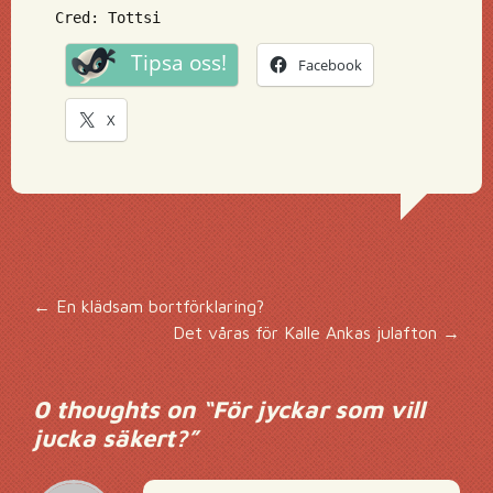
Cred: Tottsi
Tipsa oss!
Facebook
X
Inläggsnavigering
←
En klädsam bortförklaring?
Det våras för Kalle Ankas julafton
→
0 thoughts on “
För jyckar som vill
jucka säkert?
”