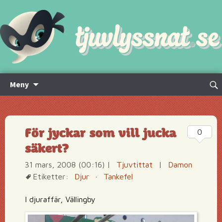
Hoppa
Sök
Meny
till
efte
innehåll
För jyckar som vill jucka
0
säkert?
31 mars, 2008 (00:16)
|
Tjuvtittat
|
Damon
Etiketter:
Djur
·
Tankefel
I djuraffär, Vällingby