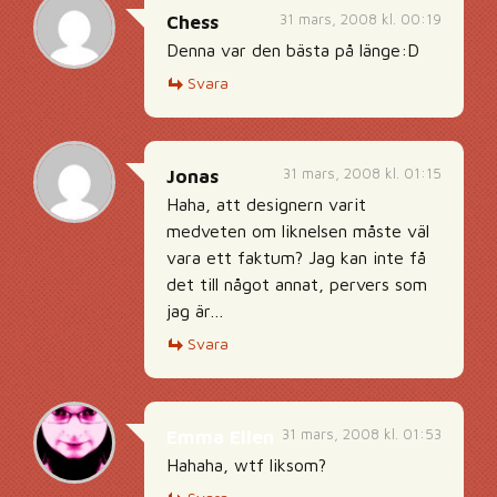
31 mars, 2008 kl. 00:19
Chess
Denna var den bästa på länge:D
Svara
31 mars, 2008 kl. 01:15
Jonas
Haha, att designern varit
medveten om liknelsen måste väl
vara ett faktum? Jag kan inte få
det till något annat, pervers som
jag är…
Svara
31 mars, 2008 kl. 01:53
Emma Ellen
Hahaha, wtf liksom?