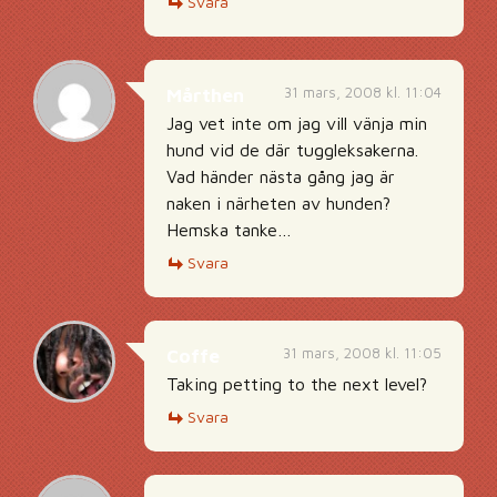
Svara
31 mars, 2008 kl. 11:04
Mårthen
Jag vet inte om jag vill vänja min
hund vid de där tuggleksakerna.
Vad händer nästa gång jag är
naken i närheten av hunden?
Hemska tanke…
Svara
31 mars, 2008 kl. 11:05
Coffe
Taking petting to the next level?
Svara