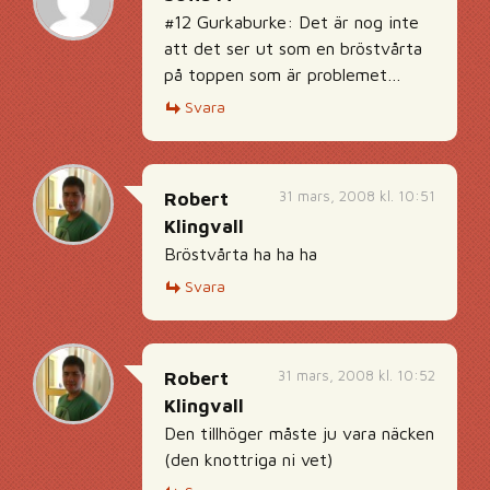
#12 Gurkaburke: Det är nog inte
att det ser ut som en bröstvårta
på toppen som är problemet…
Svara
31 mars, 2008 kl. 10:51
Robert
Klingvall
Bröstvårta ha ha ha
Svara
31 mars, 2008 kl. 10:52
Robert
Klingvall
Den tillhöger måste ju vara näcken
(den knottriga ni vet)