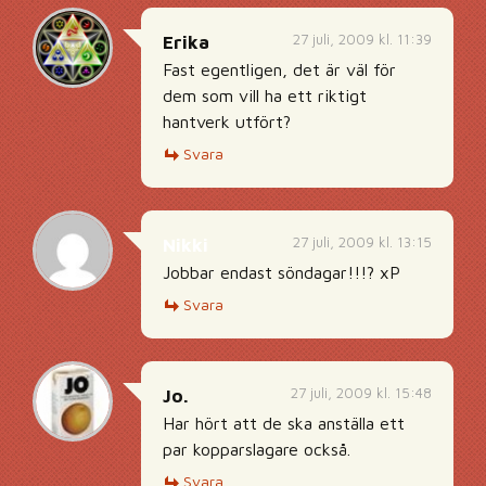
27 juli, 2009 kl. 11:39
Erika
Fast egentligen, det är väl för
dem som vill ha ett riktigt
hantverk utfört?
Svara
27 juli, 2009 kl. 13:15
Nikki
Jobbar endast söndagar!!!? xP
Svara
27 juli, 2009 kl. 15:48
Jo.
Har hört att de ska anställa ett
par kopparslagare också.
Svara