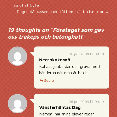
Inläggsnavigering
←
Emot stilbyte
Dagen då bussen hade fått en 4/4-taktsmotor
→
19 thoughts on “
Företaget som gav
oss träkeps och betonghatt
”
26 juli, 2009 kl. 08:18
Necrokokosnö
Kul att jobba där och gräva med
händerna när man är bakis.
Svara
26 juli, 2009 kl. 09:19
Vänsterhäntas Dag
Nämen, har mina elever redan