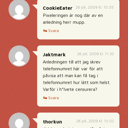
26 juli, 2009 kl. 10:55
CookieEater
Pixeleringen är nog där av en
anledning herr mupp.
Svara
26 juli, 2009 kl. 11:33
Jaktmark
Anledningen till att jag skrev
telefonnumret här var för att
påvisa att man kan få tag i
telefonnumret hur lätt som helst.
Varför i h*lvete censurera?
Svara
26 juli, 2009 kl. 13:02
thorkun