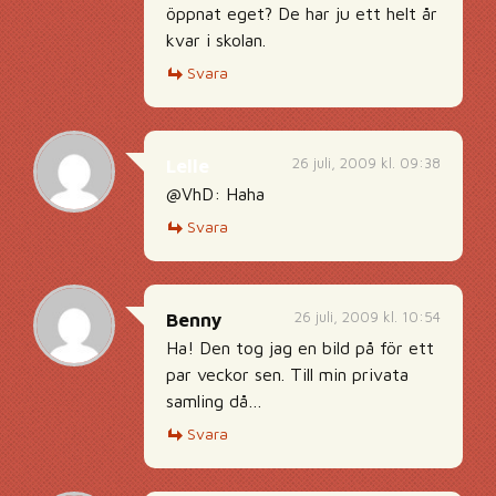
öppnat eget? De har ju ett helt år
kvar i skolan.
Svara
26 juli, 2009 kl. 09:38
Lelle
@VhD: Haha
Svara
26 juli, 2009 kl. 10:54
Benny
Ha! Den tog jag en bild på för ett
par veckor sen. Till min privata
samling då…
Svara