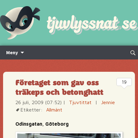
Hoppa
Sök
Meny
till
efte
innehåll
Företaget som gav oss
19
träkeps och betonghatt
26 juli, 2009 (07:52)
|
Tjuvtittat
|
Jennie
Etiketter:
Allmänt
Odinsgatan, Göteborg