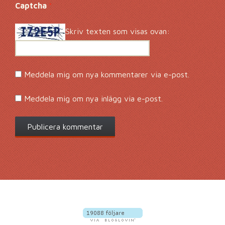
Captcha
*
Skriv texten som visas ovan:
Meddela mig om nya kommentarer via e-post.
Meddela mig om nya inlägg via e-post.