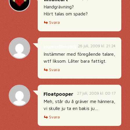
Handgrävning?
Hört talas om spade?
Svara
26 juli, 2009 kl. 21:24
Homofilmjölk
Instämmer med föregående talare,
wtf liksom. Låter bara fattigt.
Svara
27 juli, 2009 kl. 00:17
Floatpooper
Meh, står du å gräver me hännera,
vi skulle ju ta en bakis ju…
Svara