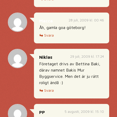
28 juli, 2009 kl. 00:46
Macca
Åh, gamla goa göteborg!
Svara
29 juli, 2009 kl. 17:24
Niklas
Företaget drivs av Bettina Baki,
därav namnet Bakis Mur
Byggservice. Men det är ju rätt
roligt ändå :)
Svara
5 augusti, 2009 kl. 15:10
PP