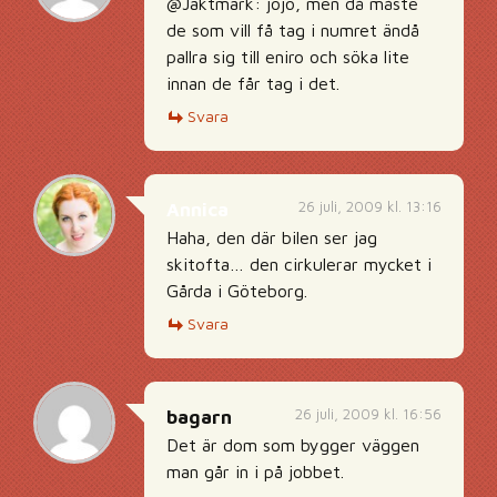
@Jaktmark: jojo, men då måste
de som vill få tag i numret ändå
pallra sig till eniro och söka lite
innan de får tag i det.
Svara
26 juli, 2009 kl. 13:16
Annica
Haha, den där bilen ser jag
skitofta… den cirkulerar mycket i
Gårda i Göteborg.
Svara
26 juli, 2009 kl. 16:56
bagarn
Det är dom som bygger väggen
man går in i på jobbet.