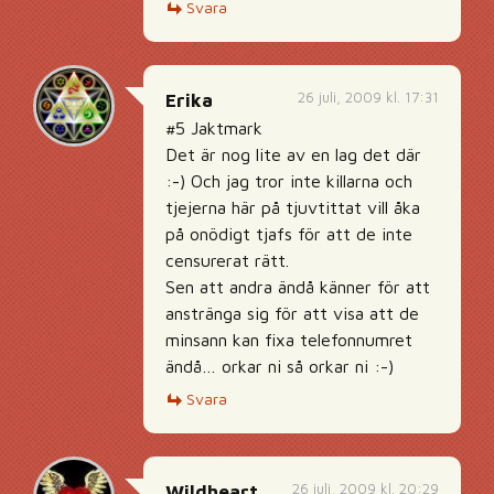
Svara
26 juli, 2009 kl. 17:31
Erika
#5 Jaktmark
Det är nog lite av en lag det där
:-) Och jag tror inte killarna och
tjejerna här på tjuvtittat vill åka
på onödigt tjafs för att de inte
censurerat rätt.
Sen att andra ändå känner för att
anstränga sig för att visa att de
minsann kan fixa telefonnumret
ändå… orkar ni så orkar ni :-)
Svara
26 juli, 2009 kl. 20:29
Wildheart