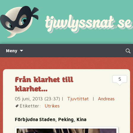
Hoppa
Sök
Meny
till
efte
innehåll
Från klarhet till
5
klarhet…
05 juni, 2013 (23:37)
|
Tjuvtittat
|
Andreas
Etiketter:
Utrikes
Förbjudna Staden, Peking, Kina