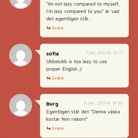
”Im not lazy compared to myself,
I’m lazy compared to you” är vad
det egentligen står…
Svara
7 juni, 2013 kl. 22:11
sofia
Ubbelubb is too lazy to use
proper English ;)
Svara
11 juni, 2013 kl. 14:52
Burg
Egentligen står det ”Denna väska
kostar fem riskorn”
Svara