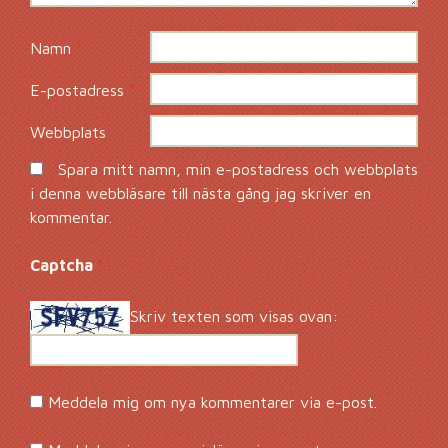
Namn
*
E-postadress
*
Webbplats
Spara mitt namn, min e-postadress och webbplats
i denna webbläsare till nästa gång jag skriver en
kommentar.
Captcha
*
Skriv texten som visas ovan:
Meddela mig om nya kommentarer via e-post.