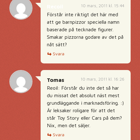
10 mars, 2011 kl. 15:44
Recoil
Förstår inte riktigt det här med
att ge barnpizzor speciella namn
baserade på tecknade figurer.
Smakar pizzorna godare av det på
nåt sätt?
Svara
10 mars, 2011 kl. 16:26
Tomas
Reoil: Förstår du inte det så har
du missat det absolut näst mest
grundläggande i marknadsföring. :)
Är leksaker roligare för att det
står Toy Story eller Cars på dem?
Nix, men det säljer.
Svara