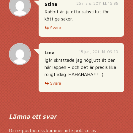
25 mars, 2011 kl. 15:36
Stina
Rabbit är ju ofta substitut för
köttiga saker.
Svara
15 juni, 2011 kl. 09:10
Lina
Igår skrattade jag högljutt åt den
här lappen – och det är precis lika
roligt idag. HAHAHAHA!!! :)
Svara
Lämna ett svar
Din e-postadress kommer inte publiceras.