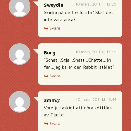
10 mars, 2011 kl. 13:20
Sweydia
Skinka på de tre första? Skall det
inte vara anka?
Svara
10 mars, 2011 kl. 13:40
Burg
”Schat…Stja…Shatt…Chatte…äh
fan…jag kallar den Rabbit istället”
Svara
10 mars, 2011 kl. 13:44
3mm@
Vore ju taskigt att göra köttfärs
av Tjatte
Svara