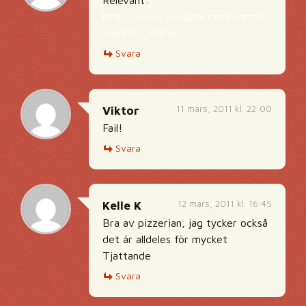
http://www.youtube.com/watch?
v=kaYcL_V4Fyc
Svara
11 mars, 2011 kl. 22:00
Viktor
Fail!
Svara
12 mars, 2011 kl. 16:45
Kelle K
Bra av pizzerian, jag tycker också
det är alldeles för mycket
Tjattande
Svara