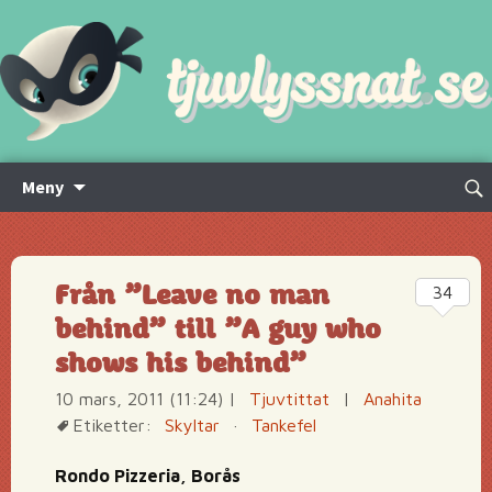
Hoppa
Sök
Meny
till
efte
innehåll
Från ”Leave no man
34
behind” till ”A guy who
shows his behind”
10 mars, 2011 (11:24)
|
Tjuvtittat
|
Anahita
Etiketter:
Skyltar
·
Tankefel
Rondo Pizzeria, Borås