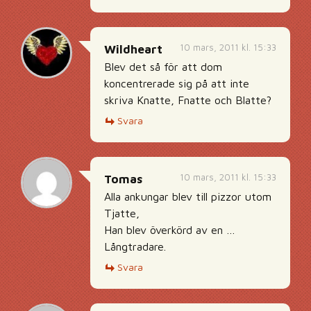
10 mars, 2011 kl. 15:33
Wildheart
Blev det så för att dom
koncentrerade sig på att inte
skriva Knatte, Fnatte och Blatte?
Svara
10 mars, 2011 kl. 15:33
Tomas
Alla ankungar blev till pizzor utom
Tjatte,
Han blev överkörd av en …
Långtradare.
Svara