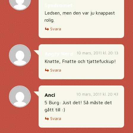
Syndromet
Ledsen, men den var ju knappast
rolig.
Svara
10 mars, 2011 kl. 20:13
Angry Nerd
Knatte, Fnatte och tjattefuckup!
Svara
10 mars, 2011 kl. 20:43
Anci
5 Burg: Just det! Så måste det
gått till :)
Svara