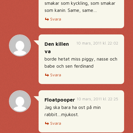
smakar som kyckling, som smakar
som kanin. Same, same…
Svara
10 mars, 2011 kl. 22:02
Den killen
va
borde hetat miss piggy, nasse och
babe och sen ferdinand
Svara
10 mars, 2011 kl. 22:25
Floatpooper
Jag ska bara ha ost på min
rabbit…mjukost.
Svara