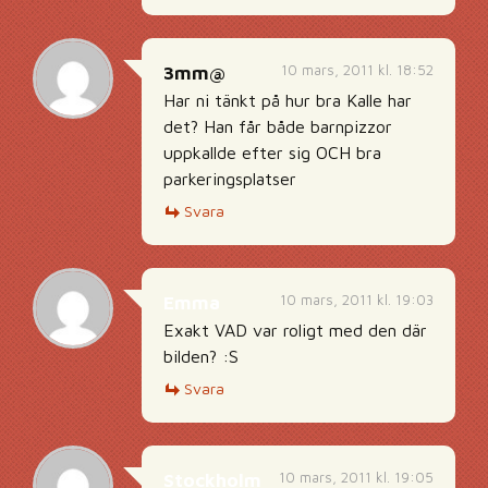
10 mars, 2011 kl. 18:52
3mm@
Har ni tänkt på hur bra Kalle har
det? Han får både barnpizzor
uppkallde efter sig OCH bra
parkeringsplatser
Svara
10 mars, 2011 kl. 19:03
Emma
Exakt VAD var roligt med den där
bilden? :S
Svara
10 mars, 2011 kl. 19:05
Stockholm