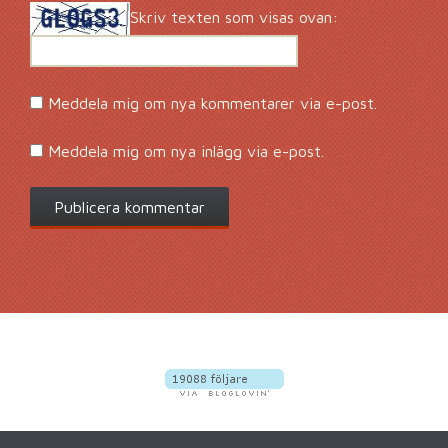
Skriv texten som visas ovan:
Meddela mig om nya kommentarer via e-post.
Meddela mig om nya inlägg via e-post.