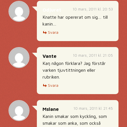
10 mars, 2011 kl. 20:53
Odjuret
Knatte har opererat om sig… till
kanin…
Svara
10 mars, 2011 kl. 21:05
Vante
Kaŋ någon förklara? Jag förstår
varken tjuvtittningen eller
rubriken.
Svara
10 mars, 2011 kl. 21:45
Mslane
Kanin smakar som kyckling, som
smakar som anka, som också