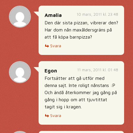
10 mars, 2011 kl. 23:48
Amalia
Den där sista pizzan, vibrerar den?
Har dom nån maxåldersgräns på
att få köpa barnpizza?
Svara
11 mars, 2011 kl. 01:48
Egon
Fortsätter att gå utför med
denna sajt. Inte roligt nånstans :P
Och ändå återkommer jag gång på
gång i hopp om att tjuvtittat
tagit sig i kragen.
Svara