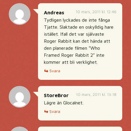
10 mars, 2011 kl. 12:46
Andreas
Tydligen lyckades de inte fånga
Tjatte. Slaktade en oskylldig hare
istället. Ifall det var självaste
Roger Rabbit kan det hända att
den planerade filmen ”Who
Framed Roger Rabbit 2” inte
kommer att bli verklighet.
Svara
10 mars, 2011 kl. 13:18
StoreBror
Lägre än Glocalnet.
Svara