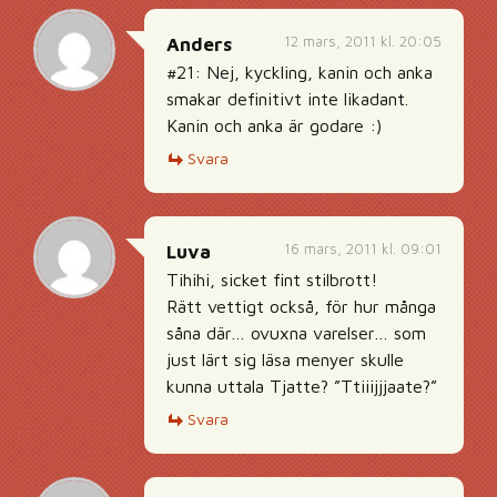
12 mars, 2011 kl. 20:05
Anders
#21: Nej, kyckling, kanin och anka
smakar definitivt inte likadant.
Kanin och anka är godare :)
Svara
16 mars, 2011 kl. 09:01
Luva
Tihihi, sicket fint stilbrott!
Rätt vettigt också, för hur många
såna där… ovuxna varelser… som
just lärt sig läsa menyer skulle
kunna uttala Tjatte? ”Ttiiijjjaate?”
Svara