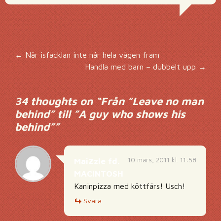
Inläggsnavigering
←
När isfacklan inte når hela vägen fram
Handla med barn – dubbelt upp
→
34 thoughts on “
Från ”Leave no man
behind” till ”A guy who shows his
behind”
”
10 mars, 2011 kl. 11:58
MaiZzle fd.
MAClNTOSH
Kaninpizza med köttfärs! Usch!
Svara