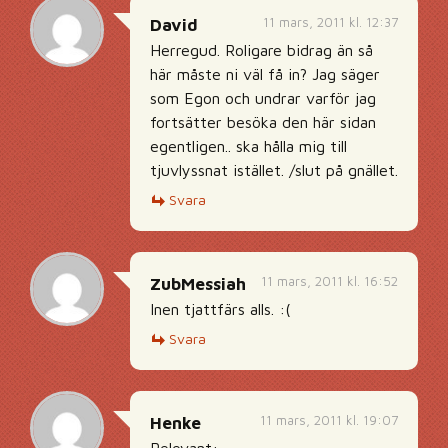
11 mars, 2011 kl. 12:37
David
Herregud. Roligare bidrag än så
här måste ni väl få in? Jag säger
som Egon och undrar varför jag
fortsätter besöka den här sidan
egentligen.. ska hålla mig till
tjuvlyssnat istället. /slut på gnället.
Svara
11 mars, 2011 kl. 16:52
ZubMessiah
Inen tjattfärs alls. :(
Svara
11 mars, 2011 kl. 19:07
Henke
Relevant: