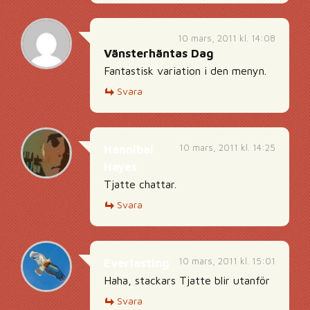
10 mars, 2011 kl. 14:08
Vänsterhäntas Dag
Fantastisk variation i den menyn.
Svara
10 mars, 2011 kl. 14:25
Hannibal
Hayes
Tjatte chattar.
Svara
10 mars, 2011 kl. 15:01
Everlasting
Haha, stackars Tjatte blir utanför
Svara