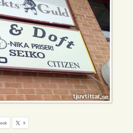
book
X