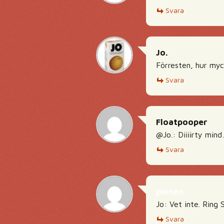
Svara
Jo.
Förresten, hur myck
Svara
Floatpooper
@Jo.: Diiiirty min
Svara
pinnen
Jo: Vet inte. Ring S
Svara