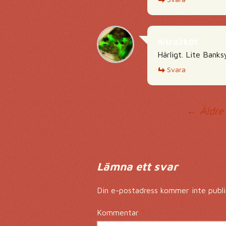
nitro2k01
Härligt. Lite Banks
Svara
Ko
← Äldre
Lämna ett svar
Din e-postadress kommer inte publi
Kommentar
*