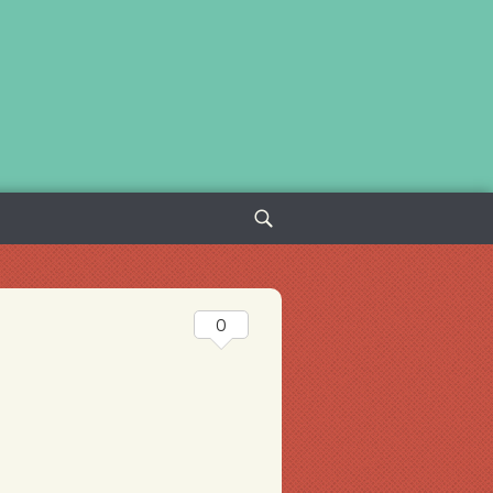
Sök
efter:
0