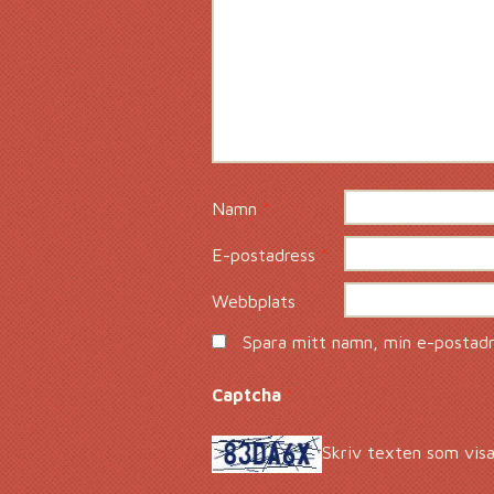
Namn
*
E-postadress
*
Webbplats
Spara mitt namn, min e-postadre
Captcha
*
Skriv texten som visa