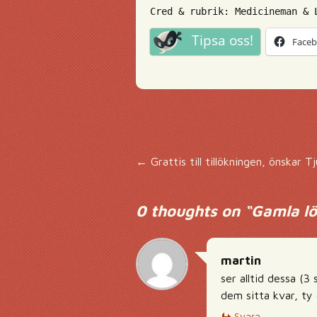
Cred & rubrik: Medicineman & 
Tipsa oss!
Face
Inläggsnavigering
←
Grattis till tillökningen, önskar T
0 thoughts on “
Gamla lö
martin
ser alltid dessa (3
dem sitta kvar, ty 
Svara