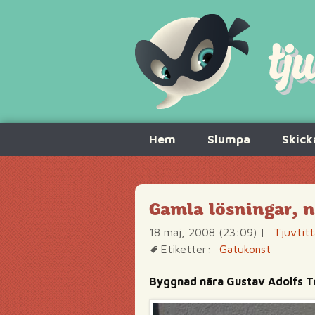
Hoppa
Hem
Slumpa
Skick
till
innehåll
Gamla lösningar, n
18 maj, 2008 (23:09)
|
Tjuvtitt
Etiketter:
Gatukonst
Byggnad nära Gustav Adolfs T