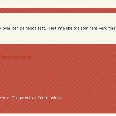
y över den på något sätt. (Fast inte lika bra som hans verk förs
mmentarsnavigerin
 kommentarer
ceras.
Obligatoriska fält är märkta
*