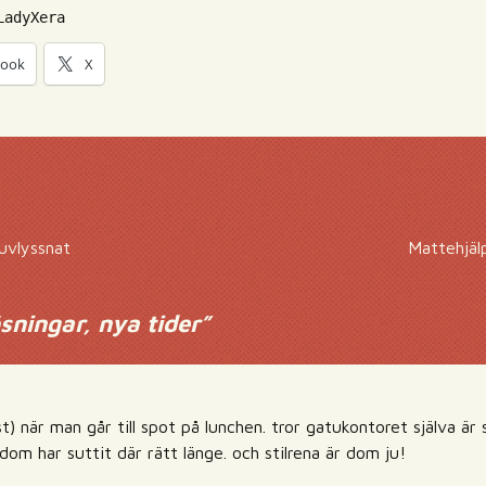
LadyXera
book
X
juvlyssnat
Mattehjälp
sningar, nya tider
”
 st) när man går till spot på lunchen. tror gatukontoret själva är
dom har suttit där rätt länge. och stilrena är dom ju!