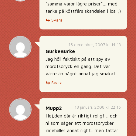
”samma varor lägre priser”… med
tanke på köttfärs skandalen i Ica. ;)
Svara
15 december, 2007 kl. 14:13
GurkeBurke
Jag höll faktiskt på att spy av
morotsdryck en gång. Det var
värre än något annat jag smakat.
Svara
18 januari, 2008 kl. 22:16
Mupp2
Hej,den där är riktigt rolig!!…och
ni som säger att morotsdrycker
innehåller annat right…men fattar