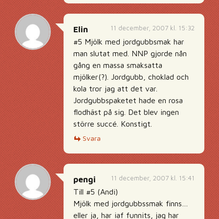
11 december, 2007 kl. 15:32
Elin
#5 Mjölk med jordgubbsmak har
man slutat med. NNP gjorde nån
gång en massa smaksatta
mjölker(?). Jordgubb, choklad och
kola tror jag att det var.
Jordgubbspaketet hade en rosa
flodhäst på sig. Det blev ingen
större succé. Konstigt.
Svara
11 december, 2007 kl. 15:41
pengi
Till #5 (Andi)
Mjölk med jordgubbssmak finns…
eller ja, har iaf funnits, jag har