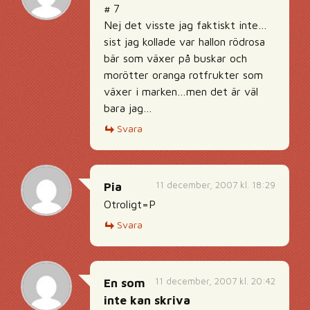
# 7
Nej det visste jag faktiskt inte…
sist jag kollade var hallon rödrosa
bär som växer på buskar och
morötter oranga rotfrukter som
växer i marken…men det är väl
bara jag…
Svara
11 december, 2007 kl. 18:29
Pia
Otroligt=P
Svara
11 december, 2007 kl. 20:42
En som
inte kan skriva