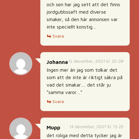
och sen har jag sett att det finns
jordgubbssaft med diverse
smaker, så den här annonsen var
inte speciellt konstig…
Svara
12 december, 2007 kl. 20:08
Johanna
Ingen mer än jag som tolkar det
som att de inte är riktigt säkra på
vad det smakar…. det står ju
”samma varor…”
Svara
14 december, 2007 kl. 15:25
Mupp
det roliga med detta tycker jag är