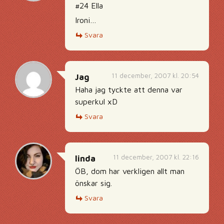
#24 Ella
Ironi…
Svara
11 december, 2007 kl. 20:54
Jag
Haha jag tyckte att denna var
superkul xD
Svara
11 december, 2007 kl. 22:16
linda
ÖB, dom har verkligen allt man
önskar sig.
Svara