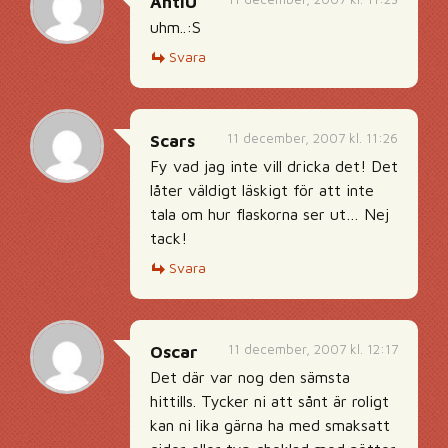
AntiU
uhm..:S
Svara
11 december, 2007 kl. 11:26
Scars
Fy vad jag inte vill dricka det! Det
låter väldigt läskigt för att inte
tala om hur flaskorna ser ut… Nej
tack!
Svara
11 december, 2007 kl. 12:17
Oscar
Det där var nog den sämsta
hittills. Tycker ni att sånt är roligt
kan ni lika gärna ha med smaksatt