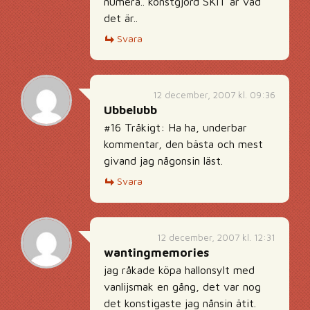
numera.. konstgjord SKIT är vad
det är..
Svara
12 december, 2007 kl. 09:36
Ubbelubb
#16 Tråkigt: Ha ha, underbar
kommentar, den bästa och mest
givand jag någonsin läst.
Svara
12 december, 2007 kl. 12:31
wantingmemories
jag råkade köpa hallonsylt med
vanlijsmak en gång, det var nog
det konstigaste jag nånsin ätit.