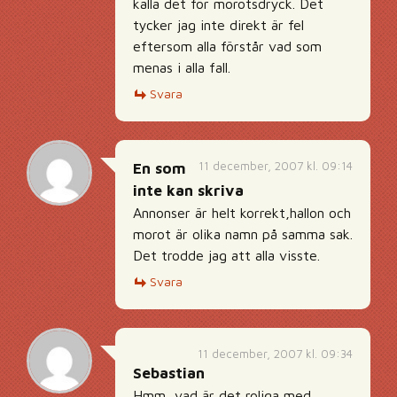
kalla det för morotsdryck. Det
tycker jag inte direkt är fel
eftersom alla förstår vad som
menas i alla fall.
Svara
11 december, 2007 kl. 09:14
En som
inte kan skriva
Annonser är helt korrekt,hallon och
morot är olika namn på samma sak.
Det trodde jag att alla visste.
Svara
11 december, 2007 kl. 09:34
Sebastian
Hmm, vad är det roliga med