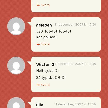
Svara
11 december, 2007 kl. 17:24
nMeden
#20 Tut-tut tut-tut
Ironipolisen!
Svara
11 december, 2007 kl. 17:35
Wictor G
Helt sjukt:D!
Så typiskt ÖB:D!
Svara
11 december, 2007 kl. 17:56
Ella