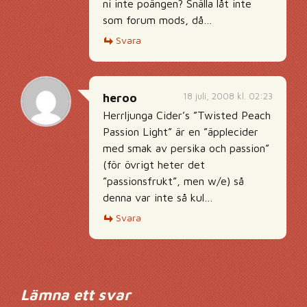
ni inte poängen? Snälla låt inte
som forum mods, då…
Svara
18 juli, 2008 kl. 02:23
heroo
Herrljunga Cider’s ”Twisted Peach
Passion Light” är en ”äpplecider
med smak av persika och passion”
(för övrigt heter det
”passionsfrukt”, men w/e) så
denna var inte så kul…
Svara
Lämna ett svar