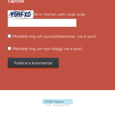
Captcha
*
Skriv texten som visas ovan:
Meddela mig om nya kommentarer via e-post.
Meddela mig om nya inlägg via e-post.