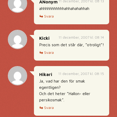
11 december, 2007 kl. 08:13
ANonym
ahhhhhhhhhhhahhahahahhah
Svara
11 december, 2007 kl. 08:14
Kicki
Precis som det står där, ”otroligt”!
Svara
11 december, 2007 kl. 08:15
Hikari
Ja, vad har den för smak
egentligen?
Och det heter ”Hallon- eller
persikosmak”.
Svara