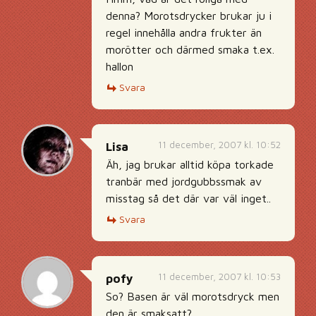
denna? Morotsdrycker brukar ju i
regel innehålla andra frukter än
morötter och därmed smaka t.ex.
hallon
Svara
11 december, 2007 kl. 10:52
Lisa
Äh, jag brukar alltid köpa torkade
tranbär med jordgubbssmak av
misstag så det där var väl inget..
Svara
11 december, 2007 kl. 10:53
pofy
So? Basen är väl morotsdryck men
den är smaksatt?