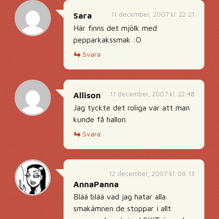
11 december, 2007 kl. 22:21
Sara
Här finns det mjölk med
pepparkakssmak :O
Svara
11 december, 2007 kl. 22:48
Allison
Jag tyckte det roliga var att man
kunde få hallon.
Svara
12 december, 2007 kl. 09:13
AnnaPanna
Blää blää vad jag hatar alla
smakämnen de stoppar i allt