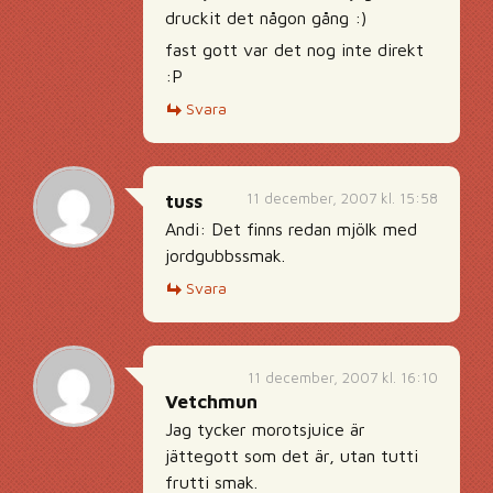
druckit det någon gång :)
fast gott var det nog inte direkt
:P
Svara
11 december, 2007 kl. 15:58
tuss
Andi: Det finns redan mjölk med
jordgubbssmak.
Svara
11 december, 2007 kl. 16:10
Vetchmun
Jag tycker morotsjuice är
jättegott som det är, utan tutti
frutti smak.