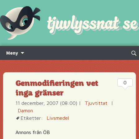
Hoppa
Sök
Meny
till
efte
innehåll
Genmodifieringen vet
0
inga gränser
11 december, 2007 (08:00)
|
Tjuvtittat
|
Damon
Etiketter:
Livsmedel
Annons från ÖB