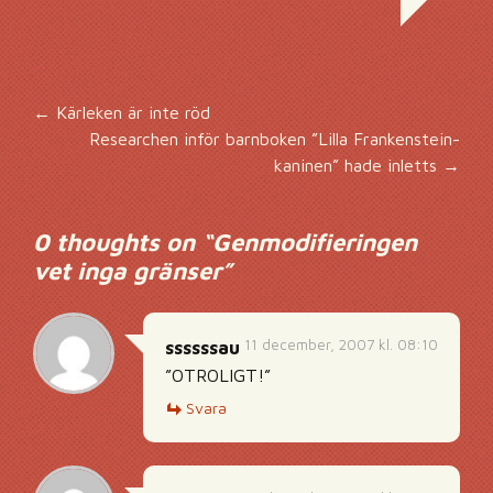
Inläggsnavigering
←
Kärleken är inte röd
Researchen inför barnboken ”Lilla Frankenstein-
kaninen” hade inletts
→
0 thoughts on “
Genmodifieringen
vet inga gränser
”
11 december, 2007 kl. 08:10
ssssssau
”OTROLIGT!”
Svara