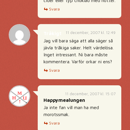
cider eller typ choklad med nötter.
Svara
11 december, 2007 kl. 12:49
Tråkigt
Jag vill bara säga att alla säger så
jävla tråkiga saker. Helt värdelösa.
Inget intressant. Ni bara måste
kommentera. Varför orkar ni ens?
Svara
11 december, 2007 kl. 15:07
Happymealungen
Ja inte fan vill man ha med
morotssmak.
Svara