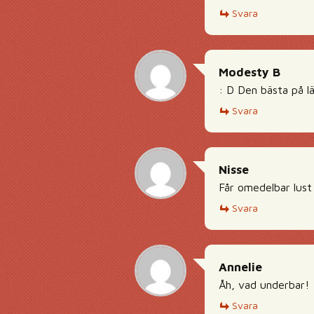
Svara
Modesty B
: D Den bästa på l
Svara
Nisse
Får omedelbar lust
Svara
Annelie
Åh, vad underbar! 
Svara