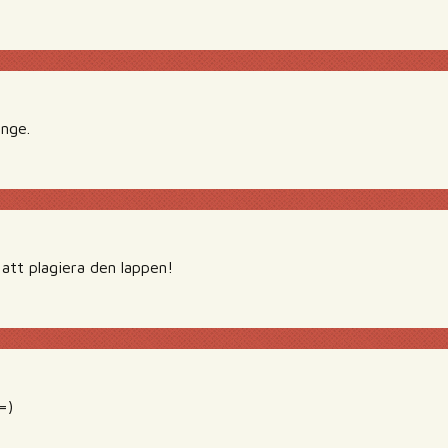
änge.
 att plagiera den lappen!
=)