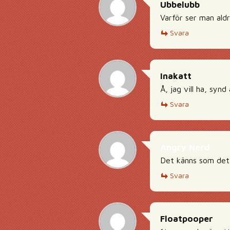
Ubbelubb
Varför ser man aldr
Svara
Inakatt
Å, jag vill ha, synd
Svara
Angry Nerd
Det känns som det 
Svara
Floatpooper