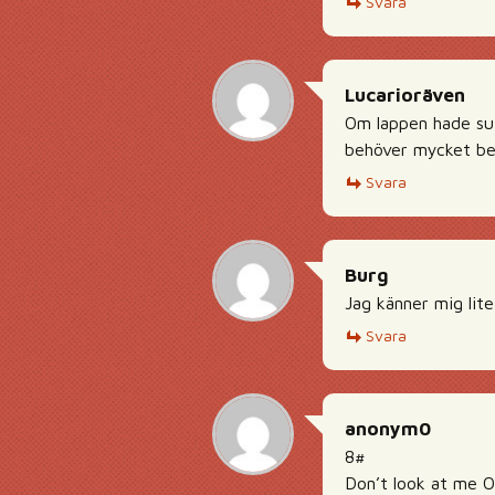
Svara
Lucarioräven
Om lappen hade sut
behöver mycket ben
Svara
Burg
Jag känner mig lit
Svara
anonym0
8#
Don’t look at me 