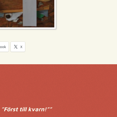
book
X
”Först till kvarn!”
”