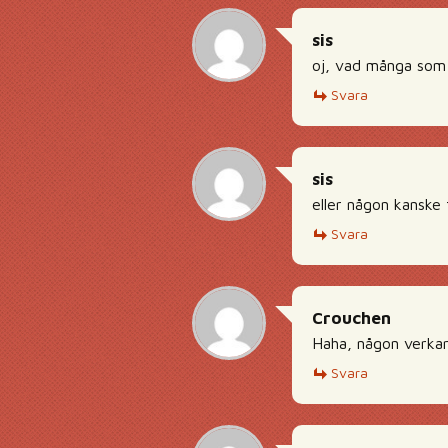
sis
oj, vad många som 
Svara
sis
eller någon kanske t
Svara
Crouchen
Haha, någon verkar
Svara