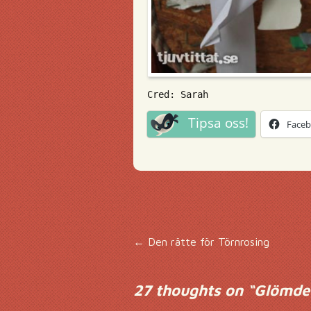
Cred: Sarah
Tipsa oss!
Face
Inläggsnavigering
←
Den rätte för Törnrosing
27 thoughts on “
Glömde 