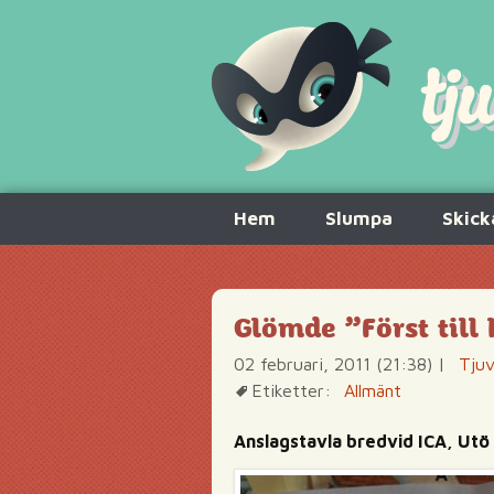
Hoppa
Hem
Slumpa
Skick
till
innehåll
Glömde ”Först till
02 februari, 2011 (21:38)
|
Tjuv
Etiketter:
Allmänt
Anslagstavla bredvid ICA, Utö