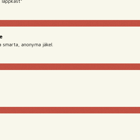
t lappkast*
e
 smarta, anonyma jäkel.