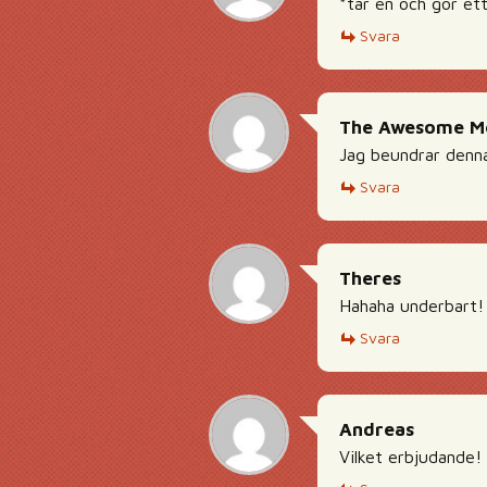
*tar en och gör et
Svara
The Awesome M
Jag beundrar denna
Svara
Theres
Hahaha underbart!
Svara
Andreas
Vilket erbjudande!