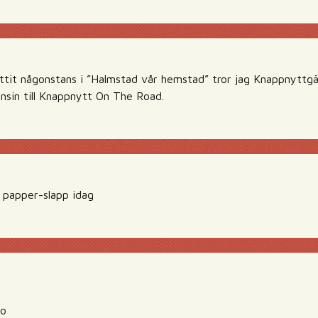
tit någonstans i ”Halmstad vår hemstad” tror jag Knappnyttgä
sin till Knappnytt On The Road.
e papper-slapp idag
Oo