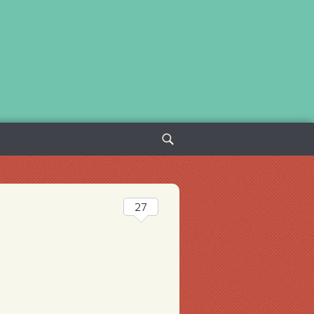
Sök
efter:
27